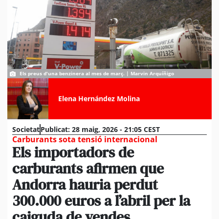
Els preus d'una benzinera al mes de març. | Marvin Arquíñigo
Elena Hernández Molina
Societat
Publicat:
28 maig, 2026 - 21:05 CEST
Carburants sota tensió internacional
Els importadors de
carburants afirmen que
Andorra hauria perdut
300.000 euros a l’abril per la
caiguda de vendes