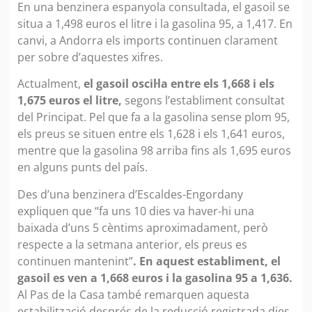
En una benzinera espanyola consultada, el gasoil se
situa a 1,498 euros el litre i la gasolina 95, a 1,417. En
canvi, a Andorra els imports continuen clarament
per sobre d’aquestes xifres.
Actualment,
el gasoil oscil·la entre els 1,668 i els
1,675 euros el litre,
segons l’establiment consultat
del Principat. Pel que fa a la gasolina sense plom 95,
els preus se situen entre els 1,628 i els 1,641 euros,
mentre que la gasolina 98 arriba fins als 1,695 euros
en alguns punts del país.
Des d’una benzinera d’Escaldes-Engordany
expliquen que “fa uns 10 dies va haver-hi una
baixada d’uns 5 cèntims aproximadament, però
respecte a la setmana anterior, els preus es
continuen mantenint”
. En aquest establiment, el
gasoil es ven a 1,668 euros i la gasolina 95 a 1,636.
Al Pas de la Casa també remarquen aquesta
estabilització després de la reducció registrada dies