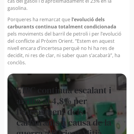
cas del gasoil i d’aproximadament el 23% en la
gasolina.
Porqueres ha remarcat que
l’evolució dels
carburants continua totalment condicionada
pels moviments del barril de petroli i per l’evolució
del conflicte al Pròxim Orient. “Estem en aquest
nivell encara d’incertesa perquè no hi ha res de
decidit, ni res de clar, ni saber quan s’acabarà”, ha
conclòs.
L’IPC continua escalant i
arriba al 4,8% per
l’encariment dels
carburants a causa de la
guerra a l’Orient Mitjà