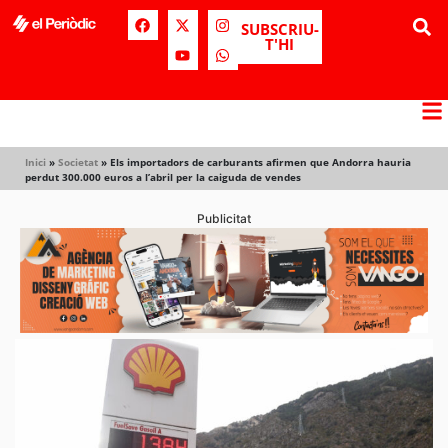
SUBSCRIU-
T'HI
Inici
»
Societat
»
Els importadors de carburants afirmen que Andorra hauria
perdut 300.000 euros a l’abril per la caiguda de vendes
Publicitat