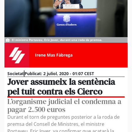
El ministre Portaveu, Eric Jover, durant una roda de premsa.
Irene Mas Fàbrega
Societat
Publicat:
2 juliol, 2020 - 01:07 CEST
Jover assumeix la sentència
pel tuit contra els Cierco
L’organisme judicial el condemna a
pagar 2.500 euros
Durant el torn de preguntes posterior a la roda de
premsa del Consell de Ministres, el ministre
Portaveu, Eric Jover, va confirmar que acatarà la