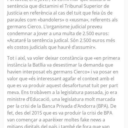
sentència que dictamini el Tribunal Superior de
Justícia en referència al cas del tuit que feia ús de
paraules com «bandolers» o «xusma», referents als
germans Cierco. L’organisme judicial preveu
condemnar a Jover a una multa de 2.500 euros:
«Acataré la sentència judical. Són 2.500 euros més
els costos judicials que hauré d’assumir».
Tot i així, va voler deixar constància que «en primera
instància la Batllia va desestimar la demanda que
havien interposat els germans Cierco» i va posar en
valor que «és interessant agafar el context amb el
que es va produir aquest desafortunat tuit per part
meva. Ens trobàvem a la legislatura passada, jo era
ministre d’Educació, una legislatura molt marcada
per la crisi de la Banca Privada d’Andorra (BPA). De
fet, des del 2015 que es va produir la crisi de BPA
van començar a aparèixer moltes fake news a
mitjans digitals del país i també de fora que van