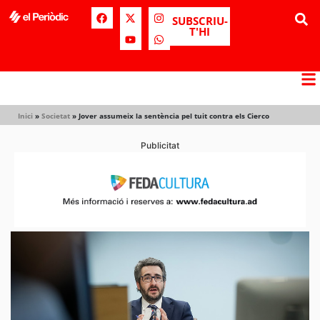
SUBSCRIU-
T'HI
Inici
»
Societat
»
Jover assumeix la sentència pel tuit contra els Cierco
Publicitat