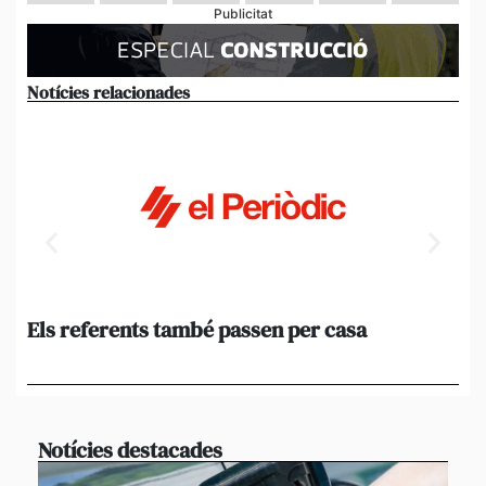
Publicitat
Notícies relacionades
Els referents també passen per casa
El
de
en 
Notícies destacades