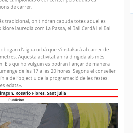
cions de carrer.
més tradicional, on tindran cabuda totes aquelles
lklore lauredià com La Passa, el Ball Cerdà i el Ball
tobogan d’aigua urbà que s’instal·larà al carrer de
metres. Aquesta activitat anirà dirigida als més
om. Els qui ho vulguin es podran llançar de manera
diumenge de les 17 a les 20 hores. Segons el conseller
nia de l’objectiu de la programació de les festes:
les edats».
dragon
,
Rosario Flores
,
Sant julia
Publicitat