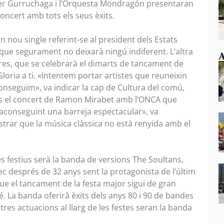
vier Gurruchaga i l’Orquesta Mondragón presentaran
oncert amb tots els seus èxits.
 nou single referint-se al president dels Estats
que segurament no deixarà ningú indiferent. L’altra
A
ores, que se celebrarà el dimarts de tancament de
 Gloria a ti. «Intentem portar artistes que reuneixin
aconseguim», va indicar la cap de Cultura del comú,
 és el concert de Ramon Mirabet amb l’ONCA que
«aconseguint una barreja espectacular», va
trar que la música clàssica no està renyida amb el
ies festius serà la banda de versions The Soultans,
ec després de 32 anys sent la protagonista de l’últim
ue el tancament de la festa major sigui de gran
é. La banda oferirà èxits dels anys 80 i 90 de bandes
ltres actuacions al llarg de les festes seran la banda