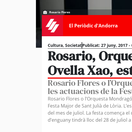
Rosario Flores
El Periòdic d'Andorra
Cultura
,
Societat
Publicat:
27 juny, 2017 -
Rosario, Orqu
Ovella Xao, est
Rosario Flores o l’Orq
les actuacions de la Fe
Rosario Flores o l’Orquesta Mondragón
Festa Major de Sant Julià de Lòria. L
del mes de juliol. La festa comença el 
d’enguany tindrà lloc del 28 de juliol a