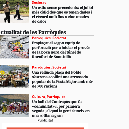
Societat
Un estiu sense precedents: el juliol
més càlid des que es tenen dades i
el rècord amb fins a cinc onades
de calor
ctualitat de les Parròquies
Parròquies
,
Societat
Emplaçat el segon equip de
perforació per a iniciar el procés
de la boca nord del túnel de
Rocafort de Sant Julià
Parròquies
,
Societat
Una relluïda plaça del Poble
s’estrena acollint una arrossada
popular de la Festa Major amb més
de 700 racions
Cultura
,
Parròquies
Un ball del Contrapàs que fa
«comunitat» i, per primera
vegada, al qual la gent s’uneix en
una rotllana gran
Publicitat