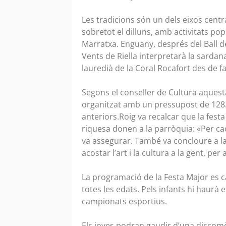
Les tradicions són un dels eixos centr
sobretot el dilluns, amb activitats popu
Marratxa. Enguany, després del Ball d
Vents de Riella interpretarà la sard
lauredià de la Coral Rocafort des de f
Segons el conseller de Cultura aquesta
organitzat amb un pressupost de 128.0
anteriors.Roig va recalcar que la festa
riquesa donen a la parròquia: «Per ca
va assegurar. També va concloure a la
acostar l’art i la cultura a la gent, per
La programació de la Festa Major es car
totes les edats. Pels infants hi haurà 
campionats esportius.
Els joves podran gaudir d’una discomò