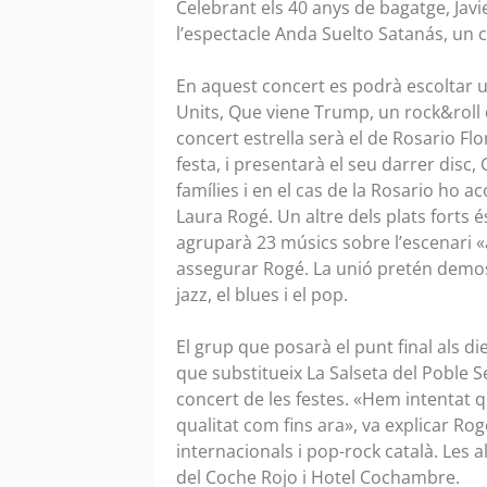
Celebrant els 40 anys de bagatge, Ja
l’espectacle Anda Suelto Satanás, un c
En aquest concert es podrà escoltar un
Units, Que viene Trump, un rock&roll 
concert estrella serà el de Rosario Fl
festa, i presentarà el seu darrer disc,
famílies i en el cas de la Rosario ho 
Laura Rogé. Un altre dels plats forts
agruparà 23 músics sobre l’escenari 
assegurar Rogé. La unió pretén demos
jazz, el blues i el pop.
El grup que posarà el punt final als d
que substitueix La Salseta del Poble S
concert de les festes. «Hem intentat q
qualitat com fins ara», va explicar Rog
internacionals i pop-rock català. Les a
del Coche Rojo i Hotel Cochambre.