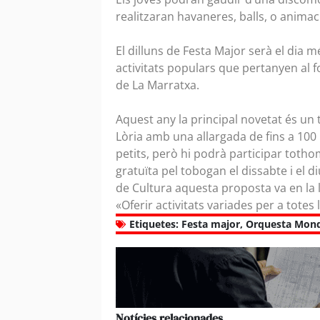
realitzaran havaneres, balls, o anima
El dilluns de Festa Major serà el dia 
activitats populars que pertanyen al fo
de La Marratxa.
Aquest any la principal novetat és un 
Lòria amb una allargada de fins a 100 
petits, però hi podrà participar toth
gratuïta pel tobogan el dissabte i el 
de Cultura aquesta proposta va en la lí
«Oferir activitats variades per a totes 
Etiquetes:
Festa major
,
Orquesta Mon
Notícies relacionades