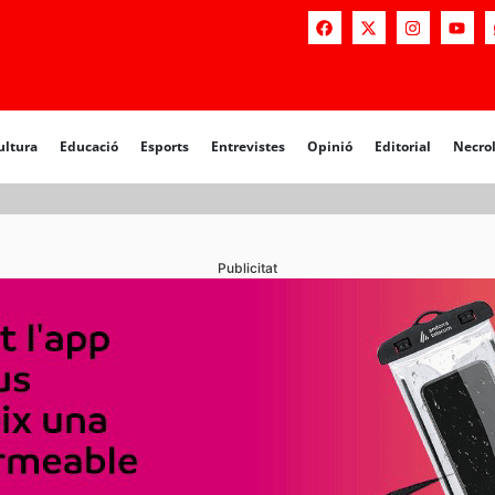
a
Educació
Esports
Entrevistes
Opinió
Editorial
Necrològiq
ultura
Educació
Esports
Entrevistes
Opinió
Editorial
Necro
Publicitat