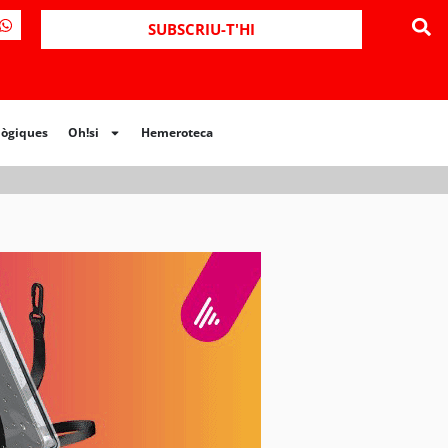
ues
Oh!si
Hemeroteca
SUBSCRIU-T'HI
lògiques
Oh!si
Hemeroteca