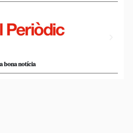
a bona notícia
[Amb 
acomp