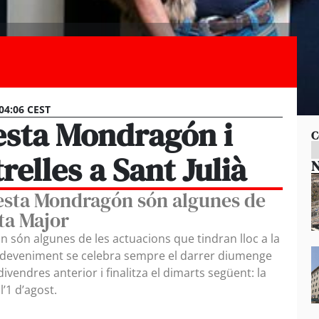
 04:06 CEST
esta Mondragón i
C
relles a Sant Julià
N
uesta Mondragón són algunes de
sta Major
 són algunes de les actuacions que tindran lloc a la
’esdeveniment se celebra sempre el darrer diumenge
divendres anterior i finalitza el dimarts següent: la
 l’1 d’agost.