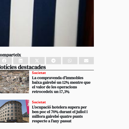
omparteix
otícies destacades
Societat
La compravenda d’immobles
baixa gairebé un 12% mentre que
el valor de les operacions
retrocedeix un 17,3%
Societat
L’ocupació hotelera supera per
ben poc el 70% durant el juliol i
millora gairebé quatre punts
respecte a l’any passat