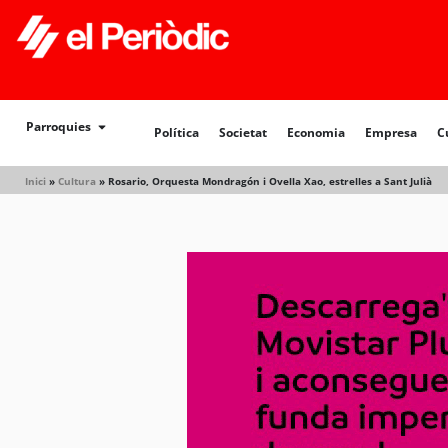
Política
Societat
Economia
Empresa
Cultur
Parroquies
Política
Societat
Economia
Empresa
C
Inici
»
Cultura
»
Rosario, Orquesta Mondragón i Ovella Xao, estrelles a Sant Julià