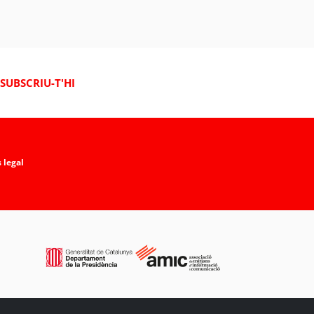
SUBSCRIU-T'HI
 legal