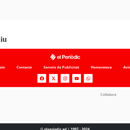
tiu
som
Contacte
Serveis de Publicitat
Hemeroteca
Avís
Col·labora
© elperiodic.ad | 1997 - 2024