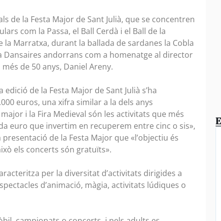
als de la Festa Major de Sant Julià, que se concentren
lars com la Passa, el Ball Cerdà i el Ball de la
e la Marratxa, durant la ballada de sardanes la Cobla
ana Dansaires andorrans com a homenatge al director
a més de 50 anys, Daniel Areny.
 edició de la Festa Major de Sant Julià s’ha
00 euros, una xifra similar a la dels anys
 major i la Fira Medieval són les activitats que més
E
da euro que invertim en recuperem entre cinc o sis»,
 presentació de la Festa Major que «l’objectiu és
 això els concerts són gratuïts».
acteritza per la diversitat d’activitats dirigides a
espectacles d’animació, màgia, activitats lúdiques o
bil, campionats o concerts, i pels adults es