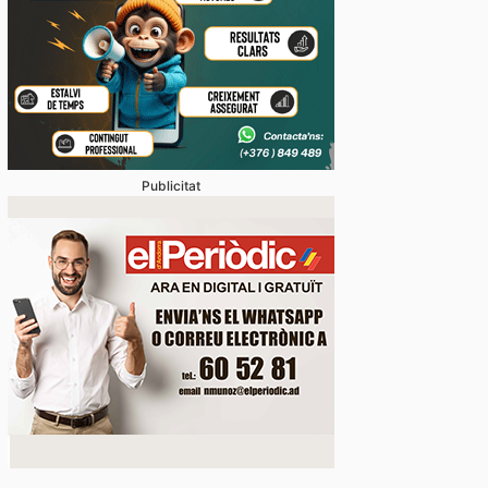
Publicitat
vídeos] L’arribada d’una esperada i intensa tempesta
anyada de calamarsa no dona treva