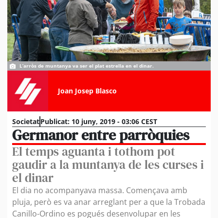
L’arròs de muntanya va ser el plat estrella en el dinar.
Joan Josep Blasco
Societat
Publicat:
10 juny, 2019 - 03:06 CEST
Germanor entre parròquies
El temps aguanta i tothom pot
gaudir a la muntanya de les curses i
el dinar
El dia no acompanyava massa. Començava amb
pluja, però es va anar arreglant per a que la Trobada
Canillo-Ordino es pogués desenvolupar en les