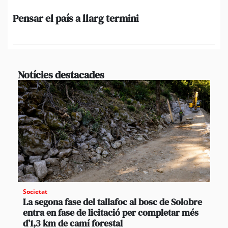
Pensar el país a llarg termini
Em
ini
Ro
Notícies destacades
Societat
La segona fase del tallafoc al bosc de Solobre
entra en fase de licitació per completar més
d’1,3 km de camí forestal