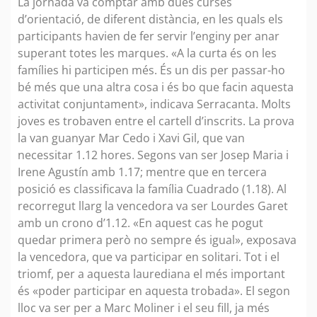
La jornada va comptar amb dues curses
d’orientació, de diferent distància, en les quals els
participants havien de fer servir l’enginy per anar
superant totes les marques. «A la curta és on les
famílies hi participen més. És un dis per passar-ho
bé més que una altra cosa i és bo que facin aquesta
activitat conjuntament», indicava Serracanta. Molts
joves es trobaven entre el cartell d’inscrits. La prova
la van guanyar Mar Cedo i Xavi Gil, que van
necessitar 1.12 hores. Segons van ser Josep Maria i
Irene Agustín amb 1.17; mentre que en tercera
posició es classificava la família Cuadrado (1.18). Al
recorregut llarg la vencedora va ser Lourdes Garet
amb un crono d’1.12. «En aquest cas he pogut
quedar primera però no sempre és igual», exposava
la vencedora, que va participar en solitari. Tot i el
triomf, per a aquesta laurediana el més important
és «poder participar en aquesta trobada». El segon
lloc va ser per a Marc Moliner i el seu fill, ja més