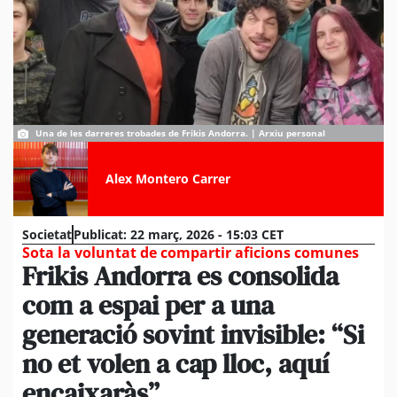
Una de les darreres trobades de Frikis Andorra. | Arxiu personal
Alex Montero Carrer
Societat
Publicat:
22 març, 2026 - 15:03 CET
Sota la voluntat de compartir aficions comunes
Frikis Andorra es consolida
com a espai per a una
generació sovint invisible: “Si
no et volen a cap lloc, aquí
encaixaràs”