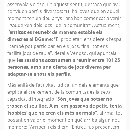
assenyala Veloso. En aquest sentit, destaca que avui
conviuen perfils diversos: “Hi ha joves que en aquell
moment tenien deu anys i ara han començat a venir
i gaudeixen dels jocs i de la comunitat”. Actualment,
l’entitat es reuneix de manera estable els
dimecres al BGame
: “El propietari ens ofereix l’espai
i també pot participar en els jocs, fins i tot ens
facilita jocs de taula”, detalla Venoso, qui apuntala
que
les sessions acostumen a reunir entre 10 i 25
persones, amb una oferta de jocs diversa per
adaptar-se a tots els perfils.
Més enllà de l’activitat lúdica, un dels elements que
explica el creixement de la comunitat és la seva
capacitat d’integració.
“Són joves que potser no
troben el seu lloc. A mi em passava de petit, tenia
‘hobbies’ que no eren els més normals”
, afirma, tot
posant en valor el moment en què arriba algun nou
membre: “Arriben i els diem: ‘Entreu, us presentem i