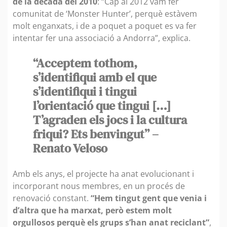
de la dècada del 2010
: “Cap al 2012 vam fer
comunitat de ‘Monster Hunter’, perquè estàvem
molt enganxats, i de a poquet a poquet es va fer
intentar fer una associació a Andorra”, explica.
“Acceptem tothom,
s’identifiqui amb el que
s’identifiqui i tingui
l’orientació que tingui […]
T’agraden els jocs i la cultura
friqui? Ets benvingut” –
Renato Veloso
Amb els anys, el projecte ha anat evolucionant i
incorporant nous membres, en un procés de
renovació constant.
“Hem tingut gent que venia i
d’altra que ha marxat, però estem molt
orgullosos perquè els grups s’han anat reciclant”
,