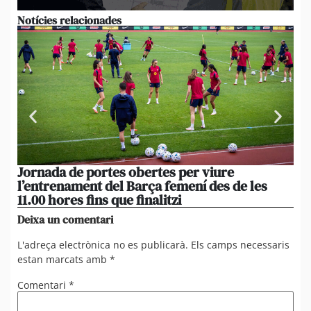
Notícies relacionades
Jornada de portes obertes per viure
La
l’entrenament del Barça femení des de les
tu
11.00 hores fins que finalitzi
que
Deixa un comentari
L'adreça electrònica no es publicarà.
Els camps necessaris
estan marcats amb
*
Comentari
*