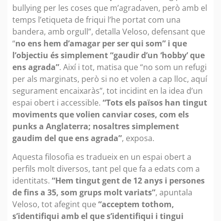
bullying per les coses que m’agradaven, però amb el
temps l’etiqueta de friqui l’he portat com una
bandera, amb orgull”, detalla Veloso, defensant que
“
no ens hem d’amagar per ser qui som” i que
l’objectiu és simplement “gaudir d’un ‘hobby’ que
ens agrada”
. Així i tot, matisa que “no som un refugi
per als marginats, però si no et volen a cap lloc, aquí
segurament encaixaràs”, tot incidint en la idea d’un
espai obert i accessible.
“Tots els països han tingut
moviments que volien canviar coses, com els
punks a Anglaterra; nosaltres simplement
gaudim del que ens agrada”
, exposa.
Aquesta filosofia es tradueix en un espai obert a
perfils molt diversos, tant pel que fa a edats com a
identitats.
“Hem tingut gent de 12 anys i persones
de fins a 35, som grups molt variats”
, apuntala
Veloso, tot afegint que
“acceptem tothom,
s’identifiqui amb el que s’identifiqui i tingui