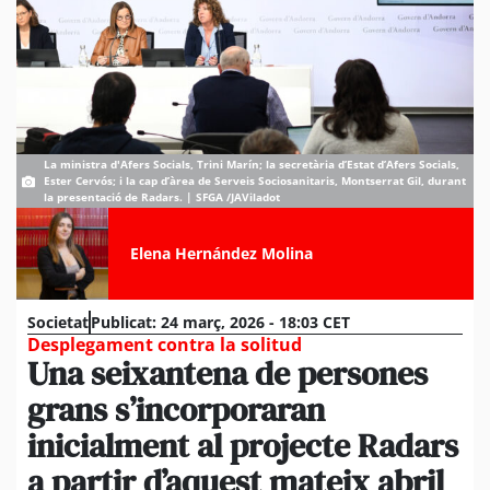
La ministra d'Afers Socials, Trini Marín; la secretària d’Estat d’Afers Socials,
Ester Cervós; i la cap d’àrea de Serveis Sociosanitaris, Montserrat Gil, durant
la presentació de Radars. | SFGA /JAViladot
Elena Hernández Molina
Societat
Publicat:
24 març, 2026 - 18:03 CET
Desplegament contra la solitud
Una seixantena de persones
grans s’incorporaran
inicialment al projecte Radars
a partir d’aquest mateix abril