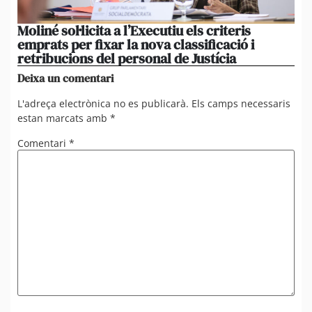
Moliné sol·licita a l’Executiu els criteris
La
emprats per fixar la nova classificació i
mo
retribucions del personal de Justícia
di
Deixa un comentari
L'adreça electrònica no es publicarà.
Els camps necessaris
estan marcats amb
*
Comentari
*