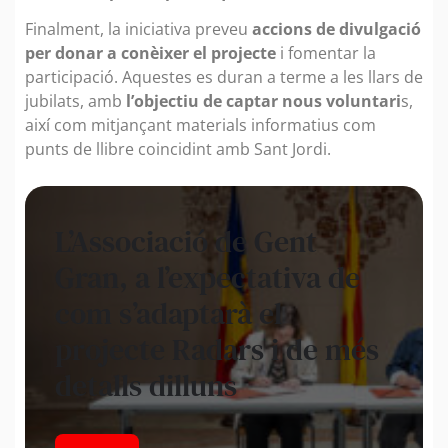
Finalment, la iniciativa preveu
accions de divulgació
per donar a conèixer el projecte
i fomentar la
participació. Aquestes es duran a terme a les llars de
jubilats, amb
l’objectiu de captar nous voluntari
s,
així com mitjançant materials informatius com
punts de llibre coincidint amb Sant Jordi.
L’Associació de Gent
Gran, a l’expectativa de
com s’adaptarà el
projecte Radars i de més
detalls dilluns