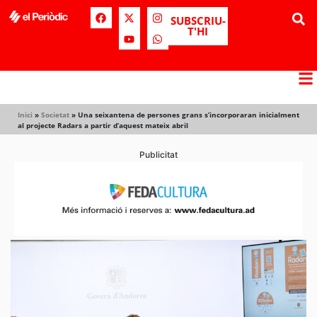
SUBSCRIU-
T'HI
Inici
»
Societat
»
Una seixantena de persones grans s’incorporaran inicialment
al projecte Radars a partir d’aquest mateix abril
Publicitat