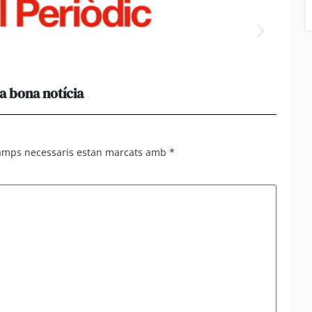
a bona notícia
[Amb 
acomp
camps necessaris estan marcats amb
*