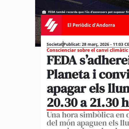
FEDA també recorda que l’ús d’ascensors pot suposar fin
El Periòdic d'Andorra
Societat
Publicat:
28 març, 2026 - 11:03 C
Conscienciar sobre el canvi climàtic
FEDA s’adherei
Planeta i conv
apagar els ll
20.30 a 21.30 
Una hora simbòlica en 
del món apaguen els ll