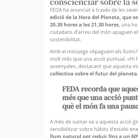
conscienciar sobre la so
FEDA ha anunciat a través de les seves
edició de la Hora del Planeta, que 
20.30 hores a les 21.30 hores
, una ho
ciutadans d’arreu del món apaguen els 
sostenibilitat.
Amb el missatge «Apaguem els llums?»
molt més que una acció puntual. «Hi 
assenyalen, destacant que aquesta ini
col·lectiva sobre el futur del planeta
FEDA recorda que aques
més que una acció punt
què el món fa una paus
A més de sumar-se a aquesta acció gl
sensibilitzar sobre hàbits d’estalvi e
llum natural pot reduir fins a un 