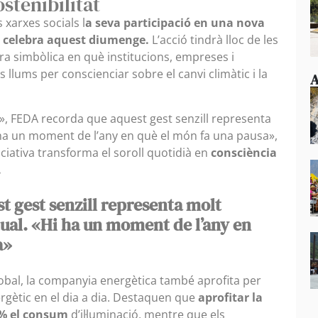
stenibilitat
 xarxes socials l
a seva participació en una nova
se celebra aquest diumenge.
L’acció tindrà lloc de les
ra simbòlica en què institucions, empreses i
llums per conscienciar sobre el canvi climàtic i la
A
, FEDA recorda que aquest gest senzill representa
ha un moment de l’any en què el món fa una pausa»,
ciativa transforma el soroll quotidià en
consciència
.
t gest senzill representa molt
ual. «Hi ha un moment de l’any en
a»
obal, la companyia energètica també aprofita per
nergètic en el dia a dia. Destaquen que
aprofitar la
60% el consum
d’il·luminació, mentre que els