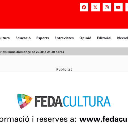
a
Educació
Esports
Entrevistes
Opinió
Editorial
Necrològiq
ultura
Educació
Esports
Entrevistes
Opinió
Editorial
Necro
gar els llums diumenge de 20.30 a 21.30 hores
Publicitat