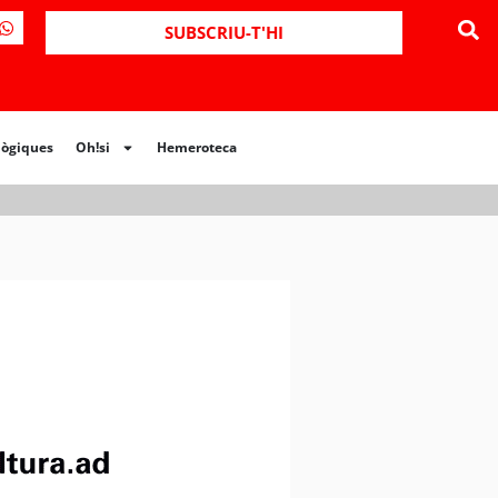
ues
Oh!si
Hemeroteca
SUBSCRIU-T'HI
lògiques
Oh!si
Hemeroteca