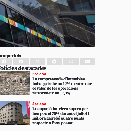
omparteix
otícies destacades
Societat
La compravenda d’immobles
baixa gairebé un 12% mentre que
el valor de les operacions
retrocedeix un 17,3%
Societat
L’ocupació hotelera supera per
ben poc el 70% durant el juliol i
millora gairebé quatre punts
respecte a l’any passat