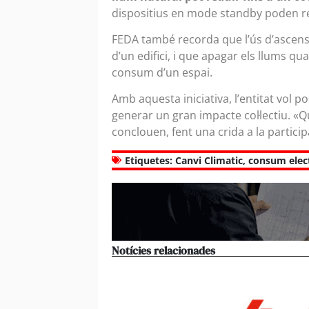
dispositius en mode standby poden r
FEDA també recorda que l’ús d’ascens
d’un edifici, i que apagar els llums qu
consum d’un espai.
Amb aquesta iniciativa, l’entitat vol p
generar un gran impacte col·lectiu. «
conclouen, fent una crida a la partici
Etiquetes:
Canvi Climatic
,
consum elect
Notícies relacionades