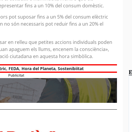
epresentar fins a un 10% del consum domèstic.
ors pot suposar fins a un 5% del consum elèctric
an no són necessaris pot reduir fins a un 20% el
osar en relleu que petites accions individuals poden
Quan apaguem els llums, encenem la consciència»,
pació ciutadana en aquesta hora simbòlica.
ric
,
FEDA
,
Hora del Planeta
,
Sostenibiitat
E
Publicitat