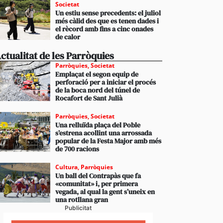
Societat
Un estiu sense precedents: el juliol
més càlid des que es tenen dades i
el rècord amb fins a cinc onades
de calor
ctualitat de les Parròquies
Parròquies
,
Societat
Emplaçat el segon equip de
perforació per a iniciar el procés
de la boca nord del túnel de
Rocafort de Sant Julià
Parròquies
,
Societat
Una relluïda plaça del Poble
s’estrena acollint una arrossada
popular de la Festa Major amb més
de 700 racions
Cultura
,
Parròquies
Un ball del Contrapàs que fa
«comunitat» i, per primera
vegada, al qual la gent s’uneix en
una rotllana gran
Publicitat