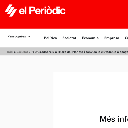
Política
Societat
Economia
Empresa
Cultur
Parroquies
Política
Societat
Economia
Empresa
C
Inici
»
Societat
»
FEDA s’adhereix a l’Hora del Planeta i convida la ciutadania a apa