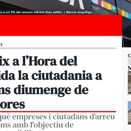
s a un 5% del consum elèctric d’un edifici. | Marvin Arquíñigo
ET
x a l’Hora del
C
N
ida la ciutadania a
ums diumenge de
hores
què empreses i ciutadans d’arreu
ums amb l'objectiu de