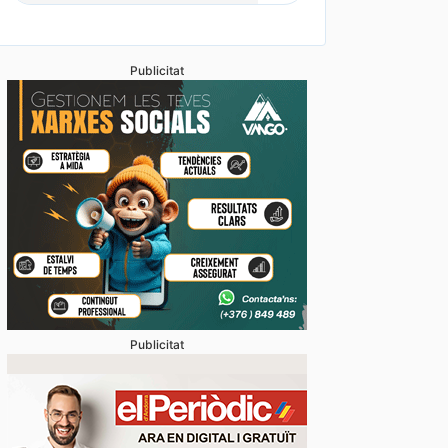
Publicitat
vídeos] L’arribada d’una esperada i intensa tempesta
anyada de calamarsa no dona treva
Publicitat