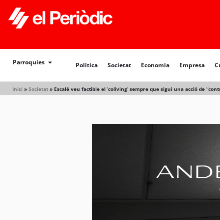
Política
Societat
Economia
Empresa
Cultur
Parroquies
Política
Societat
Economia
Empresa
C
Inici
»
Societat
»
Escalé veu factible el ‘coliving’ sempre que sigui una acció de “con