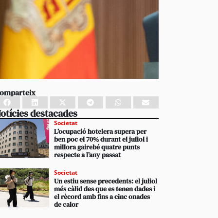
omparteix
otícies destacades
Societat
L’ocupació hotelera supera per
ben poc el 70% durant el juliol i
millora gairebé quatre punts
respecte a l’any passat
Societat
Un estiu sense precedents: el juliol
més càlid des que es tenen dades i
el rècord amb fins a cinc onades
de calor