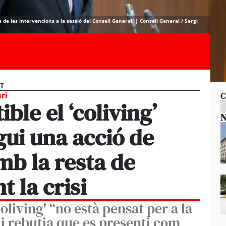
 de les intervencions a la sessió del Consell General. | Consell General / Sergi
ST
ri
C
ible el ‘coliving’
N
ui una acció de
mb la resta de
 la crisi
oliving' “no està pensat per a la
 i rebutja que es presenti com