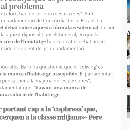
l al problema
contrafort, han de ser una mesura més”. Amb
rup parlamentari de Concòrdia, Cerni Escalé, ha
n el debat sobre aquesta fórmula residencial
durant
A
da aquest dijous al Consell General, en què la
la crisi de l’habitatge
han centrat el debat arran
resident suplent del grup parlamentari
mòcrates, Baró ha qüestionat que el ‘coliving’ es
a la manca d’habitatge assequible.
El parlamentari
 pensat per a la majoria de les persones”,
ha lamentat que,
“davant una manca de
 una solució de l’habitatge.
r portant cap a la ‘copbresa’ que,
 cerquen a la classe mitjana»- Pere