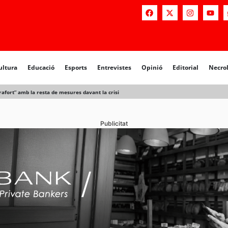
a
Educació
Esports
Entrevistes
Opinió
Editorial
Necrològiq
ultura
Educació
Esports
Entrevistes
Opinió
Editorial
Necro
trafort” amb la resta de mesures davant la crisi
Publicitat