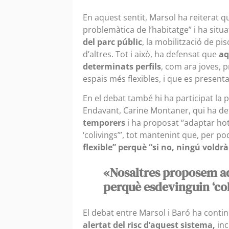
En aquest sentit, Marsol ha reiterat que
problemàtica de l’habitatge” i ha situ
del parc públic
, la mobilització de pis
d’altres. Tot i això, ha defensat que
aq
determinats perfils
, com ara joves,
espais més flexibles, i que es presen
En el debat també hi ha participat la
Endavant, Carine Montaner, qui ha d
temporers
i ha proposat “adaptar hot
‘colivings’”, tot mantenint que, per 
flexible” perquè “si no, ningú voldrà 
«Nosaltres proposem ad
perquè esdevinguin ‘co
El debat entre Marsol i Baró ha conti
alertat del risc d’aquest sistema,
inc