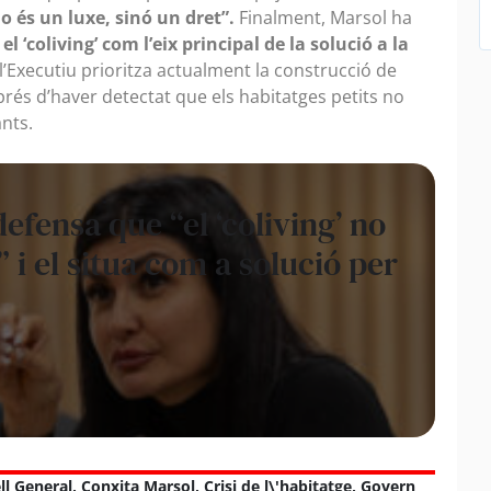
o és un luxe, sinó un dret”.
Finalment, Marsol ha
 ‘coliving’ com l’eix principal de la solució a la
 l’Executiu prioritza actualment la construcció de
rés d’haver detectat que els habitatges petits no
nts.
fensa que “el ‘coliving’ no
” i el situa com a solució per
ll General
,
Conxita Marsol
,
Crisi de l\'habitatge
,
Govern