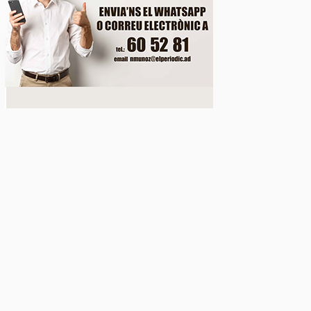
c públic a preu assequible triplica el 2026 el nombr
 duplicat les peticions favorables