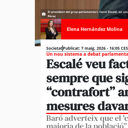
El president del grup parlamentari, Cerni Escalé, en una
Pérez
Elena Hernández Molina
Societat
Publicat:
7 maig, 2026 - 16:05 CE
Un nou sistema a debat parlamenta
Escalé veu fact
sempre que sig
“contrafort” a
mesures davant
Baró adverteix que el 'c
majoria de la població”