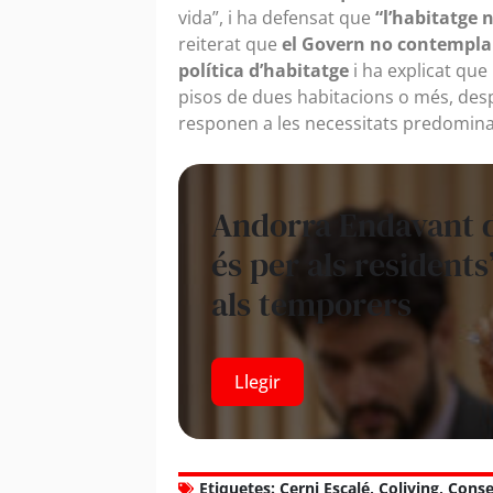
vida”, i ha defensat que
“l’habitatge n
reiterat que
el Govern no contempla el
política d’habitatge
i ha explicat que
pisos de dues habitacions o més, desp
responen a les necessitats predomina
Andorra Endavant de
és per als residents
als temporers
Llegir
Etiquetes:
Cerni Escalé
,
Coliving
,
Conse