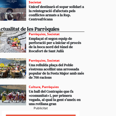
Societat
Unicef destinarà el sopar solidari a
la reintegració d’afectats pels
conflictes armats a la Rep.
Centreafricana
ctualitat de les Parròquies
Parròquies
,
Societat
Emplaçat el segon equip de
perforació per a iniciar el procés
de la boca nord del túnel de
Rocafort de Sant Julià
Parròquies
,
Societat
Una relluïda plaça del Poble
s’estrena acollint una arrossada
popular de la Festa Major amb més
de 700 racions
Cultura
,
Parròquies
Un ball del Contrapàs que fa
«comunitat» i, per primera
vegada, al qual la gent s’uneix en
una rotllana gran
Publicitat