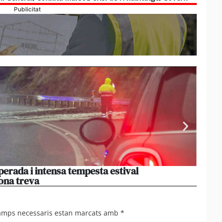
Publicitat
perada i intensa tempesta estival
El par
ona treva
haver
camps necessaris estan marcats amb
*