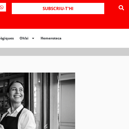
ues
Oh!si
Hemeroteca
SUBSCRIU-T'HI
lògiques
Oh!si
Hemeroteca