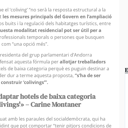
 el ‘coliving’ “no serà la resposta estructural a la
at
les mesures principals del Govern en l’ampliació
os buits i la regulació dels habitatges turístics, entre
uesta modalitat residencial pot ser útil per a
 professionals temporals o persones que busquen
ta com “una opció més”.
 presidenta del grup parlamentari d’Andorra
efensat aquesta fórmula per
allotjar treballadors
els de baixa categoria perquè es puguin destinar a
E
poder dur a terme aquesta proposta,
“s’ha de ser
construir ‘colivings’”.
aptar hotels de baixa categoria
livings'» – Carine Montaner
nuat amb les paraules del socialdemòcrata, qui ha
idint que pot comportar “tenir pitjors condicions de