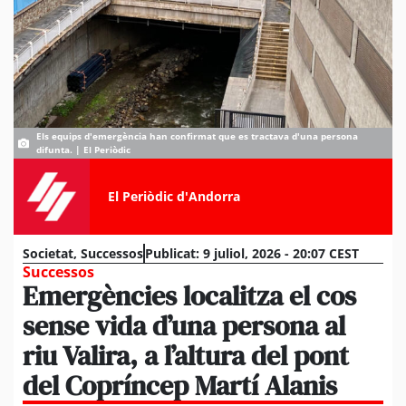
Els equips d'emergència han confirmat que es tractava d'una persona
difunta. | El Periòdic
El Periòdic d'Andorra
Societat
,
Successos
Publicat:
9 juliol, 2026 - 20:07 CEST
Successos
Emergències localitza el cos
sense vida d’una persona al
riu Valira, a l’altura del pont
del Copríncep Martí Alanis