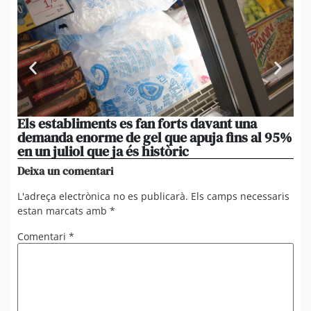
Els establiments es fan forts davant una
La
demanda enorme de gel que apuja fins al 95%
po
en un juliol que ja és històric
xi
Deixa un comentari
L'adreça electrònica no es publicarà.
Els camps necessaris
estan marcats amb
*
Comentari
*