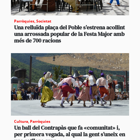
Parròquies
,
Societat
Una relluïda plaça del Poble s’estrena acollint
una arrossada popular de la Festa Major amb
més de 700 racions
Cultura
,
Parròquies
Un ball del Contrapàs que fa «comunitat» i,
per primera vegada, al qual la gent s’uneix en