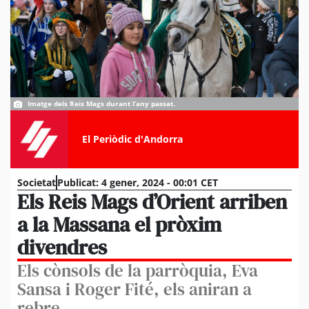
Imatge dels Reis Mags durant l’any passat.
El Periòdic d'Andorra
Societat
Publicat:
4 gener, 2024 - 00:01 CET
Els Reis Mags d’Orient arriben
a la Massana el pròxim
divendres
Els cònsols de la parròquia, Eva
Sansa i Roger Fité, els aniran a
rebre