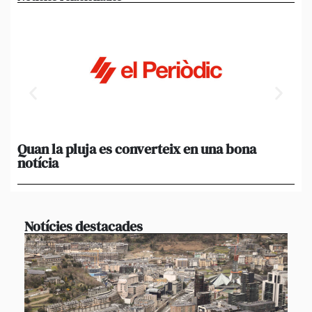
Quan la pluja es converteix en una bona
[A
notícia
in
ca
Notícies destacades