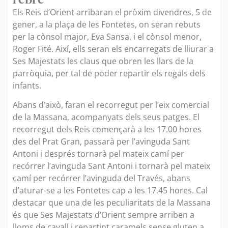
Els Reis d’Orient arribaran el pròxim divendres, 5 de
gener, a la plaça de les Fontetes, on seran rebuts
per la cònsol major, Eva Sansa, i el cònsol menor,
Roger Fité. Així, ells seran els encarregats de lliurar a
Ses Majestats les claus que obren les llars de la
parròquia, per tal de poder repartir els regals dels
infants.
Abans d’això, faran el recorregut per l’eix comercial
de la Massana, acompanyats dels seus patges. El
recorregut dels Reis començarà a les 17.00 hores
des del Prat Gran, passarà per l’avinguda Sant
Antoni i després tornarà pel mateix camí per
recórrer l’avinguda Sant Antoni i tornarà pel mateix
camí per recórrer l’avinguda del Través, abans
d’aturar-se a les Fontetes cap a les 17.45 hores. Cal
destacar que una de les peculiaritats de la Massana
és que Ses Majestats d’Orient sempre arriben a
lloms de cavall i repartint caramels sense gluten a