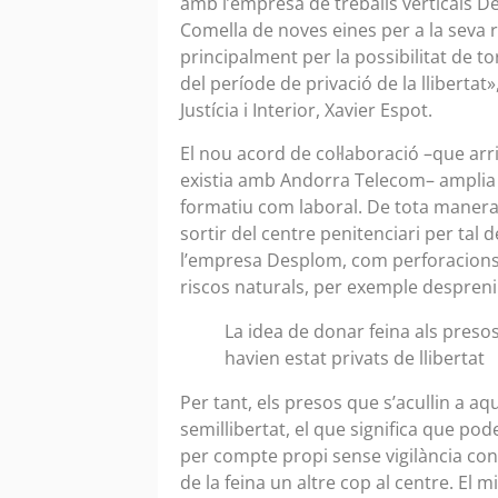
amb l’empresa de treballs verticals De
Comella de noves eines per a la seva re
principalment per la possibilitat de t
del període de privació de la llibertat»
Justícia i Interior, Xavier Espot.
El nou acord de col·laboració –que ar
existia amb Andorra Telecom– amplia el
formatiu com laboral. De tota manera
sortir del centre penitenciari per tal
l’empresa Desplom, com perforacions 
riscos naturals, per exemple despren
La idea de donar feina als preso
havien estat privats de llibertat
Per tant, els presos que s’acullin a 
semillibertat, el que significa que pod
per compte propi sense vigilància con
de la feina un altre cop al centre. El 