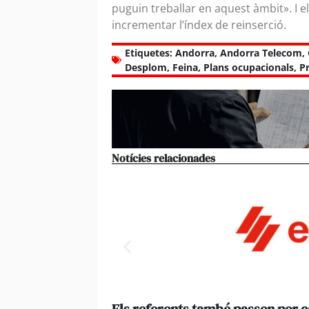
puguin treballar en aquest àmbit». I 
incrementar l’índex de reinserció.
Etiquetes:
Andorra
,
Andorra Telecom
,
Desplom
,
Feina
,
Plans ocupacionals
,
P
Notícies relacionades
Els referents també passen per 