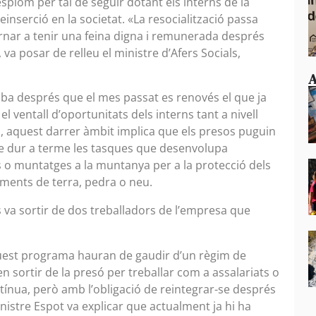
splom per tal de seguir dotant els interns de la
inserció en la societat. «La resocialització passa
ornar a tenir una feina digna i remunerada després
, va posar de relleu el ministre d’Afers Socials,
A
riba després que el mes passat es renovés el que ja
 ventall d’oportunitats dels interns tant a nivell
, aquest darrer àmbit implica que els presos puguin
 de dur a terme les tasques que desenvolupa
o muntatges a la muntanya per a la protecció dels
iments de terra, pedra o neu.
s va sortir de dos treballadors de l’empresa que
aquest programa hauran de gaudir d’un règim de
en sortir de la presó per treballar com a assalariats o
tínua, però amb l’obligació de reintegrar-se després
ministre Espot va explicar que actualment ja hi ha