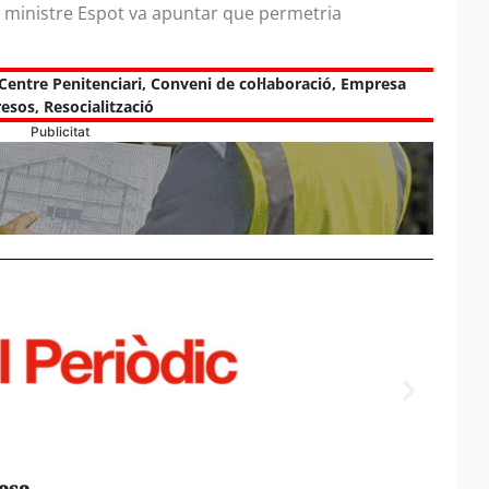
el ministre Espot va apuntar que permetria
Centre Penitenciari
,
Conveni de col·laboració
,
Empresa
resos
,
Resocialització
Publicitat
casa
Els e