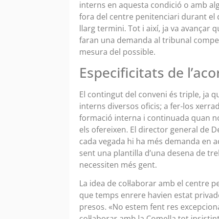
interns en aquesta condició o amb alg
fora del centre penitenciari durant el d
llarg termini. Tot i així, ja va avança
faran una demanda al tribunal compet
mesura del possible.
Especificitats de l’aco
El contingut del conveni és triple, j
interns diversos oficis; a fer-los xerr
formació interna i continuada quan no
els ofereixen. El director general de
cada vegada hi ha més demanda en aq
sent una plantilla d’una desena de tre
necessiten més gent.
La idea de col·laborar amb el centre p
que temps enrere havien estat privades
presos. «No estem fent res excepciona
col·laborar amb la Comella tot insisti