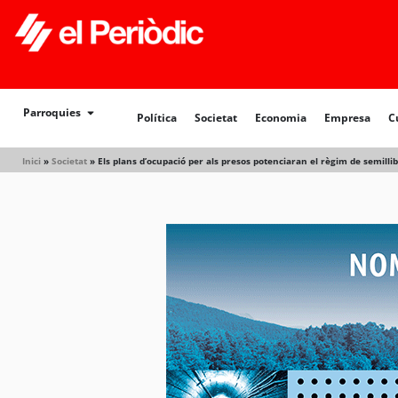
Política
Societat
Economia
Empresa
Cultur
Parroquies
Política
Societat
Economia
Empresa
C
Inici
»
Societat
»
Els plans d’ocupació per als presos potenciaran el règim de semilli