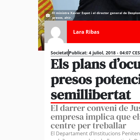
El ministre Xavier Espot i el director general de Desplo
presos, ahir.
Lara Ribas
Societat
Publicat:
4 juliol, 2018 - 04:07 CE
Els plans d’oc
presos potenc
semillibertat
El darrer conveni de Ju
empresa implica que els
centre per treballar
El Departament d’Institucions Penitenc