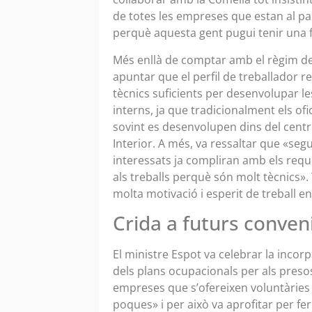
de totes les empreses que estan al país
perquè aquesta gent pugui tenir una fe
Més enllà de comptar amb el règim de 
apuntar que el perfil de treballador r
tècnics suficients per desenvolupar l
interns, ja que tradicionalment els ofic
sovint es desenvolupen dins del centre p
Interior. A més, va ressaltar que «se
interessats ja compliran amb els requ
als treballs perquè són molt tècnics».
molta motivació i esperit de treball e
Crida a futurs conven
El ministre Espot va celebrar la incor
dels plans ocupacionals per als preso
empreses que s’ofereixen voluntàries 
poques» i per això va aprofitar per fe