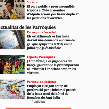
Societat
El parc públic a preu assequible
triplica el 2026 el nombre
d’adjudicacions per haver duplicat
les peticions favorables
ctualitat de les Parròquies
Parròquies
,
Societat
Els establiments es fan forts
davant una demanda enorme de
gel que apuja fins al 95% en un
juliol que ja és històric
Esports
,
Parròquies
[Amb vídeo] Les jugadores del
Barça, gaudint de la pretemporada
al Principat i anhelant omplir les
vitrines
Parròquies
,
Societat
Emplaçat el segon equip de
perforació per a iniciar el procés
de la boca nord del túnel de
Rocafort de Sant Julià
Publicitat