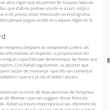
un altre règim que els permet fer tasques laborals
ia i que d’altres podrien assolir-la a curt, mitjà o
r que si els presos estan interessats en el programa
ent perquè puguin acollir-se a aquest règim en la
rd
a que l’empresa Desplom es compromet a oferir als
ades informatives al respecte; i a proporcionar-los
 estiguin capacitats per desenvolupar les feines que
E
 Desplom, Ciro Rafael Leguizamón, va apuntar que
uest sector de muntanya i que ells van començar
balladors i que ara ja són el doble i encara
enitenciari va sortir de dues persones de l’empresa
 de llibertat i que van suggerir donar feina als
l», Rafael va treure importància al seu oferiment de
nt que «hauria de ser una cosa molt natural i normal