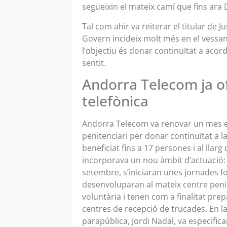
segueixin el mateix camí que fins ar
Tal com ahir va reiterar el titular de Ju
Govern incideix molt més en el vessant
l’objectiu és donar continuïtat a ac
sentit.
Andorra Telecom ja o
telefònica
Andorra Telecom va renovar un mes en
penitenciari per donar continuïtat a la
beneficiat fins a 17 persones i al llarg
incorporava un nou àmbit d’actuació: o
setembre, s’iniciaran unes jornades f
desenvoluparan al mateix centre penite
voluntària i tenen com a finalitat pr
centres de recepció de trucades. En la
parapública, Jordi Nadal, va especifica