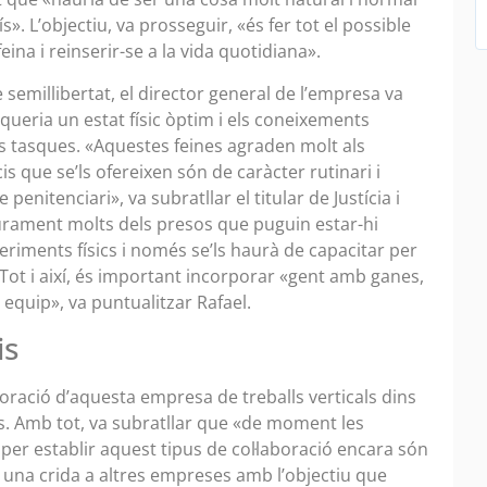
». L’objectiu, va prosseguir, «és fer tot el possible
ina i reinserir-se a la vida quotidiana».
semillibertat, el director general de l’empresa va
equeria un estat físic òptim i els coneixements
es tasques. «Aquestes feines agraden molt als
is que se’ls ofereixen són de caràcter rutinari i
enitenciari», va subratllar el titular de Justícia i
gurament molts dels presos que puguin estar-hi
eriments físics i només se’ls haurà de capacitar per
 Tot i així, és important incorporar «gent amb ganes,
n equip», va puntualitzar Rafael.
is
poració d’aquesta empresa de treballs verticals dins
s. Amb tot, va subratllar que «de moment les
per establir aquest tipus de col·laboració encara són
r una crida a altres empreses amb l’objectiu que