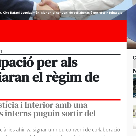
m, Ciro Rafael Leguizamón, signen el conveni de col·laboració per oferir feina als
ST
upació per als
C
N
iaran el règim de
stícia i Interior amb una
 interns puguin sortir del
iàries ahir va signar un nou conveni de col·laboració