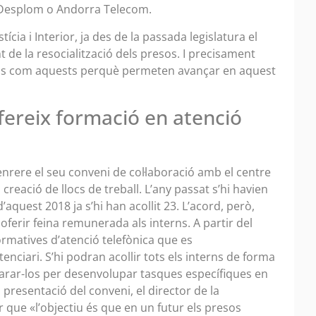
a Desplom o Andorra Telecom.
stícia i Interior, ja des de la passada legislatura el
 de la resocialització dels presos. I precisament
ords com aquests perquè permeten avançar en aquest
fereix formació en atenció
rere el seu conveni de col·laboració amb el centre
 creació de llocs de treball. L’any passat s’hi havien
 d’aquest 2018 ja s’hi han acollit 23. L’acord, però,
ferir feina remunerada als interns. A partir del
ormatives d’atenció telefònica que es
nciari. S’hi podran acollir tots els interns de forma
eparar-los per desenvolupar tasques específiques en
 presentació del conveni, el director de la
r que «l’objectiu és que en un futur els presos