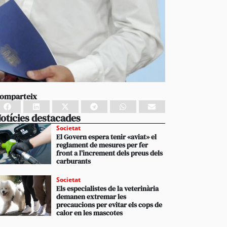
omparteix
otícies destacades
Societat
El Govern espera tenir «aviat» el
reglament de mesures per fer
front a l’increment dels preus dels
carburants
Societat
Els especialistes de la veterinària
demanen extremar les
precaucions per evitar els cops de
calor en les mascotes