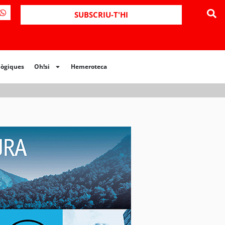
ues
Oh!si
Hemeroteca
SUBSCRIU-T'HI
lògiques
Oh!si
Hemeroteca