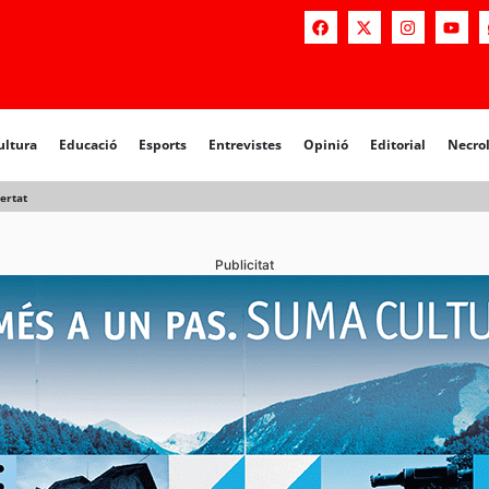
a
Educació
Esports
Entrevistes
Opinió
Editorial
Necrològiq
ultura
Educació
Esports
Entrevistes
Opinió
Editorial
Necro
bertat
Publicitat