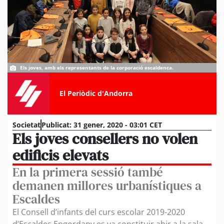
Els joves, amb els representants de la corporació escaldenca.
El Periòdic d'Andorra
Societat
Publicat:
31 gener, 2020 - 03:01 CET
Els joves consellers no volen
edificis elevats
En la primera sessió també
demanen millores urbanístiques a
Escaldes
El Consell d’infants del curs escolar 2019-2020
d’Escaldes Engordany es va constituir ahir a la sala