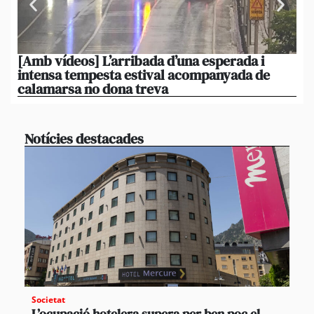
[Amb vídeos] L’arribada d’una esperada i
El 
intensa tempesta estival acompanyada de
20
calamarsa no dona treva
du
Notícies destacades
Societat
L’ocupació hotelera supera per ben poc el