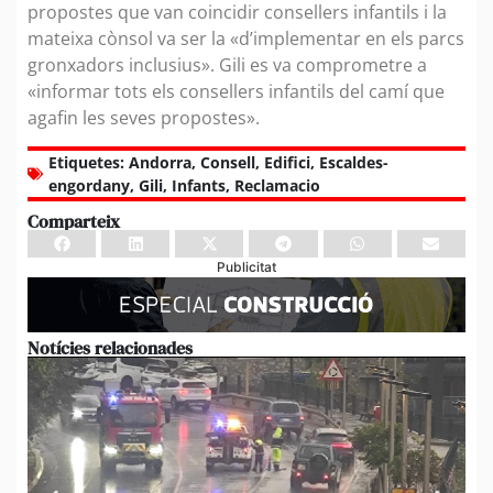
propostes que van coincidir consellers infantils i la
mateixa cònsol va ser la «d’implementar en els parcs
gronxadors inclusius». Gili es va comprometre a
«informar tots els consellers infantils del camí que
agafin les seves propostes».
Etiquetes:
Andorra
,
Consell
,
Edifici
,
Escaldes-
engordany
,
Gili
,
Infants
,
Reclamacio
Comparteix
Publicitat
Notícies relacionades