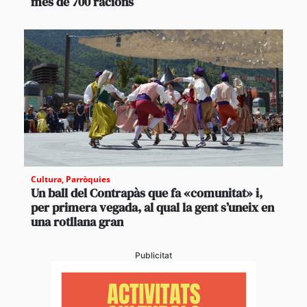
més de 700 racions
Cultura
,
Parròquies
Un ball del Contrapàs que fa «comunitat» i,
per primera vegada, al qual la gent s’uneix en
una rotllana gran
Publicitat