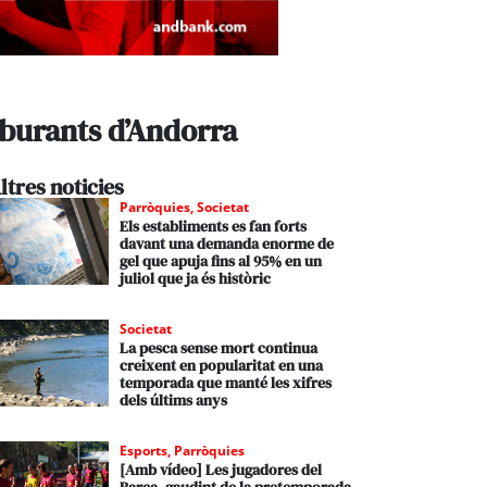
rburants d’Andorra
ltres noticies
Parròquies
,
Societat
Els establiments es fan forts
davant una demanda enorme de
gel que apuja fins al 95% en un
juliol que ja és històric
Societat
La pesca sense mort continua
creixent en popularitat en una
temporada que manté les xifres
dels últims anys
Esports
,
Parròquies
[Amb vídeo] Les jugadores del