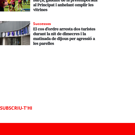
Barça, gaudint de la pretemporada
al Principat i anhelant omplir les
vitrines
Successos
El cos d’ordre arresta dos turistes
durant la nit de dimecres i la
matinada de dijous per agressió a
les parelles
SUBSCRIU-T'HI