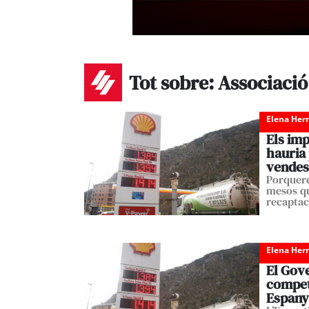
Tot sobre: Associació
Elena Her
Els im
hauria 
vendes
Porqueres
mesos qu
recaptac
Elena Her
El Gove
competi
Espany