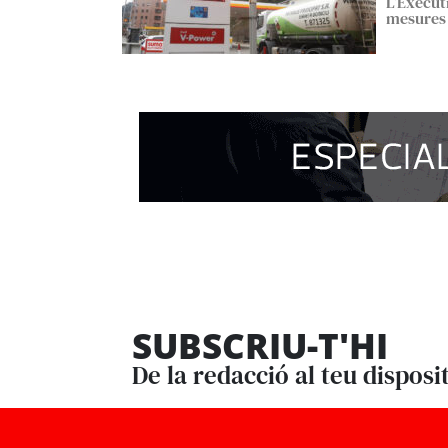
L’Execut
mesures e
SUBSCRIU-T'HI
De la redacció al teu disposi