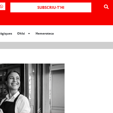
ues
Oh!si
Hemeroteca
SUBSCRIU-T'HI
lògiques
Oh!si
Hemeroteca