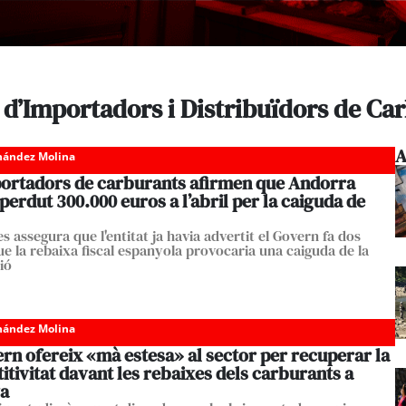
 d’Importadors i Distribuïdors de Ca
A
nández Molina
portadors de carburants afirmen que Andorra
perdut 300.000 euros a l’abril per la caiguda de
 assegura que l'entitat ja havia advertit el Govern fa dos
e la rebaixa fiscal espanyola provocaria una caiguda de la
ió
nández Molina
rn ofereix «mà estesa» al sector per recuperar la
tivitat davant les rebaixes dels carburants a
a