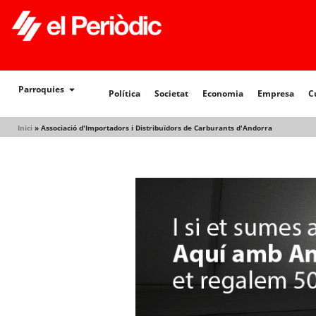
Política
Societat
Economia
Empresa
Cultur
Parroquies
Política
Societat
Economia
Empresa
C
Inici
»
Associació d'Importadors i Distribuïdors de Carburants d'Andorra