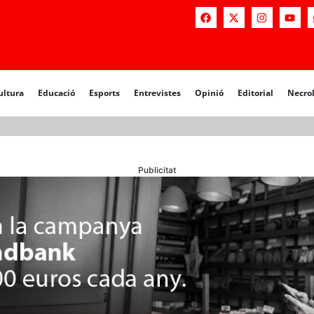
a
Educació
Esports
Entrevistes
Opinió
Editorial
Necrològiq
ultura
Educació
Esports
Entrevistes
Opinió
Editorial
Necro
Publicitat