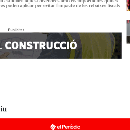
iu estudiarà aquest divendres amb els importadors quines
s poden aplicar per evitar l’impacte de les rebaixes fiscals
Publicitat
tiu