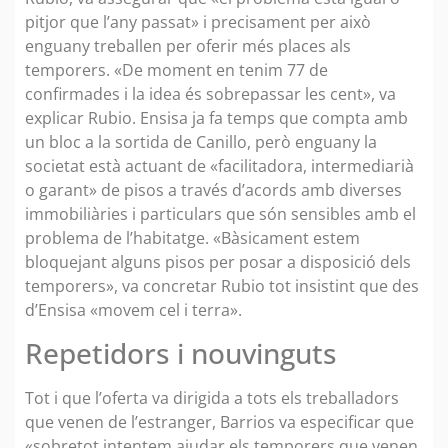
pitjor que l’any passat» i precisament per això
enguany treballen per oferir més places als
temporers. «De moment en tenim 77 de
confirmades i la idea és sobrepassar les cent», va
explicar Rubio. Ensisa ja fa temps que compta amb
un bloc a la sortida de Canillo, però enguany la
societat està actuant de «facilitadora, intermediarià
o garant» de pisos a través d’acords amb diverses
immobiliàries i particulars que són sensibles amb el
problema de l’habitatge. «Bàsicament estem
bloquejant alguns pisos per posar a disposició dels
temporers», va concretar Rubio tot insistint que des
d’Ensisa «movem cel i terra».
Repetidors i nouvinguts
Tot i que l’oferta va dirigida a tots els treballadors
que venen de l’estranger, Barrios va especificar que
«sobretot intentem ajudar els temporers que venen