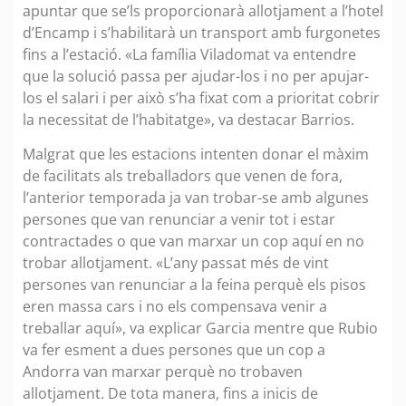
apuntar que se’ls proporcionarà allotjament a l’hotel
d’Encamp i s’habilitarà un transport amb furgonetes
fins a l’estació. «La família Viladomat va entendre
que la solució passa per ajudar-los i no per apujar-
los el salari i per això s’ha fixat com a prioritat cobrir
la necessitat de l’habitatge», va destacar Barrios.
Malgrat que les estacions intenten donar el màxim
de facilitats als treballadors que venen de fora,
l’anterior temporada ja van trobar-se amb algunes
persones que van renunciar a venir tot i estar
contractades o que van marxar un cop aquí en no
trobar allotjament. «L’any passat més de vint
persones van renunciar a la feina perquè els pisos
eren massa cars i no els compensava venir a
treballar aquí», va explicar Garcia mentre que Rubio
va fer esment a dues persones que un cop a
Andorra van marxar perquè no trobaven
allotjament. De tota manera, fins a inicis de