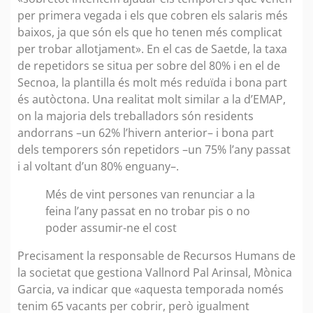
per primera vegada i els que cobren els salaris més
baixos, ja que són els que ho tenen més complicat
per trobar allotjament». En el cas de Saetde, la taxa
de repetidors se situa per sobre del 80% i en el de
Secnoa, la plantilla és molt més reduïda i bona part
és autòctona. Una realitat molt similar a la d’EMAP,
on la majoria dels treballadors són residents
andorrans –un 62% l’hivern anterior– i bona part
dels temporers són repetidors –un 75% l’any passat
i al voltant d’un 80% enguany–.
Més de vint persones van renunciar a la
feina l’any passat en no trobar pis o no
poder assumir-ne el cost
Precisament la responsable de Recursos Humans de
la societat que gestiona Vallnord Pal Arinsal, Mònica
Garcia, va indicar que «aquesta temporada només
tenim 65 vacants per cobrir, però igualment