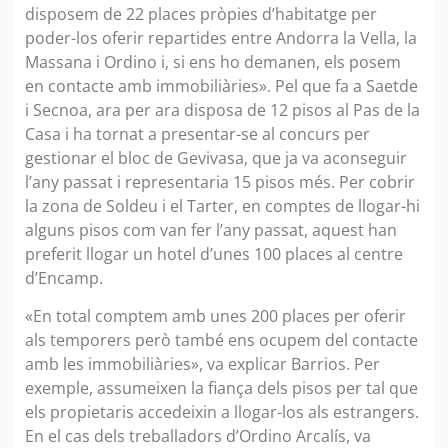
disposem de 22 places pròpies d’habitatge per
poder-los oferir repartides entre Andorra la Vella, la
Massana i Ordino i, si ens ho demanen, els posem
en contacte amb immobiliàries». Pel que fa a Saetde
i Secnoa, ara per ara disposa de 12 pisos al Pas de la
Casa i ha tornat a presentar-se al concurs per
gestionar el bloc de Gevivasa, que ja va aconseguir
l’any passat i representaria 15 pisos més. Per cobrir
la zona de Soldeu i el Tarter, en comptes de llogar-hi
alguns pisos com van fer l’any passat, aquest han
preferit llogar un hotel d’unes 100 places al centre
d’Encamp.
«En total comptem amb unes 200 places per oferir
als temporers però també ens ocupem del contacte
amb les immobiliàries», va explicar Barrios. Per
exemple, assumeixen la fiança dels pisos per tal que
els propietaris accedeixin a llogar-los als estrangers.
En el cas dels treballadors d’Ordino Arcalís, va