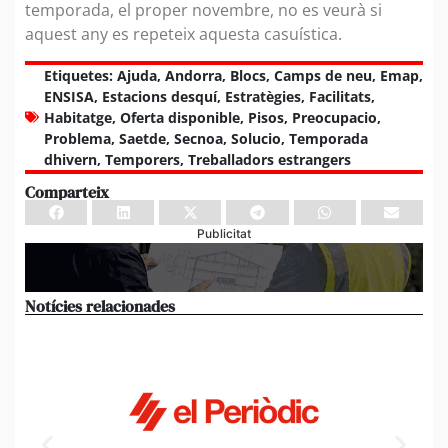
temporada, el proper novembre, no es veurà si
aquest any es repeteix aquesta casuística.
Etiquetes:
Ajuda
,
Andorra
,
Blocs
,
Camps de neu
,
Emap
,
ENSISA
,
Estacions desquí
,
Estratègies
,
Facilitats
,
Habitatge
,
Oferta disponible
,
Pisos
,
Preocupacio
,
Problema
,
Saetde
,
Secnoa
,
Solucio
,
Temporada
dhivern
,
Temporers
,
Treballadors estrangers
Comparteix
Publicitat
Notícies relacionades