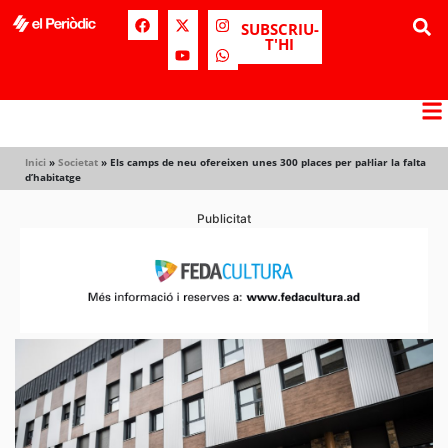
SUBSCRIU-
T'HI
Inici
»
Societat
»
Els camps de neu ofereixen unes 300 places per pal·liar la falta
d’habitatge
Publicitat