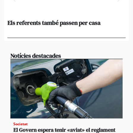
Els referents també passen per casa
El
de
en 
Notícies destacades
Societat
El Govern espera tenir «aviat» el reglament