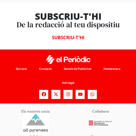
SUBSCRIU-T'HI
De la redacció al teu dispositiu
SUBSCRIU-T'HI
Qui som
Contacte
Serveis de Publicitat
Hemeroteca
Avís legal
Els nostres socis
Col·labora