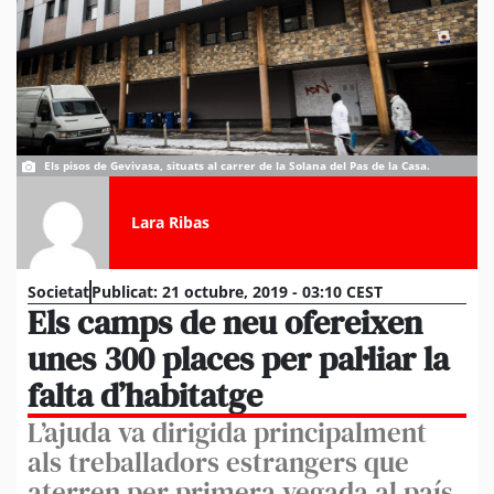
Els pisos de Gevivasa, situats al carrer de la Solana del Pas de la Casa.
Lara Ribas
Societat
Publicat:
21 octubre, 2019 - 03:10 CEST
Els camps de neu ofereixen
unes 300 places per pal·liar la
falta d’habitatge
L’ajuda va dirigida principalment
als treballadors estrangers que
aterren per primera vegada al país