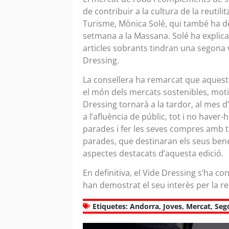
de contribuir a la cultura de la reutil
Turisme, Mònica Solé, qui també ha de
setmana a la Massana. Solé ha explica
articles sobrants tindran una segona v
Dressing.
La consellera ha remarcat que aquest
el món dels mercats sostenibles, motiu
Dressing tornarà a la tardor, al mes d
a l’afluència de públic, tot i no haver
parades i fer les seves compres amb tr
parades, que destinaran els seus benef
aspectes destacats d’aquesta edició.
En definitiva, el Vide Dressing s’ha c
han demostrat el seu interès per la reu
Etiquetes:
Andorra
,
Joves
,
Mercat
,
Seg