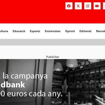
a
Educació
Esports
Entrevistes
Opinió
Editorial
Necrològiq
ultura
Educació
Esports
Entrevistes
Opinió
Editorial
Necro
Publicitat