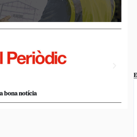
E
a bona notícia
[Amb 
acomp