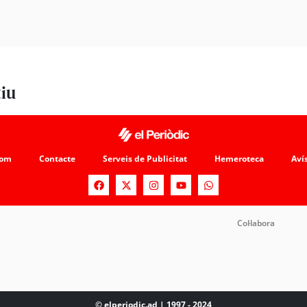
tiu
som
Contacte
Serveis de Publicitat
Hemeroteca
Avís
Col·labora
© elperiodic.ad | 1997 - 2024