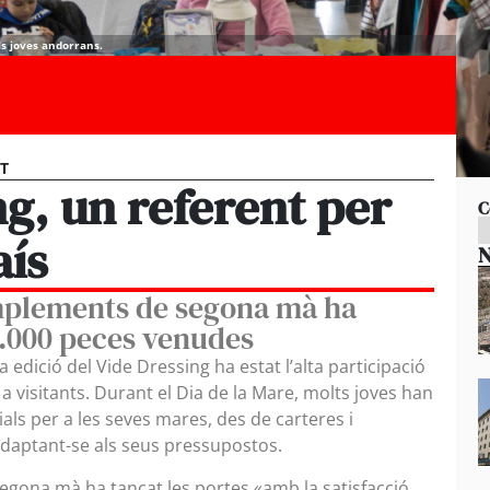
ls joves andorrans.
ST
ng, un referent per
C
aís
N
omplements de segona mà ha
3.000 peces venudes
edició del Vide Dressing ha estat l’alta participació
a visitants. Durant el Dia de la Mare, molts joves han
als per a les seves mares, des de carteres i
 adaptant-se als seus pressupostos.
egona mà ha tancat les portes «amb la satisfacció