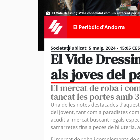
El Vide Dressing s\'ha consolidat com un referent per a
El Periòdic d'Andorra
Societat
Publicat:
5 maig, 2024 - 15:05 CE
El Vide Dressi
als joves del p
El mercat de roba i c
tancat les portes amb 
Una de les notes destacades d’aquesta 
del jovent, tant com a paradistes com 
acudit al mercat buscant regals especi
samarretes fins a peces de bijuteria,
El mercat de roba i complements de s