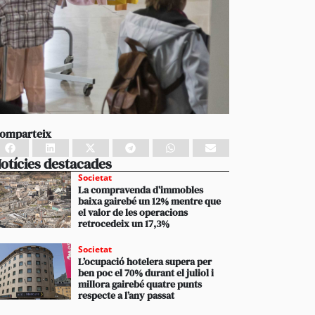
omparteix
otícies destacades
Societat
La compravenda d’immobles
baixa gairebé un 12% mentre que
el valor de les operacions
retrocedeix un 17,3%
Societat
L’ocupació hotelera supera per
ben poc el 70% durant el juliol i
millora gairebé quatre punts
respecte a l’any passat