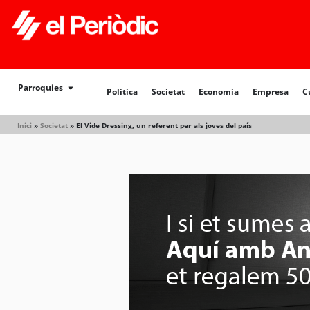
Política
Societat
Economia
Empresa
Cultur
Parroquies
Política
Societat
Economia
Empresa
C
Inici
»
Societat
»
El Vide Dressing, un referent per als joves del país