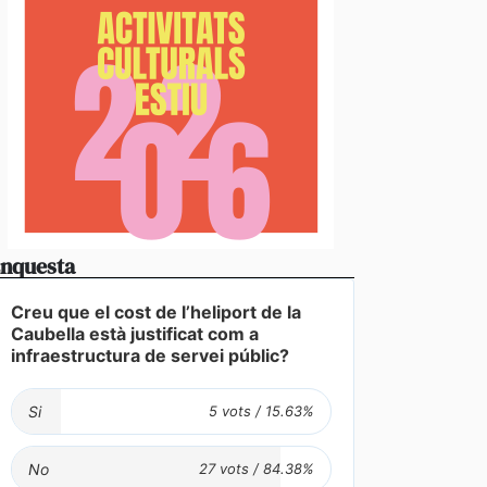
nquesta
Creu que el cost de l’heliport de la
vídeos] L’arribada d’una esperada i intensa tempesta
Caubella està justificat com a
anyada de calamarsa no dona treva
infraestructura de servei públic?
Si
No