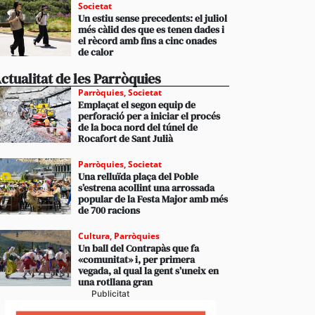
Societat
Un estiu sense precedents: el juliol
més càlid des que es tenen dades i
el rècord amb fins a cinc onades
de calor
ctualitat de les Parròquies
Parròquies
,
Societat
Emplaçat el segon equip de
perforació per a iniciar el procés
de la boca nord del túnel de
Rocafort de Sant Julià
Parròquies
,
Societat
Una relluïda plaça del Poble
s’estrena acollint una arrossada
popular de la Festa Major amb més
de 700 racions
Cultura
,
Parròquies
Un ball del Contrapàs que fa
«comunitat» i, per primera
vegada, al qual la gent s’uneix en
una rotllana gran
Publicitat