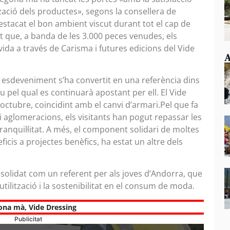
ització dels productes», segons la consellera de
stacat el bon ambient viscut durant tot el cap de
t que, a banda de les 3.000 peces venudes, els
ida a través de Carisma i futures edicions del Vide
A
 esdeveniment s’ha convertit en una referència dins
 pel qual es continuarà apostant per ell. El Vide
’octubre, coincidint amb el canvi d’armari.Pel que fa
-hi aglomeracions, els visitants han pogut repassar les
anquil·litat. A més, el component solidari de moltes
icis a projectes benèfics, ha estat un altre dels
onsolidat com un referent per als joves d’Andorra, que
tilització i la sostenibilitat en el consum de moda.
ona mà
,
Vide Dressing
Publicitat