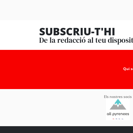
SUBSCRIU-T'HI
De la redacció al teu disposi
Qui 
Els nostres socis