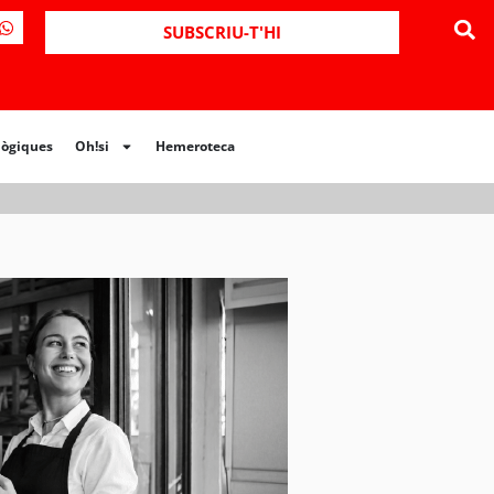
ues
Oh!si
Hemeroteca
SUBSCRIU-T'HI
lògiques
Oh!si
Hemeroteca