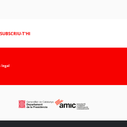
SUBSCRIU-T'HI
 legal