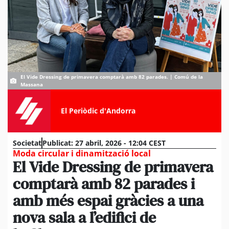
El Vide Dressing de primavera comptarà amb 82 parades. | Comú de la
Massana
El Periòdic d'Andorra
Societat
Publicat:
27 abril, 2026 - 12:04 CEST
Moda circular i dinamització local
El Vide Dressing de primavera
comptarà amb 82 parades i
amb més espai gràcies a una
nova sala a l’edifici de