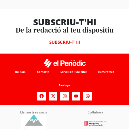
SUBSCRIU-T'HI
De la redacció al teu dispositiu
SUBSCRIU-T'HI
Qui som
Contacte
Serveis de Publicitat
Hemeroteca
Avís legal
Els nostres socis
Col·labora