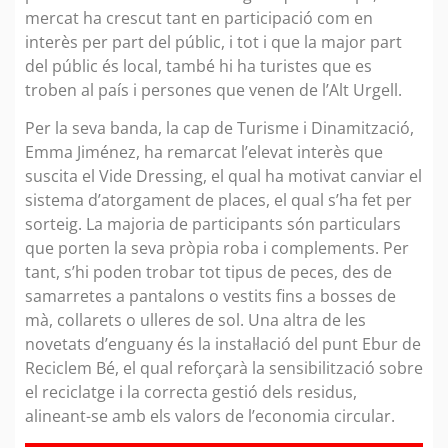
mercat ha crescut tant en participació com en
interès per part del públic, i tot i que la major part
del públic és local, també hi ha turistes que es
troben al país i persones que venen de l’Alt Urgell.
Per la seva banda, la cap de Turisme i Dinamització,
Emma Jiménez, ha remarcat l’elevat interès que
suscita el Vide Dressing, el qual ha motivat canviar el
sistema d’atorgament de places, el qual s’ha fet per
sorteig. La majoria de participants són particulars
que porten la seva pròpia roba i complements. Per
tant, s’hi poden trobar tot tipus de peces, des de
samarretes a pantalons o vestits fins a bosses de
mà, collarets o ulleres de sol. Una altra de les
novetats d’enguany és la instal·lació del punt Ebur de
Reciclem Bé, el qual reforçarà la sensibilització sobre
el reciclatge i la correcta gestió dels residus,
alineant-se amb els valors de l’economia circular.