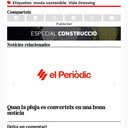
Etiquetes:
moda sostenible
,
Vide Dressing
Comparteix
Publicitat
Notícies relacionades
Quan la pluja es converteix en una bona
[A
notícia
in
ca
Deixa un comentari