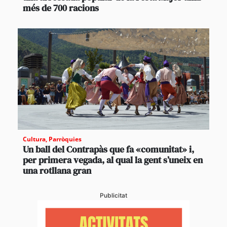
més de 700 racions
Cultura
,
Parròquies
Un ball del Contrapàs que fa «comunitat» i,
per primera vegada, al qual la gent s’uneix en
una rotllana gran
Publicitat