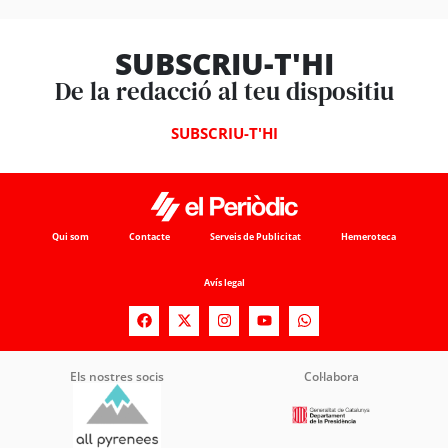
SUBSCRIU-T'HI
De la redacció al teu dispositiu
SUBSCRIU-T'HI
Qui som
Contacte
Serveis de Publicitat
Hemeroteca
Avís legal
Els nostres socis
Col·labora