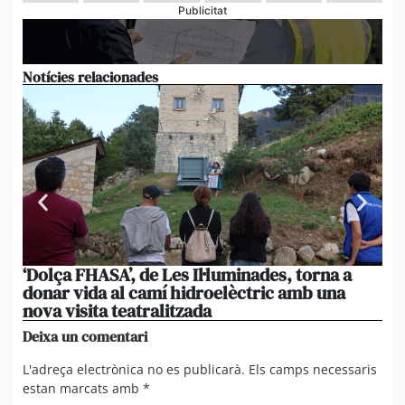
Publicitat
Notícies relacionades
‘Dolça FHASA’, de Les Il·luminades, torna a
Em
donar vida al camí hidroelèctric amb una
ini
nova visita teatralitzada
Ro
Deixa un comentari
L'adreça electrònica no es publicarà.
Els camps necessaris
estan marcats amb
*