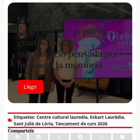
El Centre Cultural torna a
l’activitat per la porta
gran amb una
inauguració pensada per
quedar a la memòria
Llegir
Etiquetes:
Centre cultural lauredia
,
Esbart Laurèdia
,
Sant Julià de Lòria
,
Tancament de curs 2026
Comparteix