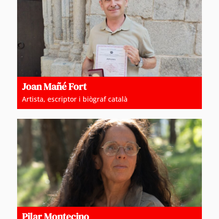
Joan Mañé Fort
Artista, escriptor i biògraf català
Pilar Montecino