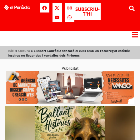
SUBSCRIU-
T'HI
Inici
»
Cultura
»
L’Esbart Laurèdia tancarà el curs amb un recorregut escènic
inspirat en llegendes i rondalles dels Pirineus
Publicitat