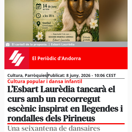
El cartell de la proposta. | Esbart Laurèdia
El Periòdic d'Andorra
Cultura
,
Parròquies
Publicat:
8 juny, 2026 - 10:06 CEST
Cultura popular i dansa infantil
L’Esbart Laurèdia tancarà el
curs amb un recorregut
escènic inspirat en llegendes i
rondalles dels Pirineus
Una seixantena de dansaires