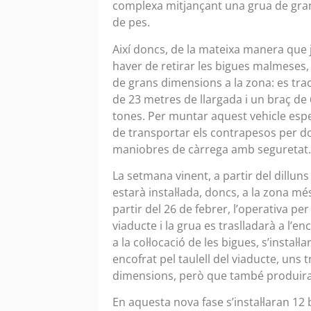
complexa mitjançant una grua de gra
de pes.
Així doncs, de la mateixa manera que 
haver de retirar les bigues malmeses, 
de grans dimensions a la zona: es t
de 23 metres de llargada i un braç de 
tones. Per muntar aquest vehicle espec
de transportar els contrapesos per dona
maniobres de càrrega amb seguretat.
La setmana vinent, a partir del dilluns 
estarà instal·lada, doncs, a la zona 
partir del 26 de febrer, l’operativa per 
viaducte i la grua es traslladarà a l’
a la col·locació de les bigues, s’insta
encofrat pel taulell del viaducte, un
dimensions, però que també produiran 
En aquesta nova fase s’instal·laran 12 