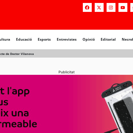
a
Educació
Esports
Entrevistes
Opinió
Editorial
Necrològiq
ultura
Educació
Esports
Entrevistes
Opinió
Editorial
Necro
ducte de Doctor Vilanova
Publicitat