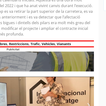
s calendaris inicials. Aquesta és una obra molt
el 2022 i que ha anat vivint canvis durant l’execució.
op es va retirar la part superior de la carretera, es va
 anteriorment i es va detectar que l’afectació
 bigues i dintells dels pilars era molt més greu del
 modificar el projecte i ampliar el contracte inicial
més profunda.
bres
,
Restriccions
,
Trafic
,
Vehicles
,
Vianants
Publicitat