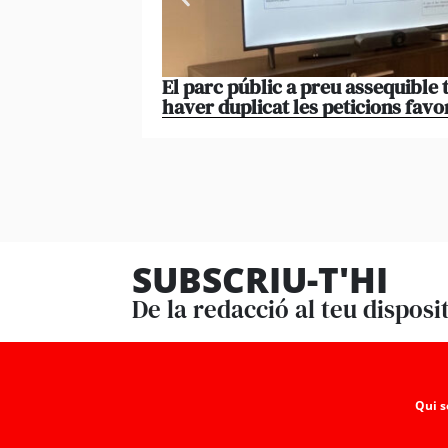
El parc públic a preu assequible 
haver duplicat les peticions favo
SUBSCRIU-T'HI
De la redacció al teu disposi
Qui 