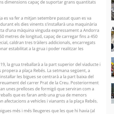
ns dimensions capaç de suportar grans quantitats
ja es va fer a mitjan setembre passat quan es va
durant els dies vinents s’instal·larà una maquinària
A
racta d’una màquina vinguda expressament a Andorra
60 metres de longitud, capaç de carregar fins a 450
ial, caldran tres tràilers addicionals, encarregats
r estabilitat a la grua i poder realitzar les
19, la grua treballarà a la part superior del viaducte i
més propera a plaça Rebés. La setmana següent, a
instal·lar les bigues se centrarà a la part baixa del
encreuament del carrer Prat de la Creu. Posteriorment
l·laran unes prelloses de formigó que serviran com a
s treballs que es faran amb una grua de menors
afectacions a vehicles i vianants a la plaça Rebés.
bigues més i més lleugeres que les que hi havia (al