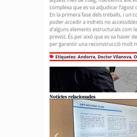
aquest mes de maig, mantenint així el
complexa que es va adjudicar l’agost d
En la primera fase dels treballs, i un c
poder accedir a indrets no accessibles
d’alguns elements estructurals com les
previst. És per això que es va haver de
per garantir una reconstrucció molt 
Etiquetes:
Andorra
,
Doctor Vilanova
,
O
Notícies relacionades