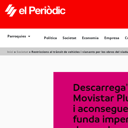
Política
Societat
Economia
Empresa
Cultur
Parroquies
Política
Societat
Economia
Empresa
C
Inici
»
Societat
»
Restriccions al trànsit de vehicles i vianants per les obres del via