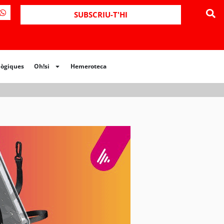
ues
Oh!si
Hemeroteca
SUBSCRIU-T'HI
lògiques
Oh!si
Hemeroteca