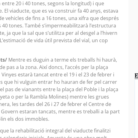
 entre 20 i 40 tones, segons la longitud) i que
. El viaducte, que es va construir fa 40 anys, estava
e vehicles de fins a 16 tones, una xifra que després
es 40 tones. També s’impermeabilitzarà l’estructura
cte, ja que la sal que s’utilitza per al desgel a l’hivern
’estimació de vida útil prevista del vial, un cop
nts/
Mentre es duguin a terme els treballs hi haurà,
e pas a la zona. Així doncs, l’accés per la plaça
inyes estarà tancat entre el 19 i el 23 de febrer i
E
cles que hi vulguin entrar ho hauran de fer pel carrer
el pas de vianants entre la plaça del Poble i la plaça
inyeta o per la Rambla Molines) mentre les grues
era, les tardes del 26 i 27 de febrer el Centre de
l Govern estaran tancats, mentre es treballi a la part
olin els dos immobles.
ue la rehabilitació integral del viaducte finalitzi