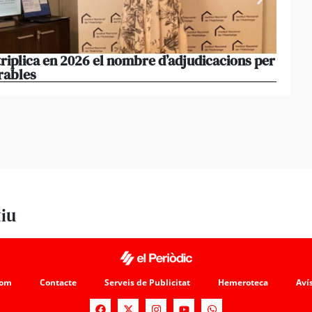
triplica en 2026 el nombre d’adjudicacions per
La co
rables
opera
tiu
som
Contacte
Serveis de Publicitat
Hemeroteca
Avís