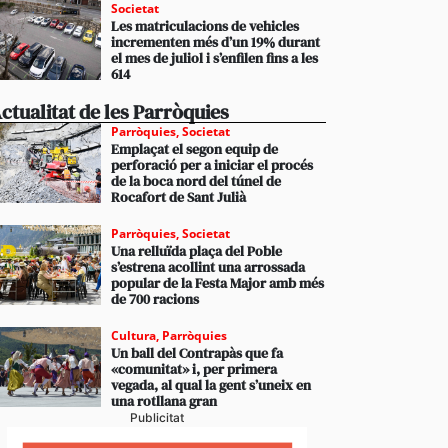
Societat
Les matriculacions de vehicles
incrementen més d’un 19% durant
el mes de juliol i s’enfilen fins a les
614
ctualitat de les Parròquies
Parròquies
,
Societat
Emplaçat el segon equip de
perforació per a iniciar el procés
de la boca nord del túnel de
Rocafort de Sant Julià
Parròquies
,
Societat
Una relluïda plaça del Poble
s’estrena acollint una arrossada
popular de la Festa Major amb més
de 700 racions
Cultura
,
Parròquies
Un ball del Contrapàs que fa
«comunitat» i, per primera
vegada, al qual la gent s’uneix en
una rotllana gran
Publicitat