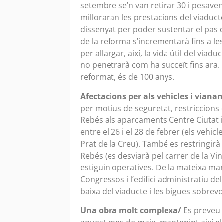
setembre se’n van retirar 30 i pesaven
milloraran les prestacions del viaducte
dissenyat per poder sustentar el pas d
de la reforma s’incrementarà fins a l
per allargar, així, la vida útil del viadu
no penetrarà com ha succeït fins ara. L
reformat, és de 100 anys.
Afectacions per als vehicles i viana
per motius de seguretat, restriccions d
Rebés als aparcaments Centre Ciutat i V
entre el 26 i el 28 de febrer (els vehi
Prat de la Creu). També es restringirà 
Rebés (es desviarà pel carrer de la V
estiguin operatives. De la mateixa man
Congressos i l’edifici administratiu de
baixa del viaducte i les bigues sobrev
Una obra molt complexa/
Es preveu q