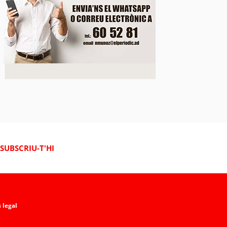
mpravenda d’immobles baixa gairebé un 12% mentre 
cions retrocedeix un 17,3%
SUBSCRIU-T'HI
 legal