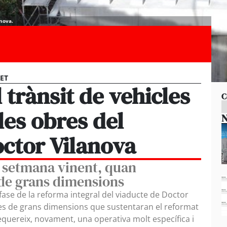
anova.
CET
 trànsit de vehicles
C
les obres del
N
octor Vilanova
la setmana vinent, quan
s de grans dimensions
fase de la reforma integral del viaducte de Doctor
gues de grans dimensions que sustentaran el reformat
 requereix, novament, una operativa molt específica i