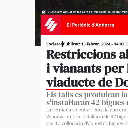
L\'aspecte actual de les obres al viaducte de Doctor Vil
El Periòdic d'Andorra
Societat
Publicat:
15 febrer, 2024 - 14:02 
Restriccions al
i vianants per 
viaducte de D
Els talls es produiran 
s'instal·laran 42 bigue
La setmana vinent arrenca la darrera 
Vilanova amb la instal·lació de 42 bi
vial. La col·locació d’aquestes bigues