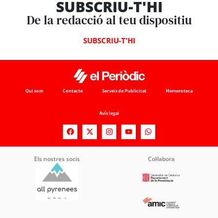
SUBSCRIU-T'HI
De la redacció al teu dispositiu
SUBSCRIU-T'HI
Qui som
Contacte
Serveis de Publicitat
Hemeroteca
Avís legal
Els nostres socis
Col·labora