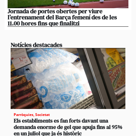
Jornada de portes obertes per viure
La
l’entrenament del Barça femení des de les
tu
11.00 hores fins que finalitzi
que
Notícies destacades
Parròquies
,
Societat
Els establiments es fan forts davant una
demanda enorme de gel que apuja fins al 95%
en un juliol que ja és històric