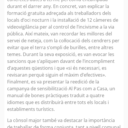
durant el darrer any. En concret, van explicar la
formació gratuïta adreçada als treballadors dels
locals d’oci nocturn i la instal·lació de 12 càmeres de
videovigilància per al control de l’incivisme a la via
pública. Així mateix, van recordar les millores del
servei de neteja, com la col·locació dels cendrers per
evitar que el terra s’ompli de burilles, entre altres
temes. Durant la seva exposició, es van evocar les
sancions que s’apliquen davant de l’incompliment
d’aquestes qüestions i que «si és necessari, es
revisaran perquè siguin el màxim d’efectives».
Finalment, es va presentar la reedició de la
campanya de sensibilització Al Pas com a Casa, un
manual de bones pràctiques traduït a quatre
idiomes que es distribuirà entre tots els locals i
establiments turístics.
La cònsol major també va destacar la importància
de treballar de forma conjunta, tant a nivell comunal