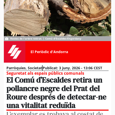
Restes de l'arbre retirat. | Comú d'Escaldes-Engordany
El Periòdic d'Andorra
Parròquies
,
Societat
Publicat:
3 juny, 2026 - 13:06 CEST
Seguretat als espais públics comunals
El Comú d’Escaldes retira un
pollancre negre del Prat del
Roure després de detectar-ne
una vitalitat reduïda
L’exemplar es trobava al costat de