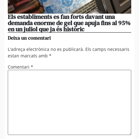
Els establiments es fan forts davant una
La
demanda enorme de gel que apuja fins al 95%
po
en un juliol que ja és històric
xi
Deixa un comentari
L'adreça electrònica no es publicarà.
Els camps necessaris
estan marcats amb
*
Comentari
*