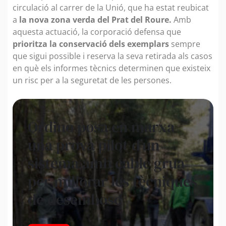
circulació al carrer de la Unió, que ha estat reubicat
a
la nova zona verda del Prat del Roure.
Amb
aquesta actuació, la corporació defensa que
prioritza la conservació dels exemplars
sempre
que sigui possible i reserva la seva retirada als casos
en què els informes tècnics determinen que existeix
un risc per a la seguretat de les persones.
Ordino posa en marxa
una prova pilot d’un
sistema amb cable grua
per millorar les tècniques
de desembosc