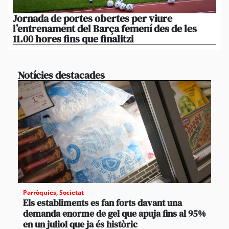
Jornada de portes obertes per viure
La
l’entrenament del Barça femení des de les
tu
11.00 hores fins que finalitzi
que
Notícies destacades
Parròquies
,
Societat
Els establiments es fan forts davant una
demanda enorme de gel que apuja fins al 95%
en un juliol que ja és històric