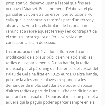
propietat vol desenvolupar a l’espai que fins ara
ocupava l’Abarset. En el moment d’elaborar el pla
parcial es va cometre un error i per solucionar-lo
calia que la corporació retornés part d’un terreny
als privats. Amb tot, els titulars de la zona han
renunciat a rebre aquest terreny i en contrapartida
el comú s’encarregarà de fer la voravia que
correspon al tram de cessió.
La corporació també va donar llum verd a una
modificació dels preus públics en relació amb les
tarifes dels aparcaments. D’una banda, la tarifa
mensual per al pàrquing del Tarter i el del costat del
Palau de Gel s’ha fixat en 19,25 euros. D’altra banda,
pel que fa a les zones blaves i responent a les
demandes de molts ciutadans de poder disposar
d’altres tarifes a part de l’anual, s’ha decidit incloure
una tarifa mensual de 15 euros al mes que permet a
aquells qui la paguin poder aparcar sempre en els