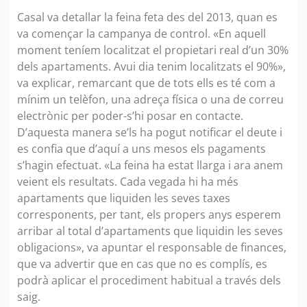
Casal va detallar la feina feta des del 2013, quan es
va començar la campanya de control. «En aquell
moment teníem localitzat el propietari real d’un 30%
dels apartaments. Avui dia tenim localitzats el 90%»,
va explicar, remarcant que de tots ells es té com a
mínim un telèfon, una adreça física o una de correu
electrònic per poder-s’hi posar en contacte.
D’aquesta manera se’ls ha pogut notificar el deute i
es confia que d’aquí a uns mesos els pagaments
s’hagin efectuat. «La feina ha estat llarga i ara anem
veient els resultats. Cada vegada hi ha més
apartaments que liquiden les seves taxes
corresponents, per tant, els propers anys esperem
arribar al total d’apartaments que liquidin les seves
obligacions», va apuntar el responsable de finances,
que va advertir que en cas que no es complís, es
podrà aplicar el procediment habitual a través dels
saig.