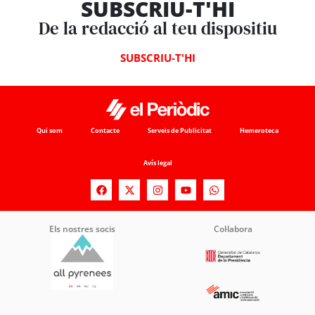
SUBSCRIU-T'HI
De la redacció al teu dispositiu
SUBSCRIU-T'HI
Qui som
Contacte
Serveis de Publicitat
Hemeroteca
Avís legal
Els nostres socis
Col·labora