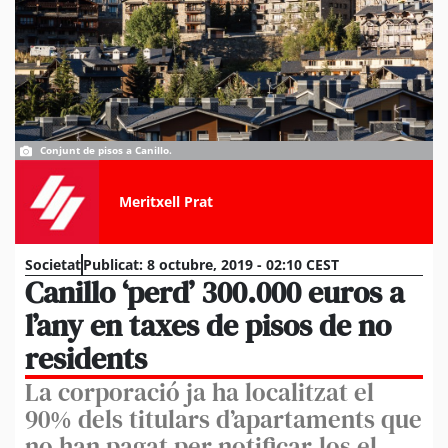
Conjunt de pisos a Canillo.
Meritxell Prat
Societat
Publicat:
8 octubre, 2019 - 02:10 CEST
Canillo ‘perd’ 300.000 euros a
l’any en taxes de pisos de no
residents
La corporació ja ha localitzat el
90% dels titulars d’apartaments que
no han pagat per notificar-los el