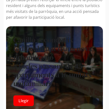
resident i alguns dels equipaments i punts turístics
més visitats de la parròquia, en una acció pensada
per afavorir la participació local.
Canillo recondueix
l’edificabilitat d’una nova
urbanització
a Incles passant de 45
apartaments a 16 unitats
unifamiliars
Llegir