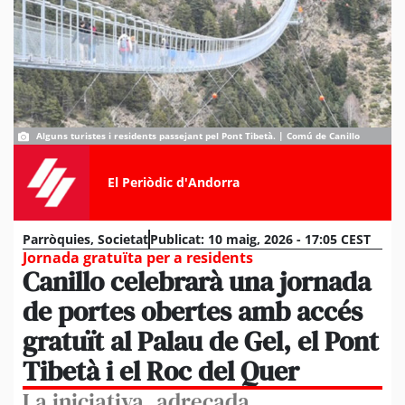
Alguns turistes i residents passejant pel Pont Tibetà. | Comú de Canillo
El Periòdic d'Andorra
Parròquies
,
Societat
Publicat:
10 maig, 2026 - 17:05 CEST
Jornada gratuïta per a residents
Canillo celebrarà una jornada
de portes obertes amb accés
gratuït al Palau de Gel, el Pont
Tibetà i el Roc del Quer
La iniciativa, adreçada