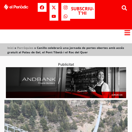
SUBSCRIU-
T'HI
Inici
»
Parròquies
»
Canillo celebrarà una jornada de portes obertes amb accés
gratuït al Palau de Gel, el Pont Tibetà i el Roc del Quer
Publicitat