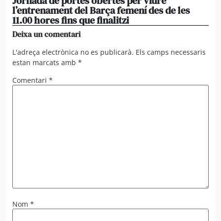
Jornada de portes obertes per viure
La
l’entrenament del Barça femení des de les
tu
11.00 hores fins que finalitzi
que
Deixa un comentari
L'adreça electrònica no es publicarà.
Els camps necessaris
estan marcats amb
*
Comentari
*
Nom
*