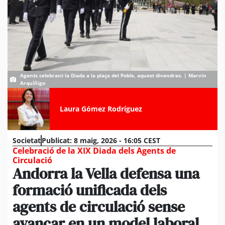
Agents celebrant la Diada a la plaça del Poble, aquest divendres. | Marvin
Arquíñigo
Laura Gómez Rodríguez
Societat
Publicat:
8 maig, 2026 - 16:05 CEST
Celebració de la XIX Diada dels Agents de
Circulació
Andorra la Vella defensa una
formació unificada dels
agents de circulació sense
avançar en un model laboral