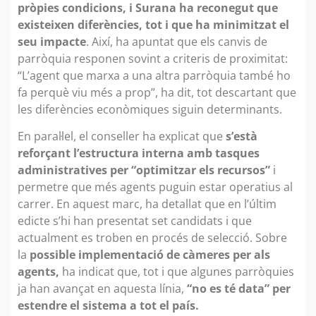
pròpies condicions, i Surana ha reconegut que
existeixen diferències, tot i que ha minimitzat el
seu impacte
. Així, ha apuntat que els canvis de
parròquia responen sovint a criteris de proximitat:
“L’agent que marxa a una altra parròquia també ho
fa perquè viu més a prop”, ha dit, tot descartant que
les diferències econòmiques siguin determinants.
En paral·lel, el conseller ha explicat que
s’està
reforçant l’estructura interna amb tasques
administratives per “optimitzar els recursos”
i
permetre que més agents puguin estar operatius al
carrer. En aquest marc, ha detallat que en l’últim
edicte s’hi han presentat set candidats i que
actualment es troben en procés de selecció. Sobre
la
possible implementació de càmeres per als
agents,
ha indicat que, tot i que algunes parròquies
ja han avançat en aquesta línia,
“no es té data” per
estendre el sistema a tot el país.