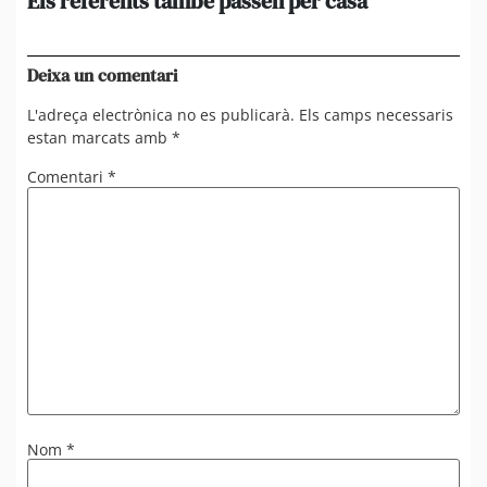
Els referents també passen per casa
El
de
en 
Deixa un comentari
L'adreça electrònica no es publicarà.
Els camps necessaris
estan marcats amb
*
Comentari
*
Nom
*