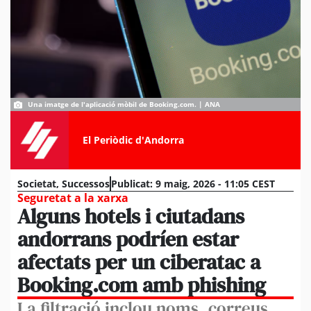
Una imatge de l'aplicació mòbil de Booking.com. | ANA
El Periòdic d'Andorra
Societat
,
Successos
Publicat:
9 maig, 2026 - 11:05 CEST
Seguretat a la xarxa
Alguns hotels i ciutadans
andorrans podríen estar
afectats per un ciberatac a
Booking.com amb phishing
La filtració inclou noms, correus