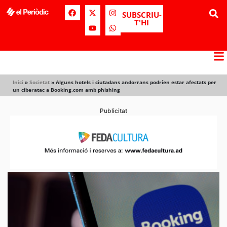
SUBSCRIU-
T'HI
Inici
»
Societat
»
Alguns hotels i ciutadans andorrans podríen estar afectats per
un ciberatac a Booking.com amb phishing
Publicitat