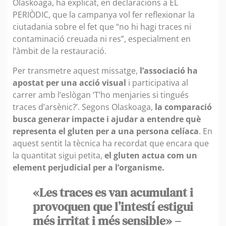
Olaskoaga, ha explicat, en declaracions a EL
PERIÒDIC, que la campanya vol fer reflexionar la
ciutadania sobre el fet que “no hi hagi traces ni
contaminació creuada ni res”, especialment en
l’àmbit de la restauració.
Per transmetre aquest missatge,
l’associació ha
apostat per una acció visual
i participativa al
carrer amb l’eslògan ‘T’ho menjaries si tingués
traces d’arsènic?’. Segons Olaskoaga,
la comparació
busca generar impacte i ajudar a entendre què
representa el gluten per a una persona celíaca
. En
aquest sentit la tècnica ha recordat que encara que
la quantitat sigui petita,
el gluten actua com un
element perjudicial per a l’organisme.
«Les traces es van acumulant i
provoquen que l’intestí estigui
més irritat i més sensible» –