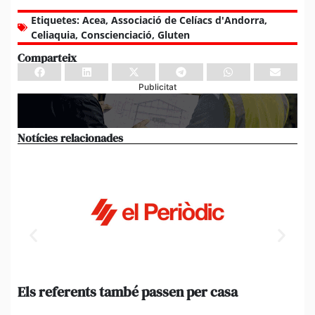
Etiquetes:
Acea
,
Associació de Celíacs d'Andorra
,
Celiaquia
,
Conscienciació
,
Gluten
Comparteix
Publicitat
Notícies relacionades
Els referents també passen per casa
El
de