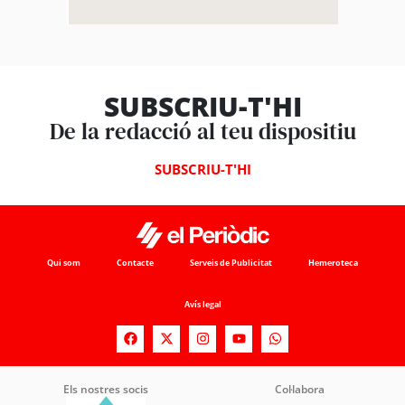
SUBSCRIU-T'HI
De la redacció al teu dispositiu
SUBSCRIU-T'HI
Qui som
Contacte
Serveis de Publicitat
Hemeroteca
Avís legal
Els nostres socis
Col·labora