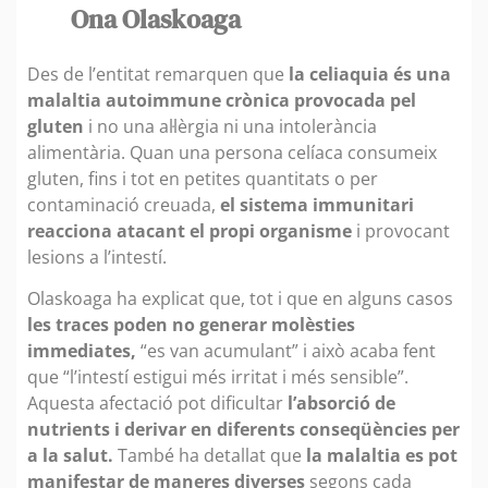
Ona Olaskoaga
Des de l’entitat remarquen que
la celiaquia és una
malaltia autoimmune crònica provocada pel
gluten
i no una al·lèrgia ni una intolerància
alimentària. Quan una persona celíaca consumeix
gluten, fins i tot en petites quantitats o per
contaminació creuada,
el sistema immunitari
reacciona atacant el propi organisme
i provocant
lesions a l’intestí.
Olaskoaga ha explicat que, tot i que en alguns casos
les traces poden no generar molèsties
immediates,
“es van acumulant” i això acaba fent
que “l’intestí estigui més irritat i més sensible”.
Aquesta afectació pot dificultar
l’absorció de
nutrients i derivar en diferents conseqüències per
a la salut.
També ha detallat que
la malaltia es pot
manifestar de maneres diverses
segons cada