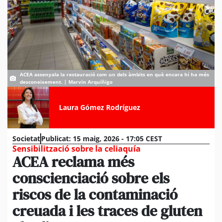
ACEA assenyala la restauració com un dels àmbits en què encara hi ha més
desconeixement. | Marvin Arquíñigo
Laura Gómez Rodríguez
Societat
Publicat:
15 maig, 2026 - 17:05 CEST
Sensibilització sobre la celiaquía
ACEA reclama més
conscienciació sobre els
riscos de la contaminació
creuada i les traces de gluten