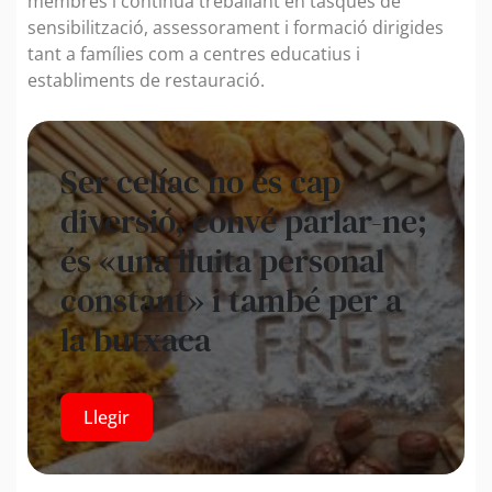
membres i continua treballant en tasques de
sensibilització, assessorament i formació dirigides
tant a famílies com a centres educatius i
establiments de restauració.
Ser celíac no és cap
diversió, convé parlar-ne;
és «una lluita personal
constant» i també per a
la butxaca
Llegir