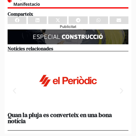
Manifestacio
Comparteix
Publicitat
Notícies relacionades
Quan la pluja es converteix en una bona
[A
notícia
in
ca