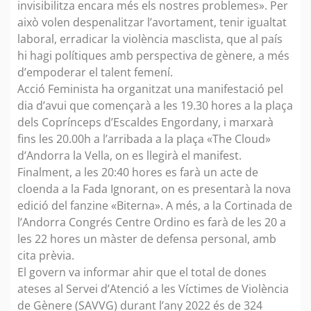
invisibilitza encara més els nostres problemes». Per
això volen despenalitzar l’avortament, tenir igualtat
laboral, erradicar la violència masclista, que al país
hi hagi polítiques amb perspectiva de gènere, a més
d’empoderar el talent femení.
Acció Feminista ha organitzat una manifestació pel
dia d’avui que començarà a les 19.30 hores a la plaça
dels Coprínceps d’Escaldes Engordany, i marxarà
fins les 20.00h a l’arribada a la plaça «The Cloud»
d’Andorra la Vella, on es llegirà el manifest.
Finalment, a les 20:40 hores es farà un acte de
cloenda a la Fada Ignorant, on es presentarà la nova
edició del fanzine «Biterna». A més, a la Cortinada de
l’Andorra Congrés Centre Ordino es farà de les 20 a
les 22 hores un màster de defensa personal, amb
cita prèvia.
El govern va informar ahir que el total de dones
ateses al Servei d’Atenció a les Víctimes de Violència
de Gènere (SAVVG) durant l’any 2022 és de 324