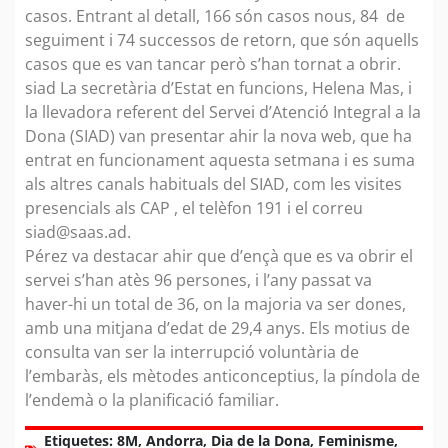
casos. Entrant al detall, 166 són casos nous, 84 de
seguiment i 74 successos de retorn, que són aquells
casos que es van tancar però s’han tornat a obrir.
siad La secretària d’Estat en funcions, Helena Mas, i
la llevadora referent del Servei d’Atenció Integral a la
Dona (SIAD) van presentar ahir la nova web, que ha
entrat en funcionament aquesta setmana i es suma
als altres canals habituals del SIAD, com les visites
presencials als CAP , el telèfon 191 i el correu
siad@saas.ad.
Pérez va destacar ahir que d’ençà que es va obrir el
servei s’han atès 96 persones, i l’any passat va
haver-hi un total de 36, on la majoria va ser dones,
amb una mitjana d’edat de 29,4 anys. Els motius de
consulta van ser la interrupció voluntària de
l’embaràs, els mètodes anticonceptius, la píndola de
l’endemà o la planificació familiar.
Etiquetes:
8M
,
Andorra
,
Dia de la Dona
,
Feminisme
,