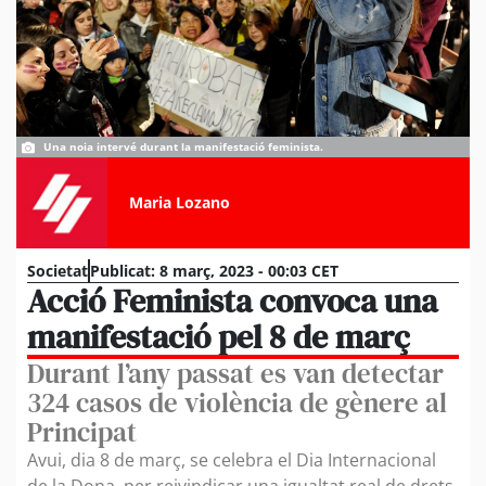
Una noia intervé durant la manifestació feminista.
Maria Lozano
Societat
Publicat:
8 març, 2023 - 00:03 CET
Acció Feminista convoca una
manifestació pel 8 de març
Durant l’any passat es van detectar
324 casos de violència de gènere al
Principat
Avui, dia 8 de març, se celebra el Dia Internacional
de la Dona, per reivindicar una igualtat real de drets