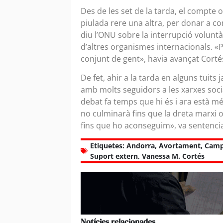
Des de les set de la tarda, el compte o
piulada rere una altra, per donar a con
diu l’ONU sobre la interrupció volun
d’altres organismes internacionals. «P
conjunt de gent», havia avançat Cortés
De fet, ahir a la tarda en alguns tuits
amb molts seguidors a les xarxes socia
debat fa temps que hi és i ara està m
no culminarà fins que la dreta marxi 
fins que ho aconseguim», va sentencia
Etiquetes:
Andorra
,
Avortament
,
Camp
Suport extern
,
Vanessa M. Cortés
Notícies relacionades