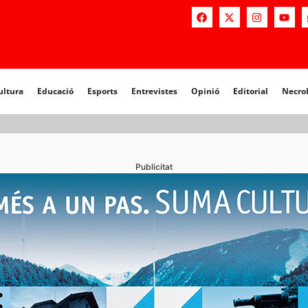
a
Educació
Esports
Entrevistes
Opinió
Editorial
Necrològiq
ultura
Educació
Esports
Entrevistes
Opinió
Editorial
Necro
Publicitat