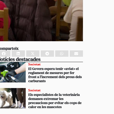
omparteix
otícies destacades
Societat
El Govern espera tenir «aviat» el
reglament de mesures per fer
front a l’increment dels preus dels
carburants
Societat
Els especialistes de la veterinària
demanen extremar les
precaucions per evitar els cops de
calor en les mascotes