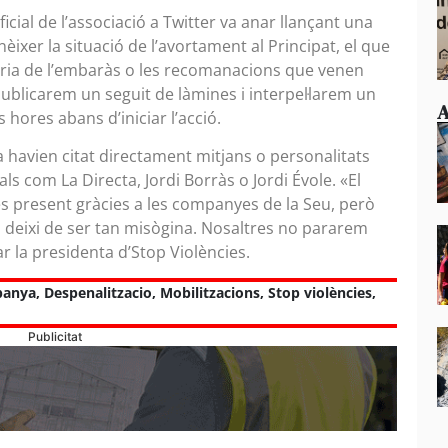
ficial de l’associació a Twitter va anar llançant una
èixer la situació de l’avortament al Principat, el que
tària de l’embaràs o les recomanacions que venen
ublicarem un seguit de làmines i interpel·larem un
A
 hores abans d’iniciar l’acció.
 ja havien citat directament mitjans o personalitats
ls com La Directa, Jordi Borràs o Jordi Évole. «El
és present gràcies a les companyes de la Seu, però
o deixi de ser tan misògina. Nosaltres no pararem
r la presidenta d’Stop Violències.
anya
,
Despenalitzacio
,
Mobilitzacions
,
Stop violències
,
Publicitat