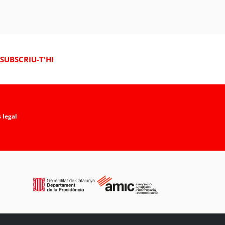
SUBSCRIU-T'HI
 legal