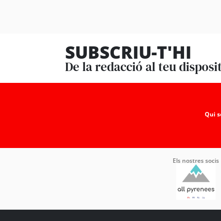
SUBSCRIU-T'HI
De la redacció al teu disposi
Qui 
Els nostres socis