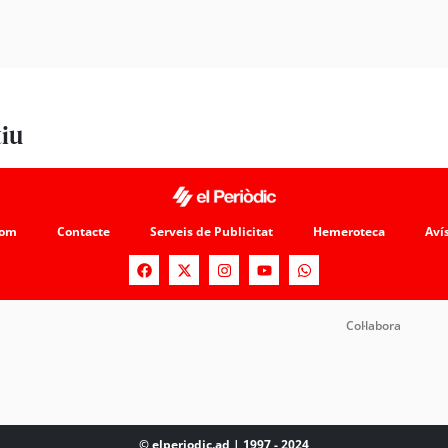
tiu
som
Contacte
Serveis de Publicitat
Hemeroteca
Avís
Col·labora
© elperiodic.ad | 1997 - 2024