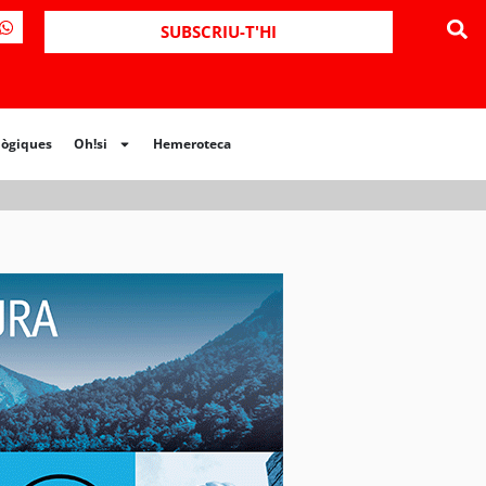
ues
Oh!si
Hemeroteca
SUBSCRIU-T'HI
lògiques
Oh!si
Hemeroteca