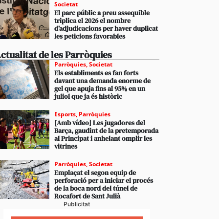
Societat
El parc públic a preu assequible
triplica el 2026 el nombre
d’adjudicacions per haver duplicat
les peticions favorables
ctualitat de les Parròquies
Parròquies
,
Societat
Els establiments es fan forts
davant una demanda enorme de
gel que apuja fins al 95% en un
juliol que ja és històric
Esports
,
Parròquies
[Amb vídeo] Les jugadores del
Barça, gaudint de la pretemporada
al Principat i anhelant omplir les
vitrines
Parròquies
,
Societat
Emplaçat el segon equip de
perforació per a iniciar el procés
de la boca nord del túnel de
Rocafort de Sant Julià
Publicitat