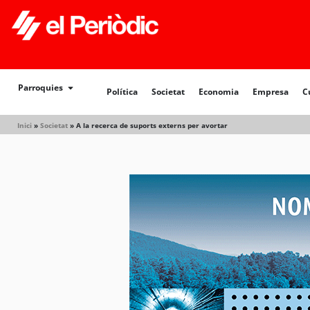
Política
Societat
Economia
Empresa
Cultur
Parroquies
Política
Societat
Economia
Empresa
C
Inici
»
Societat
»
A la recerca de suports externs per avortar