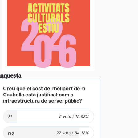
stabliments es fan forts davant una demanda enorme 
 en un juliol que ja és històric
nquesta
Creu que el cost de l’heliport de la
Caubella està justificat com a
infraestructura de servei públic?
Si
No