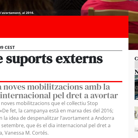
\'avortament, al 2016.
09 CEST
e suports externs
C
N
a noves mobilitzacions amb la
 internacional pel dret a avortar
noves mobilitzacions que el col·lectiu Stop
. «De fet, la campanya està en marxa des del 2016;
 la idea de despenalitzar l’avortament a Andorra
 setembre, que és el dia internacional pel dret a
ta, Vanessa M. Cortés.