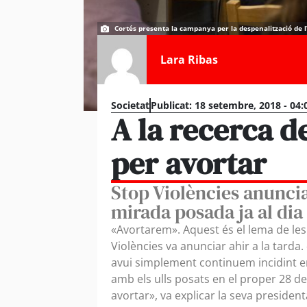
Cortés presenta la campanya per la despenalització de l
Lara Ribas
Societat
Publicat:
18 setembre, 2018 - 04:
A la recerca d
per avortar
Stop Violències anunci
mirada posada ja al dia
«Avortarem». Aquest és el lema de les 
Violències va anunciar ahir a la tarda
avui simplement continuem incidint en
amb els ulls posats en el proper 28 de
avortar», va explicar la seva presiden