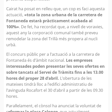
Cairat ha posat en relleu que, un cop es faci aquesta
actuació,
«tota la zona urbana de la carretera de
Fontaneda estarà pràcticament acabada al
100%»
. De fet, ha recordat que, a nivell de voravies,
aquest any la corporació comunal també preveu
remodelar la zona del Trillà més propera al nucli
urbà.
El concurs públic per a l’actuació a la carretera de
Fontaneda és d’àmbit nacional.
Les empreses
interessades poden presentar les seves ofertes en
sobre tancats al Servei de Tràmits fins a les 13.00
hores del proper 28 d’abril.
L’obertura de les
mateixes tindrà lloc a l’edifici administratiu de
l’avinguda Rocafort el 30 d’abril a partir de les 09.30
hores.
Paral·lelament, el cònsol ha anunciat la voluntat de
r
eformar la plaça Calonge
, que actualment