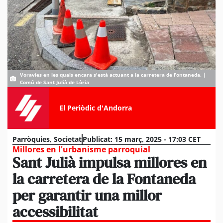
Voravies en les quals encara s'està actuant a la carretera de Fontaneda. |
Comú de Sant Julià de Lòria
El Periòdic d'Andorra
Parròquies
,
Societat
Publicat:
15 març, 2025 - 17:03 CET
Millores en l'urbanisme parroquial
Sant Julià impulsa millores en
la carretera de la Fontaneda
per garantir una millor
accessibilitat