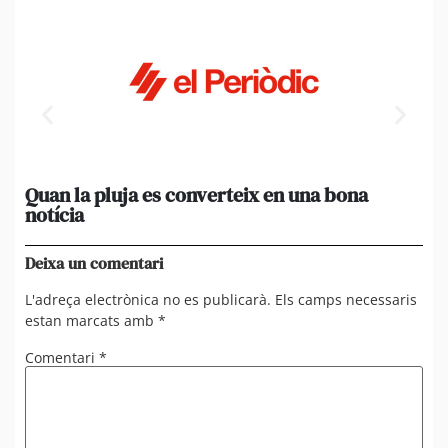
Quan la pluja es converteix en una bona
[A
notícia
in
ca
Deixa un comentari
L'adreça electrònica no es publicarà.
Els camps necessaris
estan marcats amb
*
Comentari
*