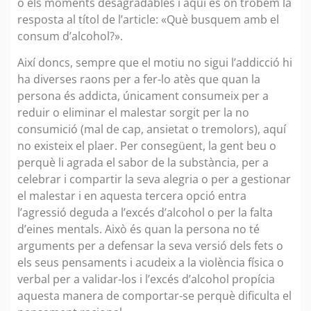
o els moments desagradables i aquí és on trobem la
resposta al títol de l’article: «Què busquem amb el
consum d’alcohol?».
Així doncs, sempre que el motiu no sigui l’addicció hi
ha diverses raons per a fer-lo atès que quan la
persona és addicta, únicament consumeix per a
reduir o eliminar el malestar sorgit per la no
consumició (mal de cap, ansietat o tremolors), aquí
no existeix el plaer. Per consegüent, la gent beu o
perquè li agrada el sabor de la substància, per a
celebrar i compartir la seva alegria o per a gestionar
el malestar i en aquesta tercera opció entra
l’agressió deguda a l’excés d’alcohol o per la falta
d’eines mentals. Això és quan la persona no té
arguments per a defensar la seva versió dels fets o
els seus pensaments i acudeix a la violència física o
verbal per a validar-los i l’excés d’alcohol propícia
aquesta manera de comportar-se perquè dificulta el