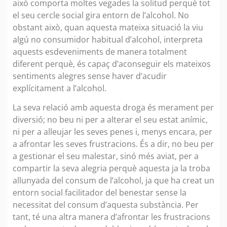
això comporta moltes vegades la solitud perquè tot
el seu cercle social gira entorn de l’alcohol. No
obstant això, quan aquesta mateixa situació la viu
algú no consumidor habitual d’alcohol, interpreta
aquests esdeveniments de manera totalment
diferent perquè, és capaç d’aconseguir els mateixos
sentiments alegres sense haver d’acudir
explícitament a l’alcohol.
La seva relació amb aquesta droga és merament per
diversió; no beu ni per a alterar el seu estat anímic,
ni per a alleujar les seves penes i, menys encara, per
a afrontar les seves frustracions. És a dir, no beu per
a gestionar el seu malestar, sinó més aviat, per a
compartir la seva alegria perquè aquesta ja la troba
allunyada del consum de l’alcohol, ja que ha creat un
entorn social facilitador del benestar sense la
necessitat del consum d’aquesta substància. Per
tant, té una altra manera d’afrontar les frustracions