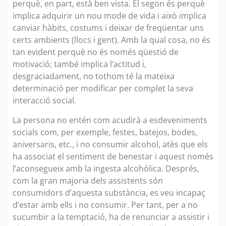
perquè, en part, està ben vista. El segon és perquè
implica adquirir un nou mode de vida i això implica
canviar hàbits, costums i deixar de freqüentar uns
certs ambients (llocs i gent). Amb la qual cosa, no és
tan evident perquè no és només qüestió de
motivació; també implica l’actitud i,
desgraciadament, no tothom té la mateixa
determinació per modificar per complet la seva
interacció social.
La persona no entén com acudirà a esdeveniments
socials com, per exemple, festes, batejos, bodes,
aniversaris, etc., i no consumir alcohol, atès que els
ha associat el sentiment de benestar i aquest només
l’aconsegueix amb la ingesta alcohòlica. Després,
com la gran majoria dels assistents són
consumidors d’aquesta substància, es veu incapaç
d’estar amb ells i no consumir. Per tant, per a no
sucumbir a la temptació, ha de renunciar a assistir i