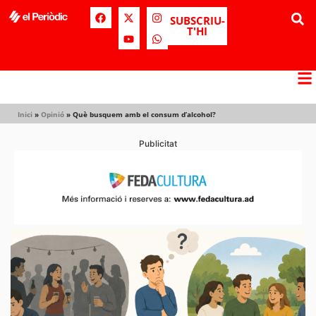
SUBSCRIU-
T'HI
Inici
»
Opinió
»
Què busquem amb el consum d’alcohol?
Publicitat