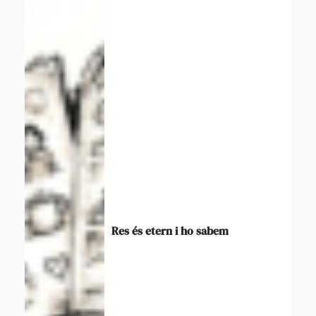
Res és etern i ho sabem