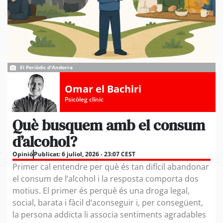
El Periòdic d'Andorra
Omar el Bachiri
Psicòleg clínic
Què busquem amb el consum
d’alcohol?
Opinió
Publicat:
6 juliol, 2026 - 23:07 CEST
Primer cal entendre per què és tan difícil abandonar
el consum de l’alcohol i la resposta comporta dos
motius. El primer és perquè és una droga legal,
social, barata i fàcil d’aconseguir i, per consegüent,
la persona addicta li associa sentiments agradables