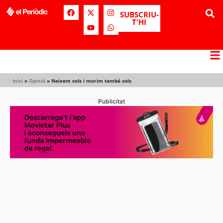
SUBSCRIU-
T'HI
Inici
»
Opinió
»
Neixem sols i morim també sols
Publicitat