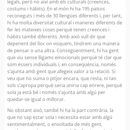
legals, però no així amb els culturals (creences,
costums i hàbits). En el món hi ha 195 països
reconeguts i més de 30 llengües diferents i, per tant,
hi ha molta diversitat cultural i maneres diferents de
fer les mateixes coses perquè tenen creences i
hàbits també diferents. Amb això vull dir que
depenent del lloc on visquem, tindrem una manera
de pensar o una altra. Consegüentment, hi ha gent
que viu sense lligams emocionals perquè té clar que
som éssers individuals i, en conseqüència, només
s’ajunta amb gent que afegeix valor a la relació. Si
veu que no suma o pitjor encara, que resta, ni tan
sols s’apropa perquè seria aniria cap enrere, perquè
sola ja està bé i només s’ajunta amb algú per
quedar-se igual o millorar.
No obstant això, també hi ha la part contrària, la
que no sap estar sola i necessita estar amb algú
sentimentalment, o envoltada de més gent,