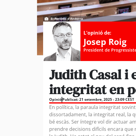
El Periòdic d'Andorra
L'opinió de:
Josep Roig
President de Progressist
Judith Casal i 
integritat en p
Opinió
Publicat:
21 setembre, 2025 - 23:09 CEST
En política, la paraula integritat sovi
dissortadament, la integritat real, la
bé escàs. Ser íntegre vol dir actuar am
prendre decisions difícils encara que 