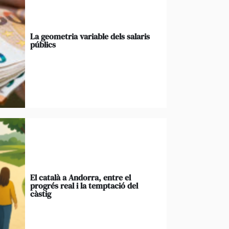
La geometria variable dels salaris
públics
El català a Andorra, entre el
progrés real i la temptació del
càstig