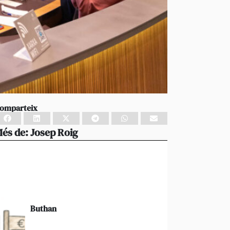
omparteix
és de:
Josep Roig
Buthan