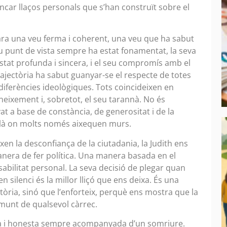
rencar llaços personals que s’han construït sobre el
 d’ara una veu ferma i coherent, una veu que ha sabut
seu punt de vista sempre ha estat fonamentat, la seva
 estat profunda i sincera, i el seu compromís amb el
trajectòria ha sabut guanyar-se el respecte de totes
 diferències ideològiques. Tots coincideixen en
oneixement i, sobretot, el seu tarannà. No és
at a base de constància, de generositat i de la
allà on molts només aixequen murs.
xen la desconfiança de la ciutadania, la Judith ens
nera de fer política. Una manera basada en el
sabilitat personal. La seva decisió de plegar quan
 silenci és la millor lliçó que ens deixa. És una
ctòria, sinó que l’enforteix, perquè ens mostra que la
amunt de qualsevol càrrec.
da i honesta sempre acompanyada d’un somriure.