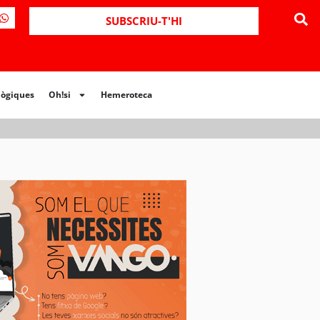
SUBSCRIU-T'HI
lògiques
Oh!si
Hemeroteca