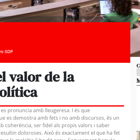
es-SDP
C
el valor de la
M
olítica
nt es pronuncia amb lleugeresa. I és que
 que es demostra amb fets i no amb discursos, és un
b coherència, ser fidel als propis valors i saber
resultin doloroses. Això és exactament el que ha fet