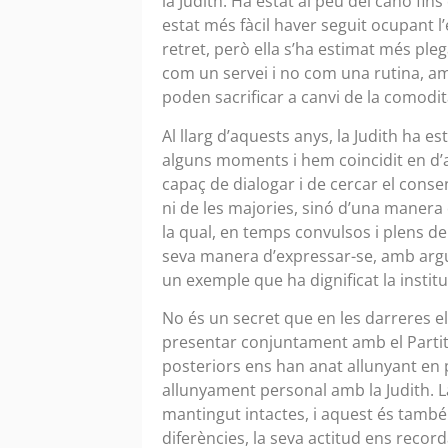
la Judith. Ha estat al peu del canó fin
estat més fàcil haver seguit ocupant l
retret, però ella s’ha estimat més plega
com un servei i no com una rutina, am
poden sacrificar a canvi de la comodit
Al llarg d’aquests anys, la Judith ha 
alguns moments i hem coincidit en d’
capaç de dialogar i de cercar el cons
ni de les majories, sinó d’una manera d
la qual, en temps convulsos i plens de
seva manera d’expressar-se, amb argu
un exemple que ha dignificat la instit
No és un secret que en les darreres e
presentar conjuntament amb el Partit
posteriors ens han anat allunyant en 
allunyament personal amb la Judith. La
mantingut intactes, i aquest és també
diferències, la seva actitud ens reco