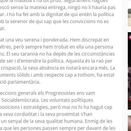
s que la malaltia li ha dit prou. Segurament hagués
’escó sense la mateixa entrega, ningú no li hauria pas
r. I ho ha fet amb la dignitat de qui entén la política
b la serenor de qui sap que les conviccions no es
at.
estat una veu serena i ponderada. Hem discrepat en
altres, però sempre hem trobat en ella una persona
ens. El seu tarannà no ha depès de les circumstàncies
e ser i d’entendre la política. Aquesta és la raó per
 crispació, la seva absència es notarà encara més. La
ments sòlids i amb respecte cap a tothom, ha estat
ució parlamentària.
leccions generals els Progressistes ens vam
 Socialdemòcrata. Les voluntats polítiques
posicions i estratègies, però mai no hi ha hagut cap
 seva cordialitat i la seva proximitat s’han
 un senyal de la seva qualitat humana. Enmig de les
rda que les persones passen sempre per davant de les