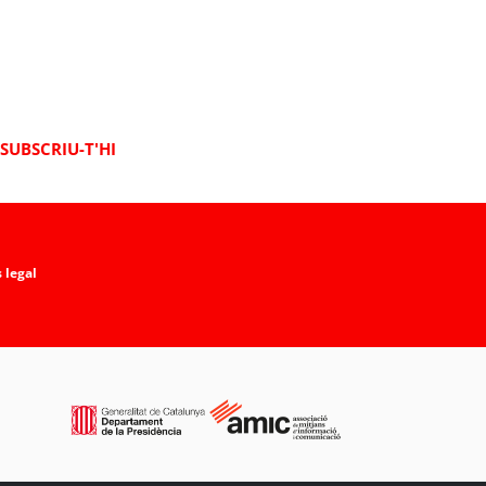
SUBSCRIU-T'HI
 legal