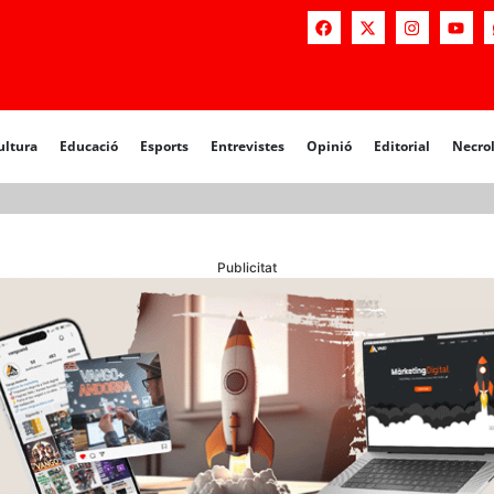
a
Educació
Esports
Entrevistes
Opinió
Editorial
Necrològiq
ultura
Educació
Esports
Entrevistes
Opinió
Editorial
Necro
Publicitat