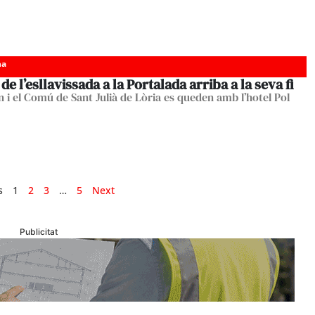
ha
i de l’esllavissada a la Portalada arriba a la seva fi
n i el Comú de Sant Julià de Lòria es queden amb l’hotel Pol
s
1
2
3
…
5
Next
Publicitat