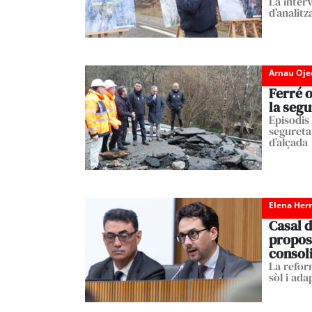
La inter
d’analitz
Arnau Oje
Ferré o
la segu
Episodis 
segureta
d’alçada
Elena Her
Casal d
proposa
consol
La refor
sòl i ad