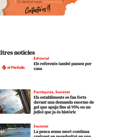
ltres noticies
Editorial
Els referents també passen per
casa
Parròquies
,
Societat
Els establiments es fan forts
davant una demanda enorme de
gel que apuja fins al 95% en un
juliol que ja és històric
Societat
La pesca sense mort continua
creixent en popularitat en una