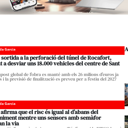
A
da Garcia
 sortida a la perforació del túnel de Rocafort,
t a desviar uns 18.000 vehicles del centre de Sant
upost global de l'obra es manté amb els 26 milions d'euros ja
 i la previsió de finalització es preveu per a l'estiu del 2027
da Garcia
afirma que el risc és igual al d’abans del
niment mentre uns sensors amb semàfor
an la via