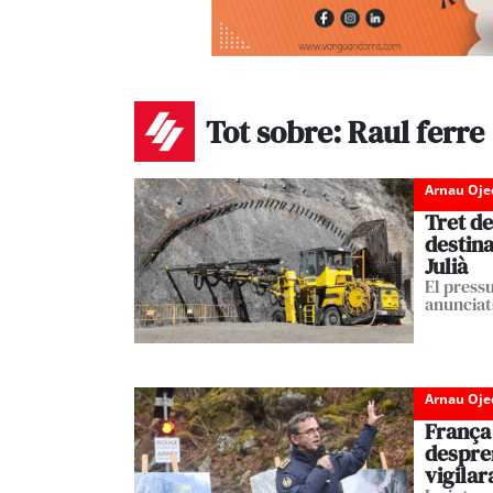
Tot sobre: Raul ferre
Arnau Oje
Tret de
destina
Julià
El press
anunciats
Arnau Oje
França 
despre
vigilar