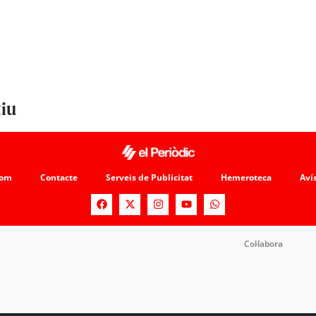
tiu
som
Contacte
Serveis de Publicitat
Hemeroteca
Avís
Col·labora