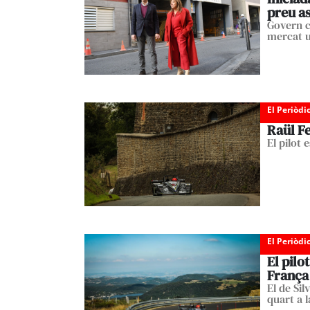
preu a
Govern c
mercat un
El Periòdi
Raül Fe
El pilot 
El Periòdi
El pilo
França
El de Sil
quart a l