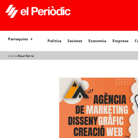
Política
Societat
Economia
Empresa
Cultur
Parroquies
Política
Societat
Economia
Empresa
C
Inici
»
Raul ferre