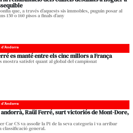
ssequible
onfia que, a través d’aquests sis immobles, puguin posar al
s 150 o 160 pisos a finals d’any
c d'Andorra
rré es manté entre els cinc millors a França
es mostra satisfet quant al global del campionat
c d'Andorra
t andorrà, Raül Ferré, surt victoriós de Mont-Dore,
ver Car CS va assolir la P1 de la seva categoria i va arribar
a classificació general.