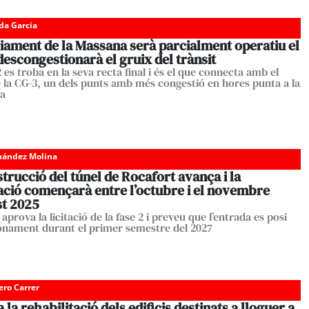
da Garcia
iament de la Massana serà parcialment operatiu el
descongestionarà el gruix del trànsit
 es troba en la seva recta final i és el que connecta amb el
e la CG-3, un dels punts amb més congestió en hores punta a la
ia
nández Molina
trucció del túnel de Rocafort avança i la
ació començarà entre l’octubre i el novembre
st 2025
 aprova la licitació de la fase 2 i preveu que l’entrada es posi
onament durant el primer semestre del 2027
ero Carrer
a la rehabilitació dels edificis destinats a lloguer a