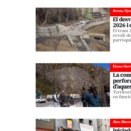
Arnau Oje
El desv
2026 i 
El tram 2
revolt d
parròqu
Elena Her
La cons
perfor
d’aque
Territori
en funci
Alex Mont
Iniciad