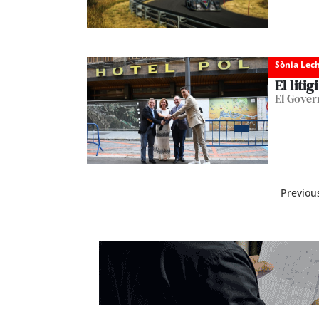
Sònia Lec
El litig
El Gover
Previou