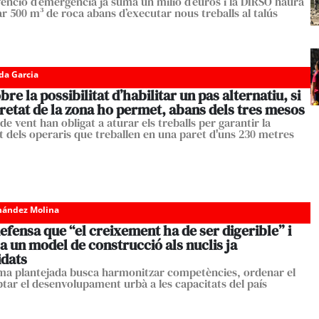
venció d’emergència ja suma un milió d’euros i la DIRSO haurà
ar 500 m³ de roca abans d’executar nous treballs al talús
da Garcia
bre la possibilitat d’habilitar un pas alternatiu, si
retat de la zona ho permet, abans dels tres mesos
de vent han obligat a aturar els treballs per garantir la
t dels operaris que treballen en una paret d'uns 230 metres
nández Molina
efensa que “el creixement ha de ser digerible” i
 un model de construcció als nuclis ja
idats
ma plantejada busca harmonitzar competències, ordenar el
aptar el desenvolupament urbà a les capacitats del país