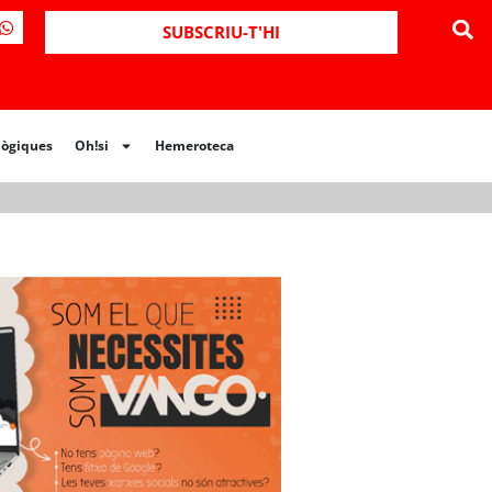
ues
Oh!si
Hemeroteca
SUBSCRIU-T'HI
lògiques
Oh!si
Hemeroteca