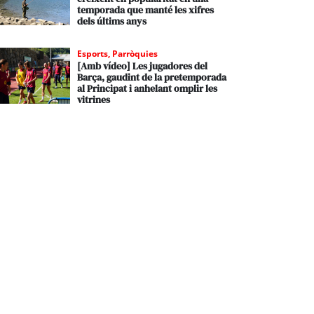
temporada que manté les xifres
dels últims anys
Esports
,
Parròquies
[Amb vídeo] Les jugadores del
Barça, gaudint de la pretemporada
al Principat i anhelant omplir les
vitrines