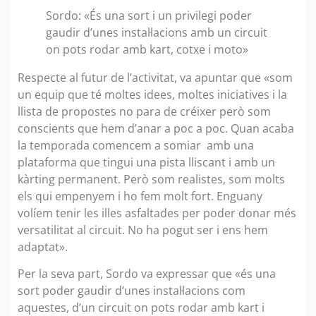
Sordo: «És una sort i un privilegi poder
gaudir d’unes instal·lacions amb un circuit
on pots rodar amb kart, cotxe i moto»
Respecte al futur de l’activitat, va apuntar que «som
un equip que té moltes idees, moltes iniciatives i la
llista de propostes no para de créixer però som
conscients que hem d’anar a poc a poc. Quan acaba
la temporada comencem a somiar amb una
plataforma que tingui una pista lliscant i amb un
kàrting permanent. Però som realistes, som molts
els qui empenyem i ho fem molt fort. Enguany
volíem tenir les illes asfaltades per poder donar més
versatilitat al circuit. No ha pogut ser i ens hem
adaptat».
Per la seva part, Sordo va expressar que «és una
sort poder gaudir d’unes instal·lacions com
aquestes, d’un circuit on pots rodar amb kart i