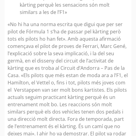
kàrting perquè les sensacions són molt
similars a les de l’F1»
«No hi ha una norma escrita que digui que per ser
pilot de Fórmula 1 s’ha de passar pel kàrting però
tots els pilots ho han fet». Amb aquesta afirmació
començava el pilot de proves de Ferrari, Marc Gené,
l’explicació sobre la seva implicació, i la del seu
germà, en el disseny del circuit de l’activitat de
kàrting que es troba al Circuit d’Andorra – Pas de la
Casa. «Els pilots que més estan de moda ara a l’F1, el
Hamilton, el Vettel o, fins i tot, pilots més joves com
el Verstappen van ser molt bons kartistes. Els pilots
actuals seguim practicant kàrting perquè és un
entrenament molt bo. Les reaccions són molt
similars perquè els dos vehicles tenen dos pedals i
una direcció molt directa. Fora de temporada, part
de l’entrenament és el kàrting. És un camí que no
deixes mai». I ahir ho va demostrar. El pilot va rodar