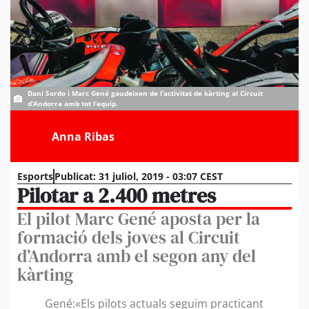
Dani Sordo i Marc Gené gaudeixen de l’activitat de kàrting al Circuit
d’Andorra amb tot l’equip.
Anna Ribas
Esports
Publicat:
31 juliol, 2019 - 03:07 CEST
Pilotar a 2.400 metres
El pilot Marc Gené aposta per la
formació dels joves al Circuit
d’Andorra amb el segon any del
kàrting
Gené:«Els pilots actuals seguim practicant