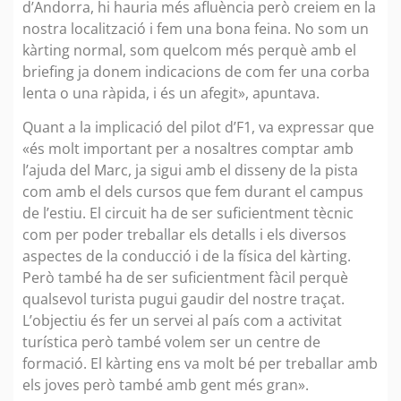
d’Andorra, hi hauria més afluència però creiem en la
nostra localització i fem una bona feina. No som un
kàrting normal, som quelcom més perquè amb el
briefing ja donem indicacions de com fer una corba
lenta o una ràpida, i és un afegit», apuntava.
Quant a la implicació del pilot d’F1, va expressar que
«és molt important per a nosaltres comptar amb
l’ajuda del Marc, ja sigui amb el disseny de la pista
com amb el dels cursos que fem durant el campus
de l’estiu. El circuit ha de ser suficientment tècnic
com per poder treballar els detalls i els diversos
aspectes de la conducció i de la física del kàrting.
Però també ha de ser suficientment fàcil perquè
qualsevol turista pugui gaudir del nostre traçat.
L’objectiu és fer un servei al país com a activitat
turística però també volem ser un centre de
formació. El kàrting ens va molt bé per treballar amb
els joves però també amb gent més gran».