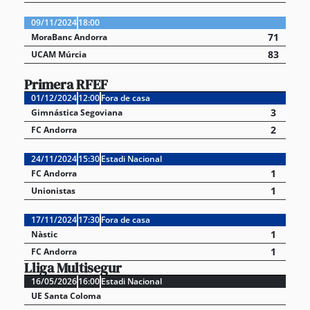
09/11/2024
18:00
71
MoraBanc Andorra
83
UCAM Múrcia
Primera RFEF
01/12/2024
12:00
Fora de casa
3
Gimnástica Segoviana
2
FC Andorra
24/11/2024
15:30
Estadi Nacional
1
FC Andorra
1
Unionistas
17/11/2024
17:30
Fora de casa
1
Nàstic
1
FC Andorra
Lliga Multisegur
16/05/2026
16:00
Estadi Nacional
UE Santa Coloma