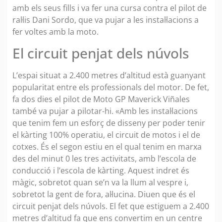
amb els seus fills i va fer una cursa contra el pilot de
ral·lis Dani Sordo, que va pujar a les instal·lacions a
fer voltes amb la moto.
El circuit penjat dels núvols
L’espai situat a 2.400 metres d’altitud està guanyant
popularitat entre els professionals del motor. De fet,
fa dos dies el pilot de Moto GP Maverick Viñales
també va pujar a pilotar-hi. «Amb les instal·lacions
que tenim fem un esforç de disseny per poder tenir
el kàrting 100% operatiu, el circuit de motos i el de
cotxes. És el segon estiu en el qual tenim en marxa
des del minut 0 les tres activitats, amb l’escola de
conducció i l’escola de kàrting. Aquest indret és
màgic, sobretot quan se’n va la llum al vespre i,
sobretot la gent de fora, al·lucina. Diuen que és el
circuit penjat dels núvols. El fet que estiguem a 2.400
metres d’altitud fa que ens convertim en un centre