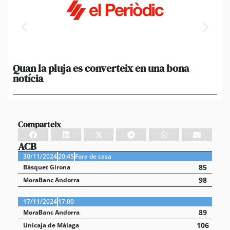
Quan la pluja es converteix en una bona
[A
notícia
in
ca
Comparteix
ACB
30/11/2024
20:45
Fora de casa
85
Bàsquet Girona
98
MoraBanc Andorra
17/11/2024
17:00
89
MoraBanc Andorra
106
Unicaja de Màlaga