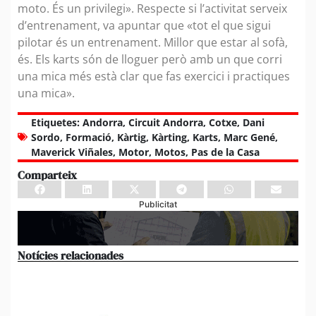
moto. És un privilegi». Respecte si l’activitat serveix
d’entrenament, va apuntar que «tot el que sigui
pilotar és un entrenament. Millor que estar al sofà,
és. Els karts són de lloguer però amb un que corri
una mica més està clar que fas exercici i practiques
una mica».
Etiquetes:
Andorra
,
Circuit Andorra
,
Cotxe
,
Dani
Sordo
,
Formació
,
Kàrtig
,
Kàrting
,
Karts
,
Marc Gené
,
Maverick Viñales
,
Motor
,
Motos
,
Pas de la Casa
Comparteix
Publicitat
Notícies relacionades