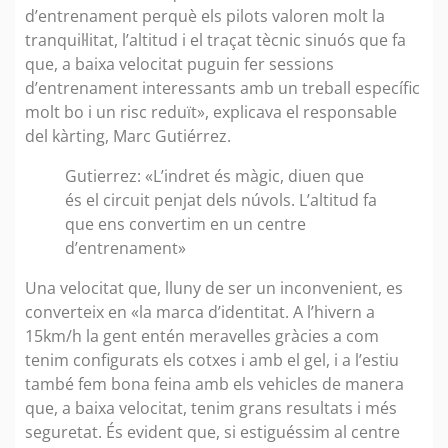
d’entrenament perquè els pilots valoren molt la
tranquil·litat, l’altitud i el traçat tècnic sinuós que fa
que, a baixa velocitat puguin fer sessions
d’entrenament interessants amb un treball específic
molt bo i un risc reduït», explicava el responsable
del kàrting, Marc Gutiérrez.
Gutierrez: «L’indret és màgic, diuen que
és el circuit penjat dels núvols. L’altitud fa
que ens convertim en un centre
d’entrenament»
Una velocitat que, lluny de ser un inconvenient, es
converteix en «la marca d’identitat. A l’hivern a
15km/h la gent entén meravelles gràcies a com
tenim configurats els cotxes i amb el gel, i a l’estiu
també fem bona feina amb els vehicles de manera
que, a baixa velocitat, tenim grans resultats i més
seguretat. És evident que, si estiguéssim al centre