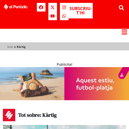
SUBSCRIU-
T'HI
Inici
»
Kàrtig
Publicitat
Tot sobre: Kàrtig