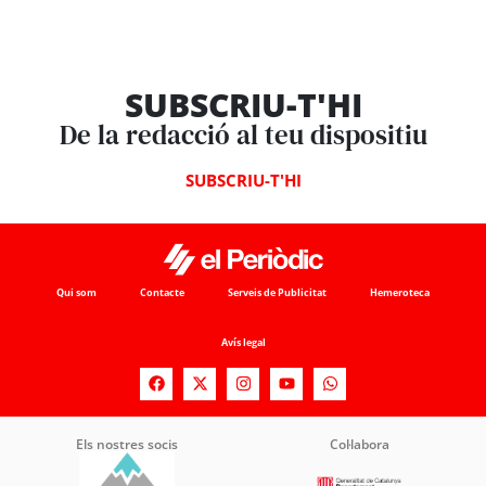
SUBSCRIU-T'HI
De la redacció al teu dispositiu
SUBSCRIU-T'HI
Qui som
Contacte
Serveis de Publicitat
Hemeroteca
Avís legal
Els nostres socis
Col·labora