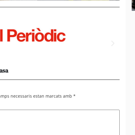
casa
Els e
al 95%
camps necessaris estan marcats amb
*