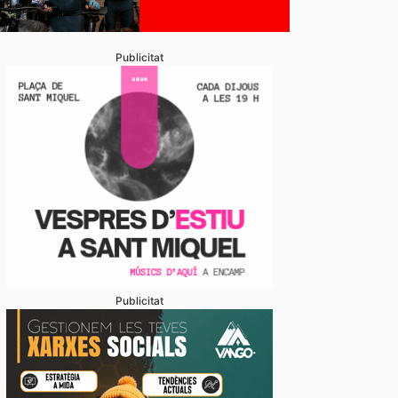
Publicitat
stabliments es fan forts davant una demanda enorme 
 en un juliol que ja és històric
Publicitat