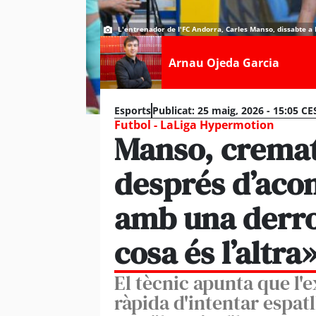
L'entrenador de l'FC Andorra, Carles Manso, dissabte
Arnau Ojeda Garcia
Esports
Publicat:
25 maig, 2026 - 15:05 CE
Futbol - LaLiga Hypermotion
Manso, cremat
després d’aco
amb una derro
cosa és l’altra
El tècnic apunta que l'
ràpida d'intentar espatl