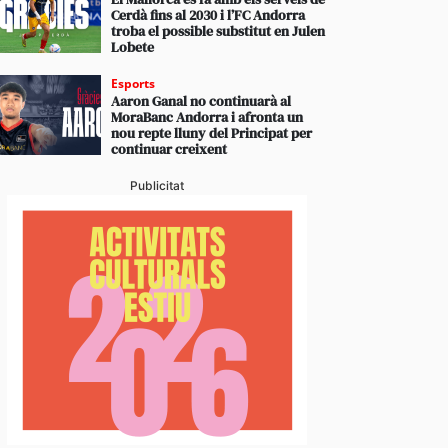
Cerdà fins al 2030 i l’FC Andorra
troba el possible substitut en Julen
Lobete
Esports
Aaron Ganal no continuarà al
MoraBanc Andorra i afronta un
nou repte lluny del Principat per
continuar creixent
Publicitat