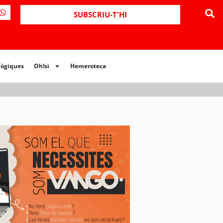
ues
Oh!si
Hemeroteca
SUBSCRIU-T'HI
lògiques
Oh!si
Hemeroteca