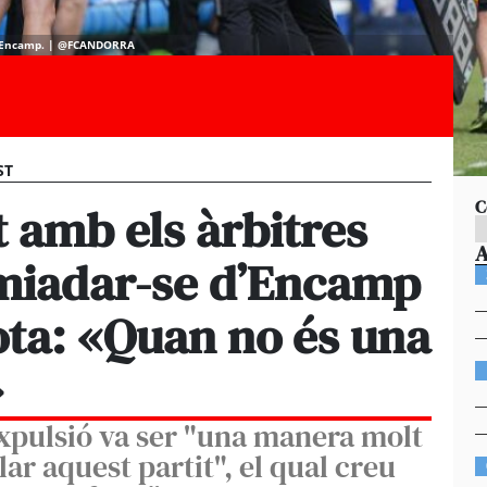
 a Encamp. | @FCANDORRA
ST
C
 amb els àrbitres
miadar-se d’Encamp
ta: «Quan no és una
»
expulsió va ser "una manera molt
lar aquest partit", el qual creu