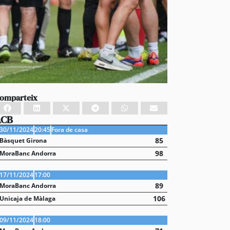
omparteix
ACB
30/11/2024
20:45
Fora de casa
85
Bàsquet Girona
98
MoraBanc Andorra
17/11/2024
17:00
89
MoraBanc Andorra
106
Unicaja de Màlaga
09/11/2024
18:00