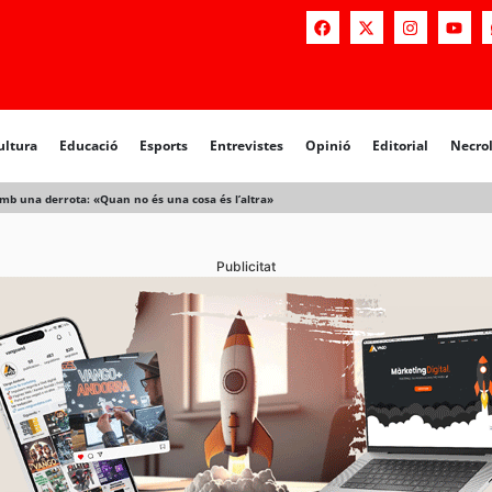
a
Educació
Esports
Entrevistes
Opinió
Editorial
Necrològiq
ultura
Educació
Esports
Entrevistes
Opinió
Editorial
Necro
mb una derrota: «Quan no és una cosa és l’altra»
Publicitat