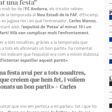
at una festa"
molt bo de l’
FC Andorra
, els tricolor rebien
P
t de la temporada al
Nou Estadi de la FAF
, d’Encamp.
 es jugava res i en què l’entrenador,
Carles Manso,
stant això, l
‘expulsió de ‘Petxa’ al minut 10 i un
 Martí Vilà van complicar molt l’enfrontament
.
er a tots nosaltres, gràcies a la temporada que
 a tots els aficionats un bon partit», ha comentat
 tot indicant que l’expulsió era com a mínim dubtosa
intentar espatllar aquest partit»
.
a festa avui per a tots nosaltres,
L
que creiem que hem fet, i volíem
cionats un bon partit» – Carles
apuntat que «no em pertoca a mi parlar», tot i que ho