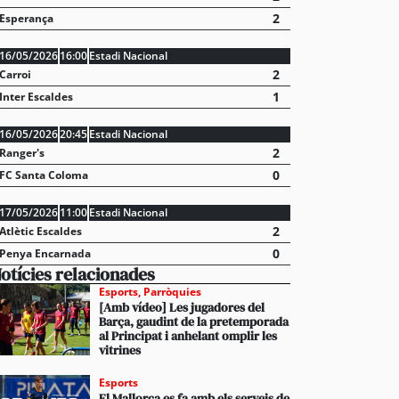
2
Esperança
16/05/2026
16:00
Estadi Nacional
2
Carroi
1
Inter Escaldes
16/05/2026
20:45
Estadi Nacional
2
Ranger's
0
FC Santa Coloma
17/05/2026
11:00
Estadi Nacional
2
Atlètic Escaldes
0
Penya Encarnada
otícies relacionades
Esports
,
Parròquies
[Amb vídeo] Les jugadores del
Barça, gaudint de la pretemporada
al Principat i anhelant omplir les
vitrines
Esports
El Mallorca es fa amb els serveis de