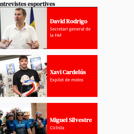
ntrevistes esportives
David Rodrigo
Secretari general de
la FAF
Xavi Cardelús
Expilot de motos
Miguel Silvestre
Ciclista