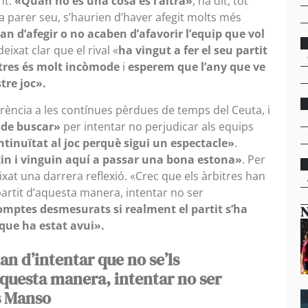
nt.
«Quan no és una cosa és l’altra»
, ha dit, tot
a parer seu, s’haurien d’haver afegit molts més
an d’afegir o no acaben d’afavorir l’equip que vol
eixat clar que el rival «
ha vingut a fer el seu partit
altres és molt incòmode
i
esperem que l’any que ve
tre joc».
ferència a les contínues pèrdues de temps del Ceuta, i
 de buscar»
per intentar no perjudicar als equips
tinuïtat al joc perquè sigui un espectacle»
.
in i vinguin aquí a passar una bona estona»
. Per
eixat una darrera reflexió. «Crec que els àrbitres han
 partit d’aquesta manera, intentar no ser
omptes desmesurats si realment el partit s’ha
N
que ha estat avui».
an d’intentar que no se’ls
’aquesta manera, intentar no ser
s Manso