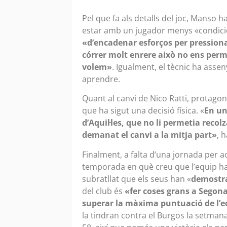
Pel que fa als detalls del joc, Manso 
estar amb un jugador menys «condicion
«d’encadenar esforços per pression
córrer molt enrere això no ens perm
volem»
. Igualment, el tècnic ha asse
aprendre.
Quant al canvi de Nico Ratti, protagon
que ha sigut una decisió física. «
En un
d’Aquil·les, que no li permetia recolz
demanat el canvi a la mitja part»
, h
Finalment, a falta d’una jornada per a
temporada en què creu que l’equip h
subratllat que els seus han «
demostra
del club és
«fer coses grans a Segona
superar la màxima puntuació de l’eq
la tindran contra el Burgos la setman