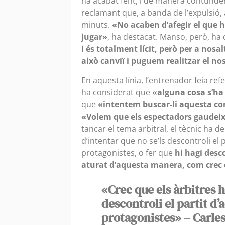
ha acabat fent, i de manera contunde
reclamant que, a banda de l’expulsió, 
minuts.
«No acaben d’afegir el que h
jugar»
, ha destacat. Manso, però, ha d
i és totalment lícit, però per a nos
això canviï i puguem realitzar el nos
En aquesta línia, l’entrenador feia re
ha considerat que
«alguna cosa s’ha
que
«intentem buscar-li aquesta con
«Volem que els espectadors gaudeix
tancar el tema arbitral, el tècnic ha d
d’intentar que no se’ls descontroli el
protagonistes, o fer que
hi hagi desc
aturat d’aquesta manera, com crec 
«Crec que els àrbitres h
descontroli el partit d
protagonistes» – Carle