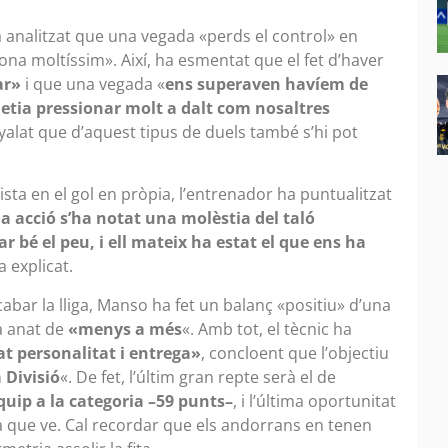
ha analitzat que una vegada «perds el control» en
a moltíssim». Així, ha esmentat que el fet d’haver
ar»
i que una vegada «
ens superaven havíem de
etia pressionar molt a dalt com nosaltres
nyalat que d’aquest tipus de duels també s’hi pot
ista en el gol en pròpia, l’entrenador ha puntualitzat
a acció s’ha notat una molèstia del taló
ar bé el peu, i ell mateix ha estat el que ens ha
a explicat.
cabar la lliga, Manso ha fet un balanç «positiu» d’una
a anat de
«menys a més
«. Amb tot, el tècnic ha
t personalitat i entrega»
, concloent que l’objectiu
 Divisió
«. De fet, l’últim gran repte serà el de
uip a la categoria –59 punts–
, i l’última oportunitat
a que ve. Cal recordar que els andorrans en tenen