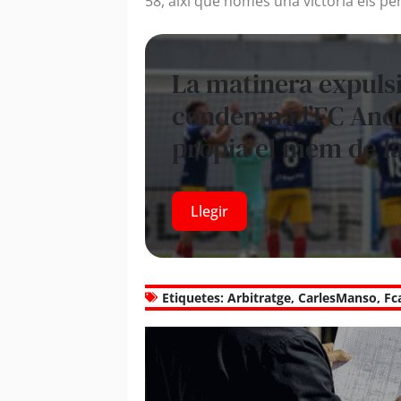
58, així que només una victòria els perm
La matinera expuls
condemna l’FC Ando
pròpia el mem de l
Llegir
Etiquetes:
Arbitratge
,
CarlesManso
,
Fc