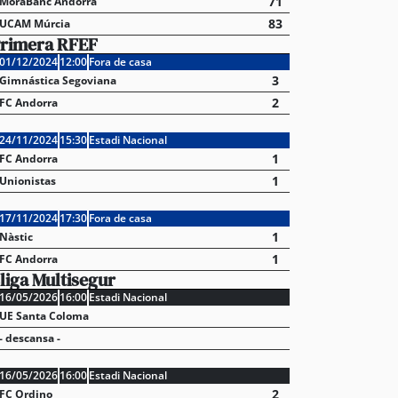
71
MoraBanc Andorra
83
UCAM Múrcia
rimera RFEF
01/12/2024
12:00
Fora de casa
3
Gimnástica Segoviana
2
FC Andorra
24/11/2024
15:30
Estadi Nacional
1
FC Andorra
1
Unionistas
17/11/2024
17:30
Fora de casa
1
Nàstic
1
FC Andorra
liga Multisegur
16/05/2026
16:00
Estadi Nacional
UE Santa Coloma
- descansa -
16/05/2026
16:00
Estadi Nacional
2
FC Ordino