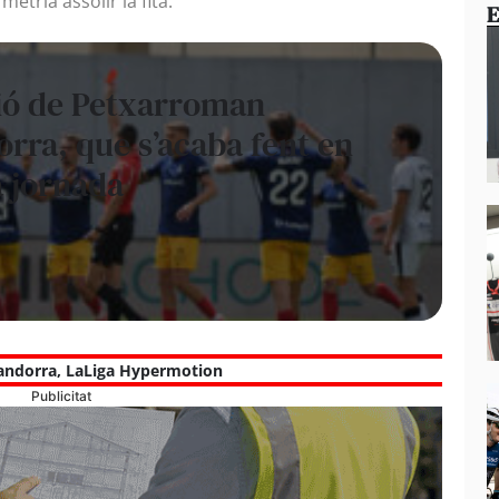
etria assolir la fita.
E
ió de Petxarroman
rra, que s’acaba fent en
a jornada
andorra
,
LaLiga Hypermotion
Publicitat