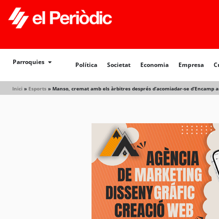
Política
Societat
Economia
Empresa
Cultur
Parroquies
Política
Societat
Economia
Empresa
C
Inici
»
Esports
»
Manso, cremat amb els àrbitres després d’acomiadar-se d’Encamp a