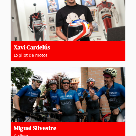
Xavi Cardelús
Expilot de motos
Miguel Silvestre
Ciclista