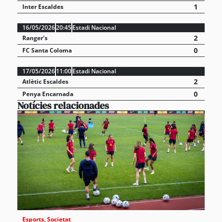
1
Inter Escaldes
16/05/2026
20:45
Estadi Nacional
2
Ranger's
0
FC Santa Coloma
17/05/2026
11:00
Estadi Nacional
2
Atlètic Escaldes
0
Penya Encarnada
Notícies relacionades
Esports
,
Societat