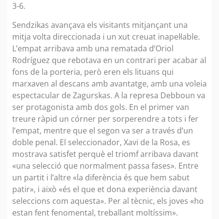
3-6.
Sendzikas avançava els visitants mitjançant una
mitja volta direccionada i un xut creuat inapel·lable.
L’empat arribava amb una rematada d’Oriol
Rodríguez que rebotava en un contrari per acabar al
fons de la porteria, però eren els lituans qui
marxaven al descans amb avantatge, amb una voleia
espectacular de Zagurskas. A la represa Debboun va
ser protagonista amb dos gols. En el primer van
treure ràpid un córner per sorperendre a tots i fer
l’empat, mentre que el segon va ser a través d’un
doble penal. El seleccionador, Xavi de la Rosa, es
mostrava satisfet perquè el triomf arribava davant
«una selecció que normalment passa fases». Entre
un partit i l’altre «la diferència és que hem sabut
patir», i això «és el que et dona experiència davant
seleccions com aquesta». Per al tècnic, els joves «ho
estan fent fenomental, treballant moltíssim».