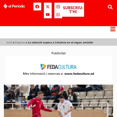
SUBSCRIU-
T'HI
Inici
»
Esports
»
La selecció supera a Lituània en el segon amistós
Publicitat