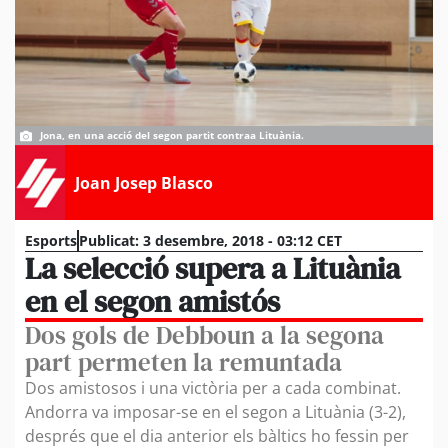
Jona, en una acció del segon partit contraa Lituània.
Joan Josep Blasco
Esports
Publicat:
3 desembre, 2018 - 03:12 CET
La selecció supera a Lituània
en el segon amistós
Dos gols de Debboun a la segona
part permeten la remuntada
Dos amistosos i una victòria per a cada combinat.
Andorra va imposar-se en el segon a Lituània (3-2),
després que el dia anterior els bàltics ho fessin per