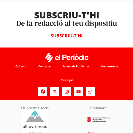
SUBSCRIU-T'HI
De la redacció al teu dispositiu
SUBSCRIU-T'HI
Qui som
Contacte
Serveis de Publicitat
Hemeroteca
Avís legal
Els nostres socis
Col·labora