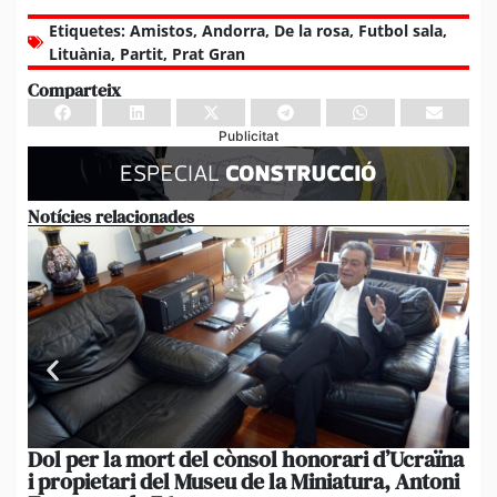
Etiquetes:
Amistos
,
Andorra
,
De la rosa
,
Futbol sala
,
Lituània
,
Partit
,
Prat Gran
Comparteix
Publicitat
Notícies relacionades
Dol per la mort del cònsol honorari d’Ucraïna
El 
i propietari del Museu de la Miniatura, Antoni
im