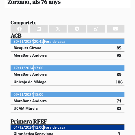
Zorzano, als 76 anys
Res
Comparteix
ACB
30/11/2024
20:45
Fora de casa
85
Bàsquet Girona
98
MoraBanc Andorra
17/11/2024
17:00
89
MoraBanc Andorra
106
Unicaja de Màlaga
09/11/2024
18:00
71
MoraBanc Andorra
83
UCAM Múrcia
Primera RFEF
01/12/2024
12:00
Fora de casa
3
Gimnástica Segoviana