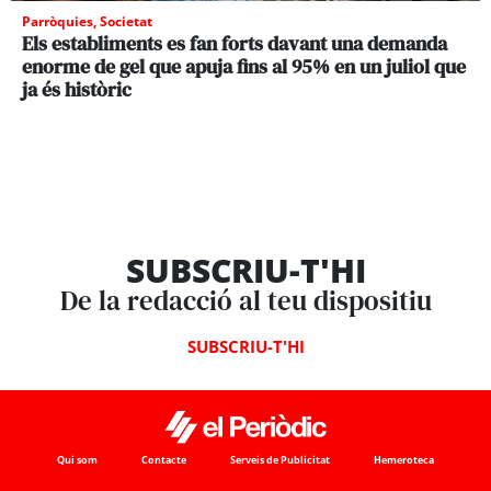
Parròquies
,
Societat
Els establiments es fan forts davant una demanda
enorme de gel que apuja fins al 95% en un juliol que
ja és històric
SUBSCRIU-T'HI
De la redacció al teu dispositiu
SUBSCRIU-T'HI
Qui som
Contacte
Serveis de Publicitat
Hemeroteca