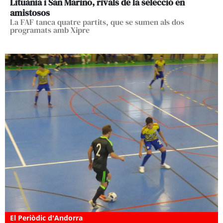
Lituània i San Marino, rivals de la selecció en
amistosos
La FAF tanca quatre partits, que se sumen als dos
programats amb Xipre
El Periòdic d'Andorra