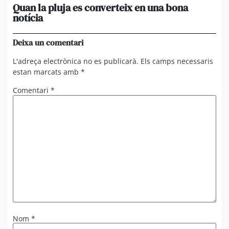
Quan la pluja es converteix en una bona
[A
notícia
in
ca
Deixa un comentari
L'adreça electrònica no es publicarà.
Els camps necessaris
estan marcats amb
*
Comentari
*
Nom
*