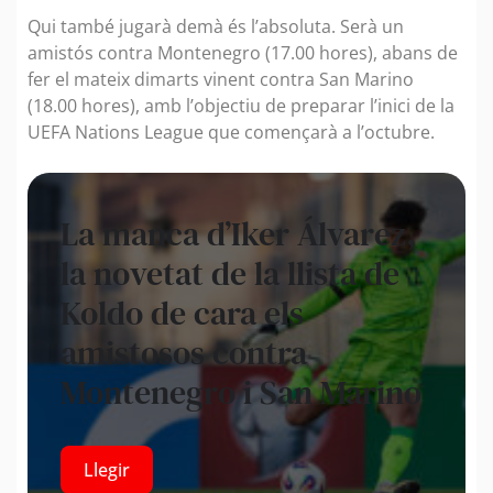
Qui també jugarà demà és l’absoluta. Serà un
amistós contra Montenegro (17.00 hores), abans de
fer el mateix dimarts vinent contra San Marino
(18.00 hores), amb l’objectiu de preparar l’inici de la
UEFA Nations League que començarà a l’octubre.
La manca d’Iker Álvarez,
la novetat de la llista de
Koldo de cara els
amistosos contra
Montenegro i San Marino
Llegir