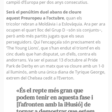
campió d’Europa per dos anys consecutius.
Serà el penúltim duel abans de cloure
aquest Preuropeu a l’octubre
, quan els
tricolor rebran a Moldàvia i a Eslovàquia. Ara per ara
ocupen el quart lloc del Grup D −són sis conjunts−,
però amb més partits jugats que els seus
perseguidors. Qui l’encapçala són precisament els
‘The Young Lions’, que s’han endut el triomf en els
cinc duels que han disputat, un d’ells, contra els
andorrans. Va ser el passat 13 d’octubre al Pride
Park de Derby en un matx que va cloure amb un 1-0
al lluminós, amb una única diana de Tyrique George,
extrem del Chelsea cedit a l’Everton.
«És el repte més gran que
podem tenir en aquesta fase i
[l’afronten amb la il·lusió] de
tornar a demostrar que estem