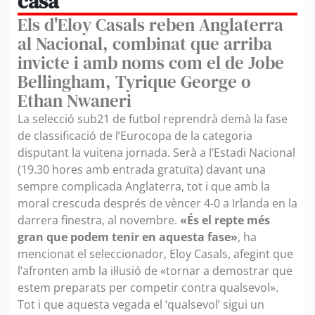
casa
Els d'Eloy Casals reben Anglaterra
al Nacional, combinat que arriba
invicte i amb noms com el de Jobe
Bellingham, Tyrique George o
Ethan Nwaneri
La selecció sub21 de futbol reprendrà demà la fase
de classificació de l’Eurocopa de la categoria
disputant la vuitena jornada. Serà a l’Estadi Nacional
(19.30 hores amb entrada gratuïta) davant una
sempre complicada Anglaterra, tot i que amb la
moral crescuda després de vèncer 4-0 a Irlanda en la
darrera finestra, al novembre.
«És el repte més
gran que podem tenir en aquesta fase»
, ha
mencionat el seleccionador, Eloy Casals, afegint que
l’afronten amb la il·lusió de «tornar a demostrar que
estem preparats per competir contra qualsevol».
Tot i que aquesta vegada el ‘qualsevol’ sigui un