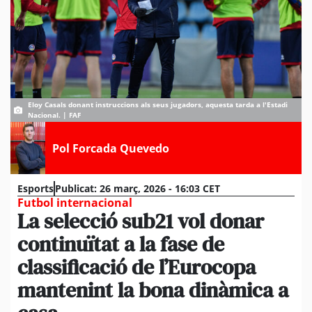
Eloy Casals donant instruccions als seus jugadors, aquesta tarda a l'Estadi
Nacional. | FAF
Pol Forcada Quevedo
Esports
Publicat:
26 març, 2026 - 16:03 CET
Futbol internacional
La selecció sub21 vol donar
continuïtat a la fase de
classificació de l’Eurocopa
mantenint la bona dinàmica a