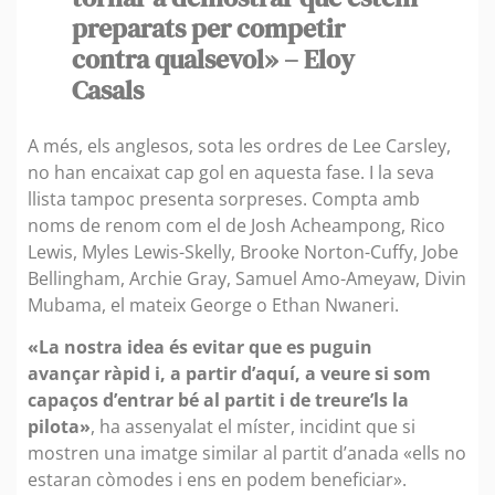
preparats per competir
contra qualsevol» – Eloy
Casals
A més, els anglesos, sota les ordres de Lee Carsley,
no han encaixat cap gol en aquesta fase. I la seva
llista tampoc presenta sorpreses. Compta amb
noms de renom com el de Josh Acheampong, Rico
Lewis, Myles Lewis-Skelly, Brooke Norton-Cuffy, Jobe
Bellingham, Archie Gray, Samuel Amo-Ameyaw, Divin
Mubama, el mateix George o Ethan Nwaneri.
«La nostra idea és evitar que es puguin
avançar ràpid i, a partir d’aquí, a veure si som
capaços d’entrar bé al partit i de treure’ls la
pilota»
, ha assenyalat el míster, incidint que si
mostren una imatge similar al partit d’anada «ells no
estaran còmodes i ens en podem beneficiar».