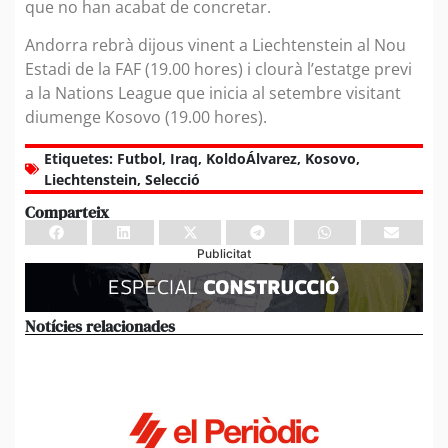
que no han acabat de concretar.
Andorra rebrà dijous vinent a Liechtenstein al Nou
Estadi de la FAF (19.00 hores) i clourà l’estatge previ
a la Nations League que inicia al setembre visitant
diumenge Kosovo (19.00 hores).
Etiquetes:
Futbol
,
Iraq
,
KoldoÁlvarez
,
Kosovo
,
Liechtenstein
,
Selecció
Comparteix
Publicitat
Notícies relacionades