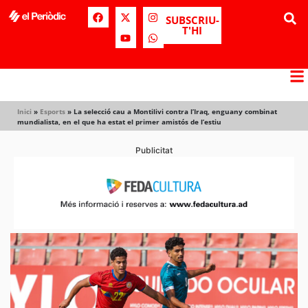
SUBSCRIU-
T'HI
Inici
»
Esports
»
La selecció cau a Montilivi contra l’Iraq, enguany combinat
mundialista, en el que ha estat el primer amistós de l’estiu
Publicitat