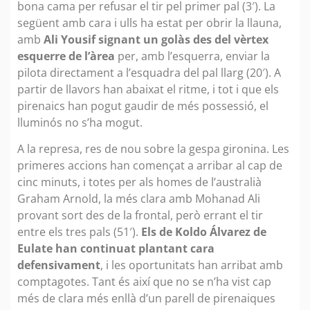
bona cama per refusar el tir pel primer pal (3′). La
següent amb cara i ulls ha estat per obrir la llauna,
amb
Ali Yousif signant un golàs des del vèrtex
esquerre de l’àrea
per, amb l’esquerra, enviar la
pilota directament a l’esquadra del pal llarg (20′). A
partir de llavors han abaixat el ritme, i tot i que els
pirenaics han pogut gaudir de més possessió, el
lluminós no s’ha mogut.
A la represa, res de nou sobre la gespa gironina. Les
primeres accions han començat a arribar al cap de
cinc minuts, i totes per als homes de l’australià
Graham Arnold, la més clara amb Mohanad Ali
provant sort des de la frontal, però errant el tir
entre els tres pals (51′).
Els de
Koldo Álvarez de
Eulate han continuat plantant cara
defensivament
, i les oportunitats han arribat amb
comptagotes. Tant és així que no se n’ha vist cap
més de clara més enllà d’un parell de pirenaiques