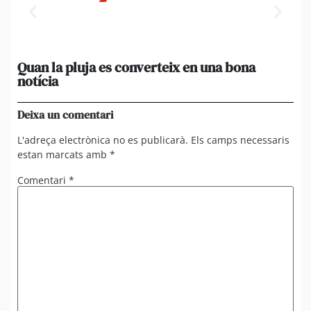
Quan la pluja es converteix en una bona
[A
notícia
in
ca
Deixa un comentari
L'adreça electrònica no es publicarà.
Els camps necessaris
estan marcats amb
*
Comentari
*