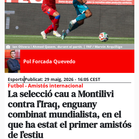
Ian Olivera i Ahmed Qasem, durant el partit. | FAF / Marvin Arquíñigo
Pol Forcada Quevedo
Esports
Publicat:
29 maig, 2026 - 16:05 CEST
Futbol - Amistós internacional
La selecció cau a Montilivi
contra l’Iraq, enguany
combinat mundialista, en el
que ha estat el primer amistós
de l’estiu