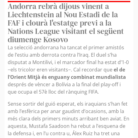
Andorra rebrà dijous vinent a
Liechtenstein al Nou Estadi de la
FAF i clourà l'estatge previ a la
Nations League visitant el següent
diumenge Kosovo
La selecció andorrana ha tancat el primer amistós
de l’estiu amb derrota contra l’Iraq. El duel s’ha
disputat a Montilivi, i el marcador final ha estat d’1-0
−els tricolor eren visitants−. Cal recordar que
el de
l’Orient Mitjà és enguany combinat mundialista
després de vèncer a Bolívia a la final del play-off i
que ocupa el 57è lloc del rànquing FIFA.
Sense sortir del guió esperat, els iraquians s’han fet
amb l’esfèrica per anar gaudint d’ocasions, amb la
més clara dels primers minuts arribant ben aviat. En
aquesta, Mustafa Saadoon ha rebut a l’esquena de
la defensa i, en l’u contra u, Álex Ruiz ha tret una