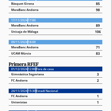
85
Bàsquet Girona
98
MoraBanc Andorra
17/11/2024
17:00
89
MoraBanc Andorra
106
Unicaja de Màlaga
09/11/2024
18:00
71
MoraBanc Andorra
83
UCAM Múrcia
Primera RFEF
01/12/2024
12:00
Fora de casa
3
Gimnástica Segoviana
2
FC Andorra
24/11/2024
15:30
Estadi Nacional
1
FC Andorra
1
Unionistas