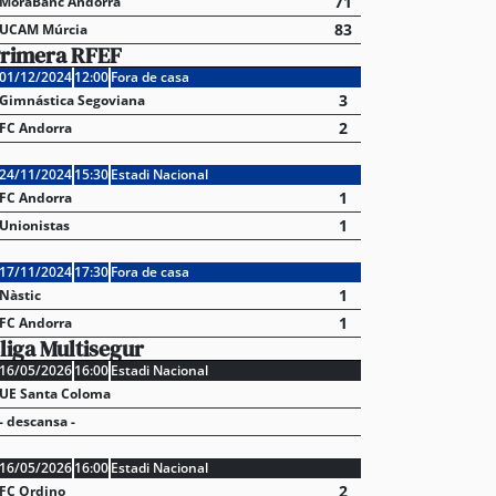
71
MoraBanc Andorra
83
UCAM Múrcia
rimera RFEF
01/12/2024
12:00
Fora de casa
3
Gimnástica Segoviana
2
FC Andorra
24/11/2024
15:30
Estadi Nacional
1
FC Andorra
1
Unionistas
17/11/2024
17:30
Fora de casa
1
Nàstic
1
FC Andorra
liga Multisegur
16/05/2026
16:00
Estadi Nacional
UE Santa Coloma
- descansa -
16/05/2026
16:00
Estadi Nacional
2
FC Ordino