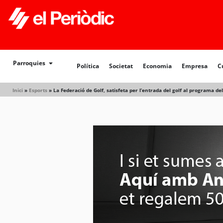
Política
Societat
Economia
Empresa
Cultur
Parroquies
Política
Societat
Economia
Empresa
C
Inici
»
Esports
»
La Federació de Golf, satisfeta per l’entrada del golf al programa de