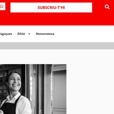
ues
Oh!si
Hemeroteca
SUBSCRIU-T'HI
lògiques
Oh!si
Hemeroteca