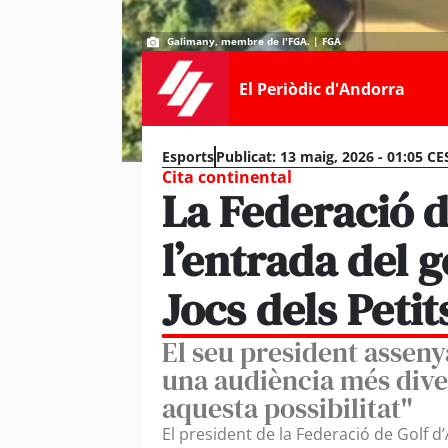
Galimany, membre de l'FGA. | FGA
El Periòdic d'Andorra
Esports
Publicat:
13 maig, 2026 - 01:05 CE
Cita continental
La Federació d
l’entrada del 
Jocs dels Peti
El seu president assen
una audiència més diver
aquesta possibilitat"
El president de la Federació de Golf d