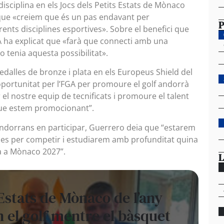
disciplina en els Jocs dels Petits Estats de Mònaco
t que «creiem que és un pas endavant per
P
ents disciplines esportives». Sobre el benefici que
FGA ha explicat que «farà que connecti amb una
 tenia aquesta possibilitat».
edalles de bronze i plata en els Europeus Shield del
portunitat per l’FGA per promoure el golf andorrà
r el nostre equip de tecnificats i promoure el talent
que estem promocionant”.
 andorrans en participar, Guerrero deia que “estarem
mes per competir i estudiarem amb profunditat quina
rà a Mònaco 2027”.
L
 Estats de Mònaco de l’any
 el golf mentre el bàsquet