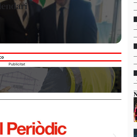
lendari
co
Publicitat
N