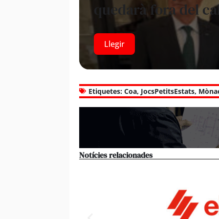
quedarà fora del ca
Llegir
Etiquetes:
Coa
,
JocsPetitsEstats
,
Mòna
Notícies relacionades