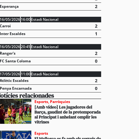
2
Esperança
16/05/2026
16:00
Estadi Nacional
2
Carroi
1
Inter Escaldes
16/05/2026
20:45
Estadi Nacional
2
Ranger's
0
FC Santa Coloma
17/05/2026
11:00
Estadi Nacional
2
Atlètic Escaldes
0
Penya Encarnada
otícies relacionades
Esports
,
Parròquies
[Amb vídeo] Les jugadores del
Barça, gaudint de la pretemporada
al Principat i anhelant omplir les
vitrines
Esports
El Mallorca es fa amb els serveis de