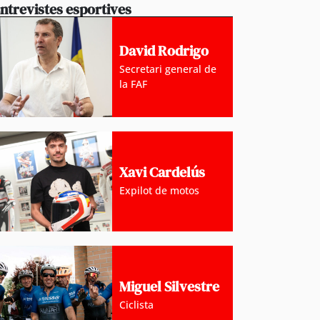
ntrevistes esportives
David Rodrigo
Secretari general de
la FAF
Xavi Cardelús
Expilot de motos
Miguel Silvestre
Ciclista