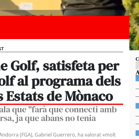
ST
C
e Golf, satisfeta per
golf al programa dels
ts Estats de Mònaco
yala que "farà que connecti amb
sa, ja que abans no tenia
’Andorra (FGA), Gabriel Guerrero, ha valorat «molt