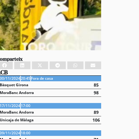
omparteix
ACB
30/11/2024
20:45
Fora de casa
85
Bàsquet Girona
98
MoraBanc Andorra
17/11/2024
17:00
89
MoraBanc Andorra
106
Unicaja de Màlaga
09/11/2024
18:00