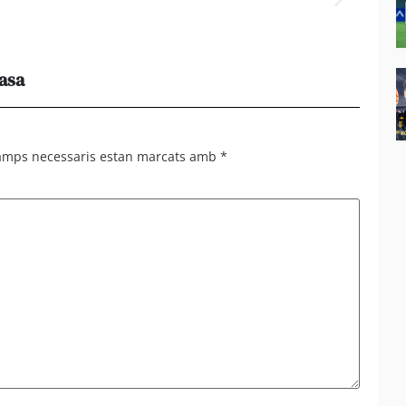
casa
Els e
al 95%
camps necessaris estan marcats amb
*