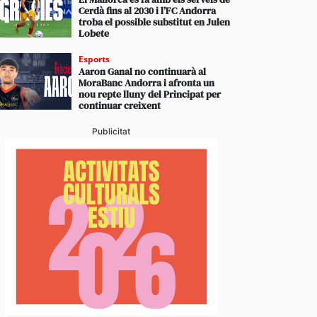
Cerdà fins al 2030 i l’FC Andorra
troba el possible substitut en Julen
Lobete
stabliments es fan forts davant una demanda enorme 
Esports
Aaron Ganal no continuarà al
 en un juliol que ja és històric
MoraBanc Andorra i afronta un
nou repte lluny del Principat per
continuar creixent
Publicitat