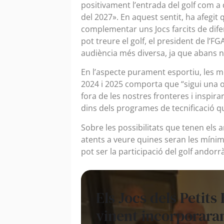
positivament l’entrada del golf com a 
del 2027». En aquest sentit, ha afegi
complementar uns Jocs farcits de difer
pot treure el golf, el president de l’
audiència més diversa, ja que abans no
En l’aspecte purament esportiu, les m
2024 i 2025 comporta que “sigui una o
fora de les nostres fronteres i inspira
dins dels programes de tecnificació 
Sobre les possibilitats que tenen els
atents a veure quines seran les míni
pot ser la participació del golf andor
Els Jocs dels Petits
vinent incorporaran