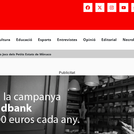
a
Educació
Esports
Entrevistes
Opinió
Editorial
Necrològiq
ultura
Educació
Esports
Entrevistes
Opinió
Editorial
Necro
ls Jocs dels Petits Estats de Mònaco
Publicitat