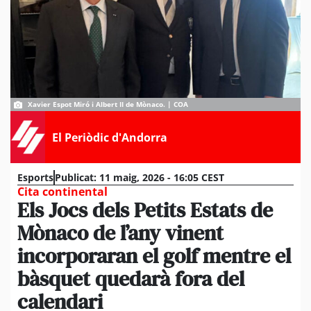
Xavier Espot Miró i Albert II de Mònaco. | COA
El Periòdic d'Andorra
Esports
Publicat:
11 maig, 2026 - 16:05 CEST
Cita continental
Els Jocs dels Petits Estats de
Mònaco de l’any vinent
incorporaran el golf mentre el
bàsquet quedarà fora del
calendari