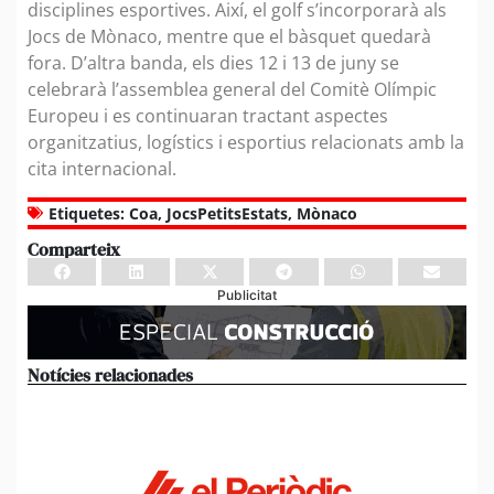
disciplines esportives. Així, el golf s’incorporarà als
Jocs de Mònaco, mentre que el bàsquet quedarà
fora. D’altra banda, els dies 12 i 13 de juny se
celebrarà l’assemblea general del Comitè Olímpic
Europeu i es continuaran tractant aspectes
organitzatius, logístics i esportius relacionats amb la
cita internacional.
Etiquetes:
Coa
,
JocsPetitsEstats
,
Mònaco
Comparteix
Publicitat
Notícies relacionades