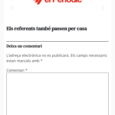
Els referents també passen per casa
El
de
en 
Deixa un comentari
L'adreça electrònica no es publicarà.
Els camps necessaris
estan marcats amb
*
Comentari
*