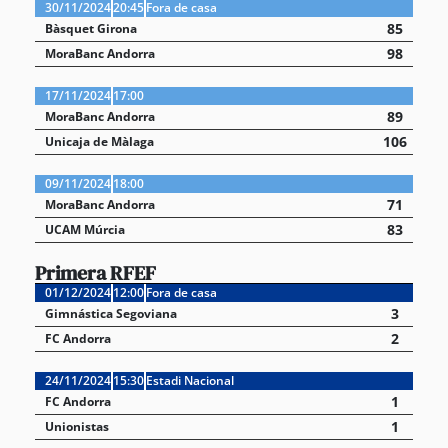
30/11/2024
20:45
Fora de casa
85
Bàsquet Girona
98
MoraBanc Andorra
17/11/2024
17:00
89
MoraBanc Andorra
106
Unicaja de Màlaga
09/11/2024
18:00
71
MoraBanc Andorra
83
UCAM Múrcia
Primera RFEF
01/12/2024
12:00
Fora de casa
3
Gimnástica Segoviana
2
FC Andorra
24/11/2024
15:30
Estadi Nacional
1
FC Andorra
1
Unionistas