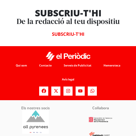
SUBSCRIU-T'HI
De la redacció al teu dispositiu
SUBSCRIU-T'HI
Qui som
Contacte
Serveis de Publicitat
Hemeroteca
Avís legal
Els nostres socis
Col·labora