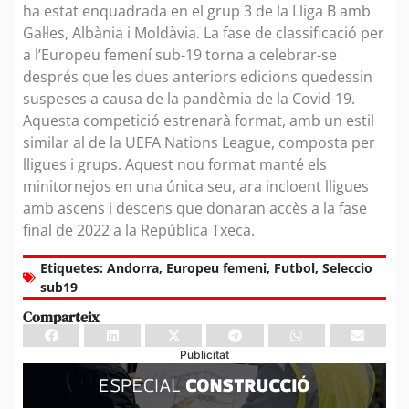
ha estat enquadrada en el grup 3 de la Lliga B amb
Gal·les, Albània i Moldàvia. La fase de classificació per
a l’Europeu femení sub-19 torna a celebrar-se
després que les dues anteriors edicions quedessin
suspeses a causa de la pandèmia de la Covid-19.
Aquesta competició estrenarà format, amb un estil
similar al de la UEFA Nations League, composta per
lligues i grups. Aquest nou format manté els
minitornejos en una única seu, ara incloent lligues
amb ascens i descens que donaran accès a la fase
final de 2022 a la República Txeca.
Etiquetes:
Andorra
,
Europeu femeni
,
Futbol
,
Seleccio
sub19
Comparteix
Publicitat