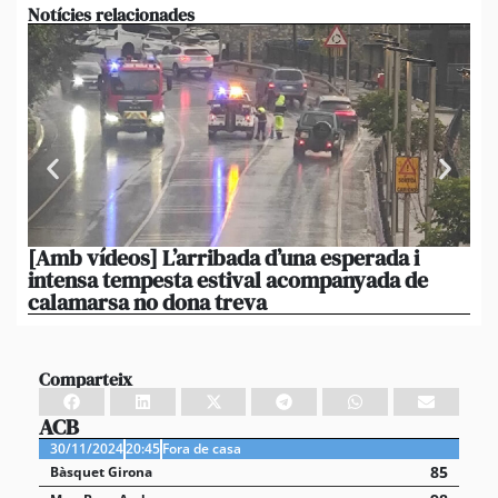
Notícies relacionades
[Amb vídeos] L’arribada d’una esperada i
El 
intensa tempesta estival acompanyada de
20
calamarsa no dona treva
du
Comparteix
ACB
30/11/2024
20:45
Fora de casa
85
Bàsquet Girona