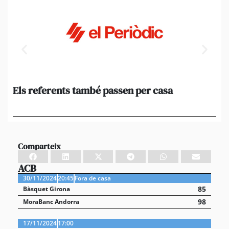
Els referents també passen per casa
El
de
en 
Comparteix
ACB
30/11/2024
20:45
Fora de casa
85
Bàsquet Girona
98
MoraBanc Andorra
17/11/2024
17:00