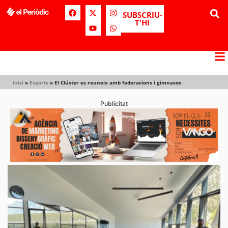
SUBSCRIU-
T'HI
Inici
»
Esports
»
El Clúster es reuneix amb federacions i gimnasos
Publicitat