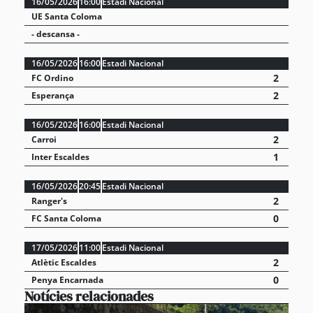
16/05/2026
16:00
Estadi Nacional
UE Santa Coloma
- descansa -
16/05/2026
16:00
Estadi Nacional
2
FC Ordino
2
Esperança
16/05/2026
16:00
Estadi Nacional
2
Carroi
1
Inter Escaldes
16/05/2026
20:45
Estadi Nacional
2
Ranger's
0
FC Santa Coloma
17/05/2026
11:00
Estadi Nacional
2
Atlètic Escaldes
0
Penya Encarnada
Notícies relacionades