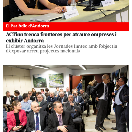
El Periòdic d'Andorra
ACTinn trenca fronteres per atraure empreses i
exhibir Andorra
El clúster organitza les Jornades Inntec amb l’objectiu
d’exposar arreu projectes nacionals