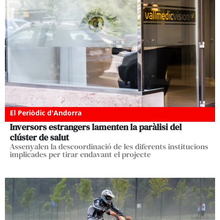
El Periòdic d'Andorra
Inversors estrangers lamenten la paràlisi del
clúster de salut
Assenyalen la descoordinació de les diferents institucions
implicades per tirar endavant el projecte