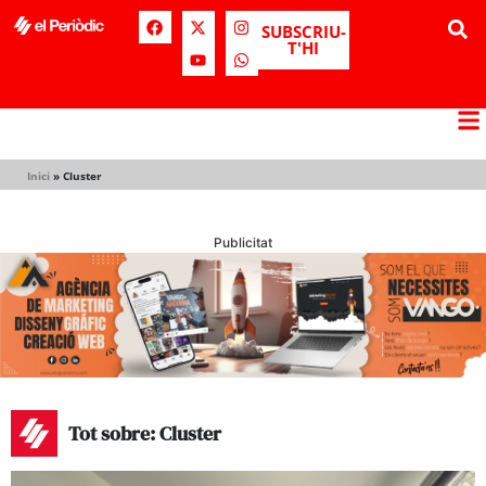
SUBSCRIU-
T'HI
Inici
»
Cluster
Publicitat
Tot sobre: Cluster