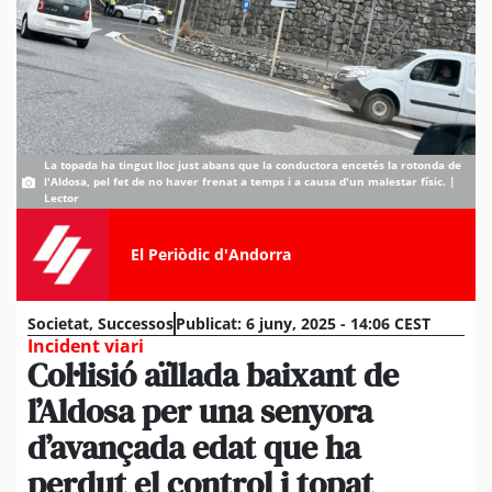
La topada ha tingut lloc just abans que la conductora encetés la rotonda de
l'Aldosa, pel fet de no haver frenat a temps i a causa d'un malestar físic. |
Lector
El Periòdic d'Andorra
Societat
,
Successos
Publicat:
6 juny, 2025 - 14:06 CEST
Incident viari
Col·lisió aïllada baixant de
l’Aldosa per una senyora
d’avançada edat que ha
perdut el control i topat