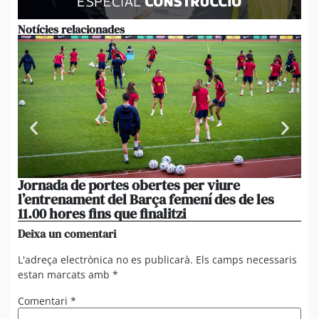
Notícies relacionades
Jornada de portes obertes per viure
La
l’entrenament del Barça femení des de les
tu
11.00 hores fins que finalitzi
que
Deixa un comentari
L'adreça electrònica no es publicarà.
Els camps necessaris
estan marcats amb
*
Comentari
*