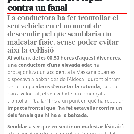
contra un fanal
La conductora ha fet trontollar el
seu vehicle en el moment de
descendir pel que semblaria un
malestar físic, sense poder evitar
així la col·lisió
Al voltant de les 08.50 hores d’aquest divendres,
una conductora d’una elevada edat
ha
protagonitzat un accident a la Massana quan es
disposava a baixar des de l’Aldosa i durant el tram
de la rampa
abans d’encetar la rotonda
, i a una
baixa velocitat, el seu vehicle ha començat a
trontollar i ‘ballar’ fins a un punt en què ha rebut un
impacte frontal que l’ha fet estavellar contra un
dels fanals que hi ha a la baixada.
Semblaria ser que en sentir un malestar físic
això
li ha causat perdre el control de l’automòbil, del