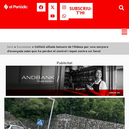
SUBSCRIU-
T'HI
Inici
»
Successos
»
Col·lisió aïllada baixant de l’Aldosa per una senyora
d’avançada edat que ha perdut el control i topat contra un fanal
Publicitat