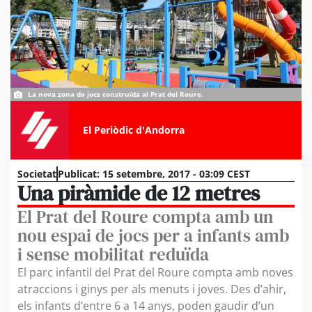
La nova zona de jocs construïda al Prat del Roure.
El Periòdic d'Andorra
Societat
Publicat:
15 setembre, 2017 - 03:09 CEST
Una piràmide de 12 metres
El Prat del Roure compta amb un
nou espai de jocs per a infants amb
i sense mobilitat reduïda
El parc infantil del Prat del Roure compta amb noves
atraccions i ginys per als menuts i joves. Des d’ahir,
els infants d’entre 6 a 14 anys, poden gaudir d’un