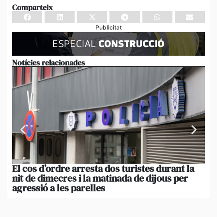
Comparteix
Publicitat
Notícies relacionades
El cos d’ordre arresta dos turistes durant la
El
nit de dimecres i la matinada de dijous per
de
agressió a les parelles
pr