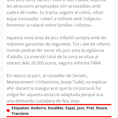
les atraccions proposades són accessibles amb
cadira de rodes. Es tracta, segons el comú, «d’un
espai innovador i obert a tothom amb l’objectiu
fomentar la relació entre famílies i infants».
Aquesta nova àrea de jocs infantil compta amb les
màximes garanties de seguretat. Tot i així els infants
només podran fer servir els jocs sota la vigilància
d’adults. La inversió total de la zona se situa al
voltant dels 70.000 euros, segons informa l’ANA.
En relació al parc, el conseller de Serveis,
Manteniment i Urbanisme, Josep Tudel, va explicar
ahir durant la inauguració que la corporació ha
volgut fer aquesta atracció adaptada perquè era
una demanda ciutadana de feia anys.
Etiquetes:
Andorra
,
Escaldes
,
Espai
,
Jocs
,
Prat
,
Roure
,
Traccions