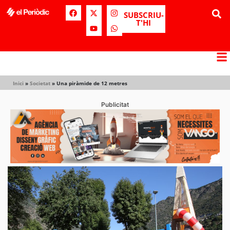
SUBSCRIU-
T'HI
Inici
»
Societat
»
Una piràmide de 12 metres
Publicitat