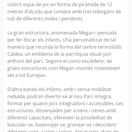
colorit espai de joc en forma de piràmide de 12
metres d’alçada que compta amb tres tobogans de
tub de diferents mides i pendents.
La gran estructura, anomenada Megan i pensada
per fer lliscar els infants, s’ha personalitzat de tal
manera que recorda la forma del centre termolúdic
Caldea, un emblema de la parròquia situat just
enfront del parc. Segons el comú escaldenc, de
grans estructures com Megan «només n’existeixen
set a tot Europa».
D’altra banda els infants, amb i sense mobilitat
reduïda, podran divertir-se al nou Parc Integra,
format per quatre jocs integradors i accessibles. Les
estructures, dissenyades per a nens i nenes amb
diferents capacitats, ofereixen la possibilitat de
bascular-se, balancejar-se, gronxar-se i descobrir
diferents sons, tactes i colors. Així mateix, dues de