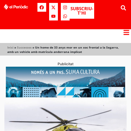
SUBSCRIU-
T'HI
Inici
»
Successos
»
Un home de 33 anys mor en un xoc frontal a la Segarra,
amb un vehicle amb matrícula andorrana implicat
Publicitat