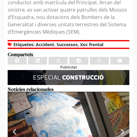
conductor amb matrícula del Principat. Arran del
sinistre, es van activar quatre patrulles dels Mossos
d’Esquadra, nou dotacions dels Bombers de la
Generalitat i diverses unitats terrestres del Sistema
d’Emergències Mèdiques (SEM).
Etiquetes:
Accident
,
Successos
,
Xoc frontal
Comparteix
Publicitat
Notícies relacionades