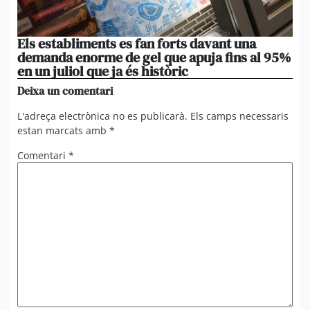
Els establiments es fan forts davant una
La
demanda enorme de gel que apuja fins al 95%
po
en un juliol que ja és històric
xi
Deixa un comentari
L'adreça electrònica no es publicarà.
Els camps necessaris
estan marcats amb
*
Comentari
*