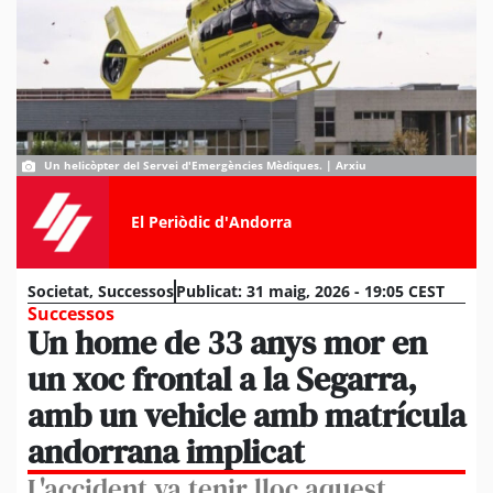
Un helicòpter del Servei d'Emergències Mèdiques. | Arxiu
El Periòdic d'Andorra
Societat
,
Successos
Publicat:
31 maig, 2026 - 19:05 CEST
Successos
Un home de 33 anys mor en
un xoc frontal a la Segarra,
amb un vehicle amb matrícula
andorrana implicat
L'accident va tenir lloc aquest