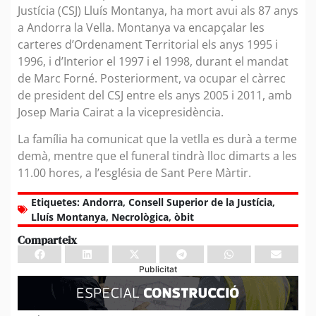
Justícia (CSJ) Lluís Montanya, ha mort avui als 87 anys
a Andorra la Vella. Montanya va encapçalar les
carteres d’Ordenament Territorial els anys 1995 i
1996, i d’Interior el 1997 i el 1998, durant el mandat
de Marc Forné. Posteriorment, va ocupar el càrrec
de president del CSJ entre els anys 2005 i 2011, amb
Josep Maria Cairat a la vicepresidència.
La família ha comunicat que la vetlla es durà a terme
demà, mentre que el funeral tindrà lloc dimarts a les
11.00 hores, a l’església de Sant Pere Màrtir.
Etiquetes:
Andorra
,
Consell Superior de la Justícia
,
Lluís Montanya
,
Necrològica
,
òbit
Comparteix
Publicitat