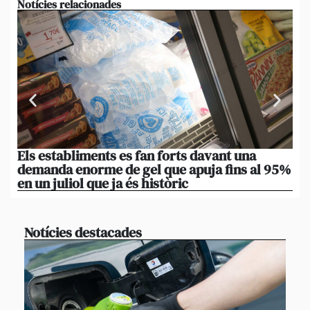
Notícies relacionades
Els establiments es fan forts davant una
La
demanda enorme de gel que apuja fins al 95%
po
en un juliol que ja és històric
xi
Notícies destacades