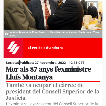
Imatge d\'arxiu de Pere Canturri, Lluís Montanya i Jaume Bartumeu, l\'any
2009.
El Periòdic d'Andorra
Societat
Publicat:
27 novembre, 2022 - 12:11 CET
Mor als 87 anys l’exministre
Lluís Montanya
També va ocupar el càrrec de
president del Consell Superior de la
Justícia
L’exministre i expresident del Consell Superior de la