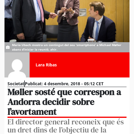
Maria Ubach mostra un contingut del seu ‘smartphone’ a Michael Møller
abans d’iniciar la reunió, ahir.
Lara Ribas
Societat
Publicat:
4 desembre, 2018 - 05:12 CET
Møller sosté que correspon a
Andorra decidir sobre
l’avortament
El director general reconeix que és
un dret dins de l’objectiu de la