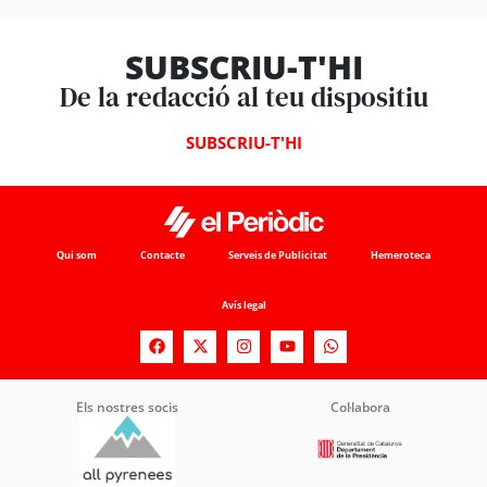
SUBSCRIU-T'HI
De la redacció al teu dispositiu
SUBSCRIU-T'HI
Qui som
Contacte
Serveis de Publicitat
Hemeroteca
Avís legal
Els nostres socis
Col·labora