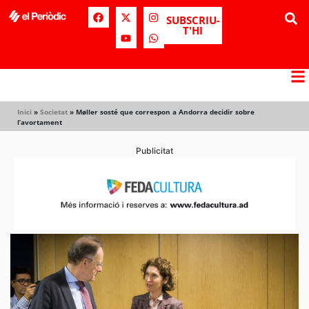
SUBSCRIU-
T'HI
Inici
»
Societat
»
Møller sosté que correspon a Andorra decidir sobre
l’avortament
Publicitat