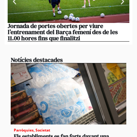
Jornada de portes obertes per viure
La
l’entrenament del Barça femení des de les
tu
11.00 hores fins que finalitzi
que
Notícies destacades
Parròquies
,
Societat
Els establiments es fan forts davant una