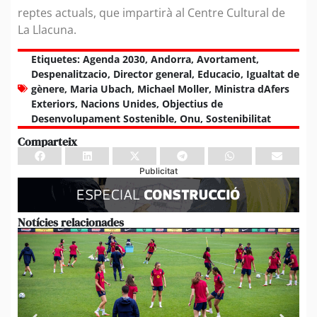
reptes actuals, que impartirà al Centre Cultural de
La Llacuna.
Etiquetes:
Agenda 2030
,
Andorra
,
Avortament
,
Despenalitzacio
,
Director general
,
Educacio
,
Igualtat de
gènere
,
Maria Ubach
,
Michael Moller
,
Ministra dAfers
Exteriors
,
Nacions Unides
,
Objectius de
Desenvolupament Sostenible
,
Onu
,
Sostenibilitat
Comparteix
Publicitat
Notícies relacionades