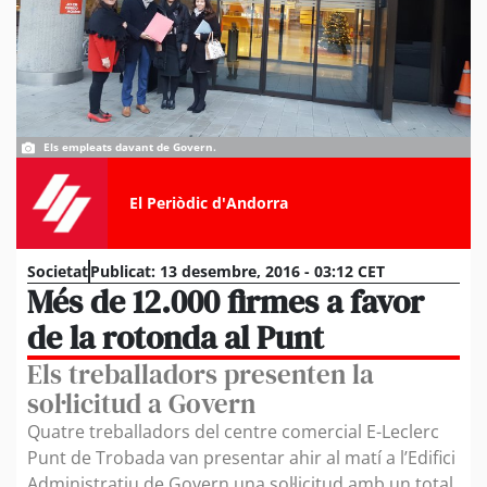
Els empleats davant de Govern.
El Periòdic d'Andorra
Societat
Publicat:
13 desembre, 2016 - 03:12 CET
Més de 12.000 firmes a favor
de la rotonda al Punt
Els treballadors presenten la
sol·licitud a Govern
Quatre treballadors del centre comercial E-Leclerc
Punt de Trobada van presentar ahir al matí a l’Edifici
Administratiu de Govern una sol·licitud amb un total