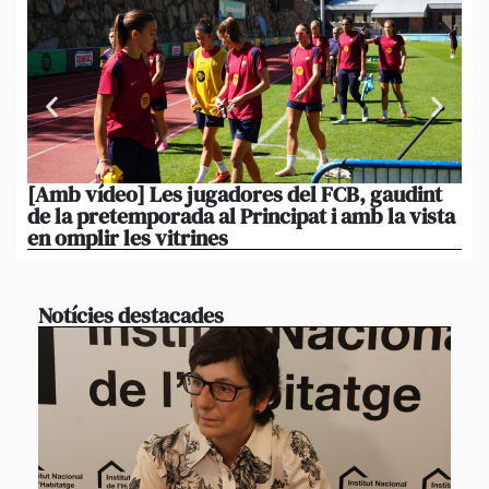
[Amb vídeo] Les jugadores del FCB, gaudint
El
de la pretemporada al Principat i amb la vista
ni
en omplir les vitrines
ag
Notícies destacades