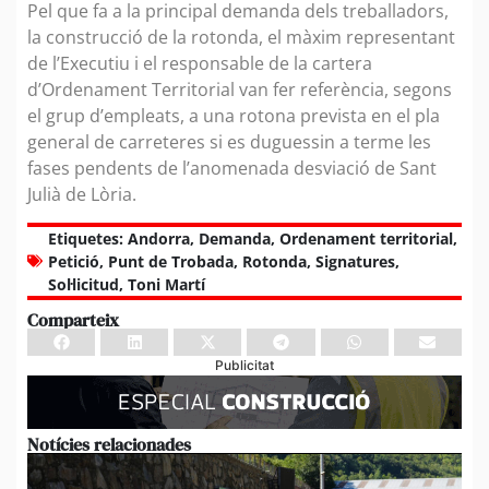
Pel que fa a la principal demanda dels treballadors,
la construcció de la rotonda, el màxim representant
de l’Executiu i el responsable de la cartera
d’Ordenament Territorial van fer referència, segons
el grup d’empleats, a una rotona prevista en el pla
general de carreteres si es duguessin a terme les
fases pendents de l’anomenada desviació de Sant
Julià de Lòria.
Etiquetes:
Andorra
,
Demanda
,
Ordenament territorial
,
Petició
,
Punt de Trobada
,
Rotonda
,
Signatures
,
Sol·licitud
,
Toni Martí
Comparteix
Publicitat
Notícies relacionades